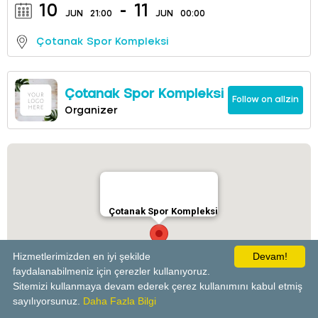
10
-
11
JUN
21:00
JUN
00:00
Çotanak Spor Kompleksi
Çotanak Spor Kompleksi
Follow on allzin
Organizer
Çotanak Spor Kompleksi
Hizmetlerimizden en iyi şekilde
Devam!
faydalanabilmeniz için çerezler kullanıyoruz.
Sitemizi kullanmaya devam ederek çerez kullanımını kabul etmiş
powered by
sayılıyorsunuz.
Daha Fazla Bilgi