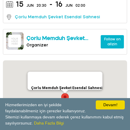
15
-
16
JUN
20:30
JUN
02:00
Çorlu Memduh Şevket Esendal Sahnesi
Çorlu Memduh Şevket
Follow on
allzin
Esendal Sahnesi
Organizer
Çorlu Memduh Şevket Esendal Sahnesi
Hizmetlerimizden en iyi şekilde
Devam!
faydalanabilmeniz için çerezler kullanıyoruz.
Sitemizi kullanmaya devam ederek çerez kullanımını kabul etmiş
powered by
sayılıyorsunuz.
Daha Fazla Bilgi