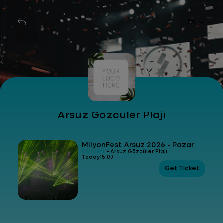
EN
Arsuz Gözcüler Plajı
MilyonFest Arsuz 2026 - Pazar
Concert
- Arsuz Gözcüler Plajı
Today
15:00
Get Ticket