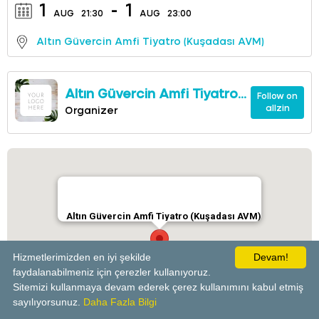
1
-
1
AUG
21:30
AUG
23:00
Altın Güvercin Amfi Tiyatro (Kuşadası AVM)
Altın Güvercin Amfi Tiyatro
Follow on
allzin
(Kuşadası AVM)
Organizer
Altın Güvercin Amfi Tiyatro (Kuşadası AVM)
Hizmetlerimizden en iyi şekilde
Devam!
faydalanabilmeniz için çerezler kullanıyoruz.
Sitemizi kullanmaya devam ederek çerez kullanımını kabul etmiş
powered by
sayılıyorsunuz.
Daha Fazla Bilgi