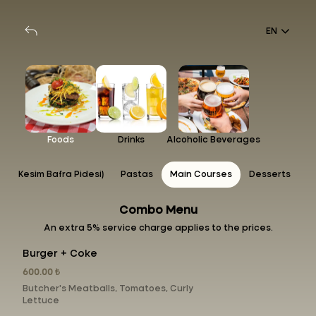
EN
Foods
Drinks
Alcoholic Beverages
yazi Kesim Bafra Pidesi)
Pastas
Main Courses
Desserts
Combo Menu
An extra 5% service charge applies to the prices.
Burger + Coke
600.00 ₺
Butcher's Meatballs, Tomatoes, Curly
Lettuce