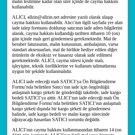
malın teslimine kadar olan süre içinde de cayma hakkını
kullanabilir.
ALICI, allzin@allzin.net adresine yazılı olarak ulaşıp
cayma hakkını kullanabilir. Alıcı’nın ilgili sayfada yer alan
iade talep formunu doldurup satıcının iade adres bilgilerini
alarak, cayma hakkını kullandığı tarihten itibaren 10 (on)
gün içinde malı geri göndermesi gerekmektedir. Mal ile
beraber faturasının, malın kutusunun, ambalajının, varsa
standart aksesuarları, mal ile birlikte hediye edilen diğer
ürünlerin de eksiksiz ve hasarsız olarak iade edilmesi
gerekmektedir. ALICI, cayma süresi içinde malı,
işleyişine, teknik özelliklerine ve kullanım talimatlarına
uygun bir şekilde kullanmalıdır.
ALICI iade edeceği malı SATICI’ya Ön Bilgilendirme
Formu’nda belirtilen Satıcı’nın iade için öngördüğü
anlaşmalı kargo şirketi ile gönderdiği takdirde, iade kargo
bedeli SATICI’ya aittir. ALICI’nın iade edeceği malı Ön
Bilgilendirme Formu’nda belirtilen SATICI’nın anlaşmalı
kargo şirketi dışında bir kargo şirketi ile göndermesi
halinde, iade kargo bedeli ve malın kargo sürecinde
uğrayacağı hasardan SATICI sorumlu değildir.
ALICI’nın cayma hakkını kullanmasından itibaren 14 (on