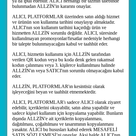
ya da iptal edebilir. ALICI herhangi bir tazmin talebinde
bulunmadan ALLZİN'in kararını onaylar.
ALICI, PLATFORMLAR üzerinden satın aldığı hizmet
ve ürünün son kullanma tarihini onaylayıp almaktadır.
ALICI'nın son kullanım tarihini kaçırdığı ürün ve
hizmetten ALLZİN sorumlu değildir. ALICI, süresinde
kullanılmayan promosyonlar/fırsatlar nedeniyle herhangi
bir talepte bulunmayacağını kabul ve taahhüt eder.
ALICI, hizmetin kullanımı için ALLZİN tarafından
verilen QR kodun veya bu koda denk gelen rakamsal
kodun çalınması veya 3. kişilerce kullanılması halinde
ALLZİN'ın veya SATICI'nın sorumlu olmayacağını kabul
eder.
ALLZİN, PLATFORMLAR'ın kesintisiz olarak
işleyeceğini beyan ve taahhüt etmemektedir.
ALICI, PLATFORMLAR'ı sadece ALICI olarak ziyaret
edebilir, içeriklerini okuyabilir, satın alma yapabilir ve
sadece kişisel kullanım için kopyalama yapabilir. Bunların
dışında ALLZİN'e ait içeriklerin kopyalanması,
dağıtılması, çoğaltılması ve tasarımının kopyalanması
yasaktır. ALICI bu hususları kabul ederek MESAFELİ
SATIŞ SÖZLEŞMESİ’ni onaylar. Aksi halde ALICI'nın