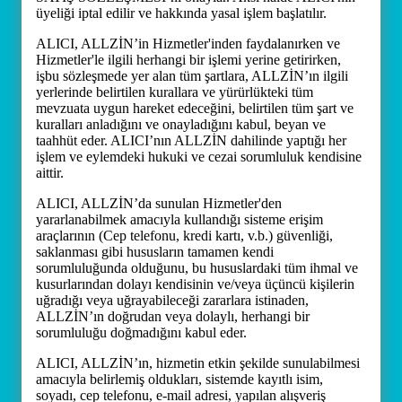
üyeliği iptal edilir ve hakkında yasal işlem başlatılır.
ALICI, ALLZİN’in Hizmetler'inden faydalanırken ve
Hizmetler'le ilgili herhangi bir işlemi yerine getirirken,
işbu sözleşmede yer alan tüm şartlara, ALLZİN’ın ilgili
yerlerinde belirtilen kurallara ve yürürlükteki tüm
mevzuata uygun hareket edeceğini, belirtilen tüm şart ve
kuralları anladığını ve onayladığını kabul, beyan ve
taahhüt eder. ALICI’nın ALLZİN dahilinde yaptığı her
işlem ve eylemdeki hukuki ve cezai sorumluluk kendisine
aittir.
ALICI, ALLZİN’da sunulan Hizmetler'den
yararlanabilmek amacıyla kullandığı sisteme erişim
araçlarının (Cep telefonu, kredi kartı, v.b.) güvenliği,
saklanması gibi hususların tamamen kendi
sorumluluğunda olduğunu, bu hususlardaki tüm ihmal ve
kusurlarından dolayı kendisinin ve/veya üçüncü kişilerin
uğradığı veya uğrayabileceği zararlara istinaden,
ALLZİN’ın doğrudan veya dolaylı, herhangi bir
sorumluluğu doğmadığını kabul eder.
ALICI, ALLZİN’ın, hizmetin etkin şekilde sunulabilmesi
amacıyla belirlemiş oldukları, sistemde kayıtlı isim,
soyadı, cep telefonu, e-mail adresi, yapılan alışveriş