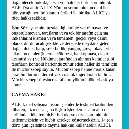
doğabilecek hukuki, cezai ve mali her türlü sorumluluk
ALICI'ya aittir. ALLZİN'ın bu sorumluluk nedeni ile
uğrayacağı her türlü zararı ferileri ile birlikte ALICI'ya
rücu hakkı saklıdır.
İşbu Sözleşme'nin imzalandığı tarihte var olmayan ve
öngörülemeyen, tarafların veya tek bir tarafın çalışma
imkanlarını kısmen veya tamamen, geçici veya daimi
olarak durduracak şekilde ve derecede meydana gelen
doğal afetler, harp, seferberlik, yangın, grev, lokavt, vb.,
teknik nedenler (internet çökmesi, hat kopması, elektrik
kesintisi vs.) ve Hükümet tarafından alınmış kararlar gibi
tarafların kontrolü haricinde zuhur eden haller iki taraf için
de mücbir sebep sayılır. Mücbir sebep haline maruz kalan
taraf bu durumu derhal yazlı olarak diğer tarafa bildirir.
Mücbir sebep süresince tarafların yükümlülükleri askıya
alınır.
CAYMA HAKKI
ALICI, mal satışına ilişkin işlemlerde teslimat tarihinden
itibaren, hizmet satışına ilişkin işlemlerde satın alma
tarihinden itibaren hiçbir hukuki ve cezai sorumluluk
üstlenmeksizin ve hiçbir gerekçe göstermeksizin, 14 (on
dört) gün içerisinde cayma hakkını kullanabilir. ALICI,