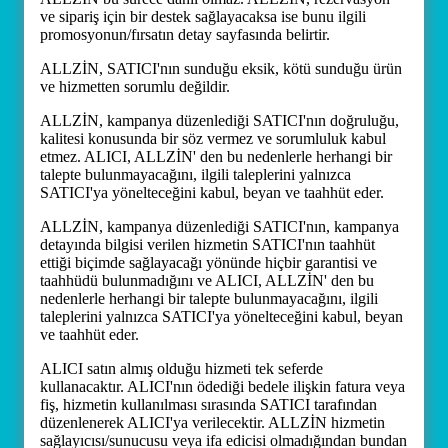
ve sipariş için bir destek sağlayacaksa ise bunu ilgili
promosyonun/fırsatın detay sayfasında belirtir.
ALLZİN, SATICI'nın sunduğu eksik, kötü sunduğu ürün
ve hizmetten sorumlu değildir.
ALLZİN, kampanya düzenlediği SATICI'nın doğruluğu,
kalitesi konusunda bir söz vermez ve sorumluluk kabul
etmez. ALICI, ALLZİN' den bu nedenlerle herhangi bir
talepte bulunmayacağını, ilgili taleplerini yalnızca
SATICI'ya yönelteceğini kabul, beyan ve taahhüt eder.
ALLZİN, kampanya düzenlediği SATICI'nın, kampanya
detayında bilgisi verilen hizmetin SATICI'nın taahhüt
ettiği biçimde sağlayacağı yönünde hiçbir garantisi ve
taahhüdü bulunmadığını ve ALICI, ALLZİN' den bu
nedenlerle herhangi bir talepte bulunmayacağını, ilgili
taleplerini yalnızca SATICI'ya yönelteceğini kabul, beyan
ve taahhüt eder.
ALICI satın almış olduğu hizmeti tek seferde
kullanacaktır. ALICI'nın ödediği bedele ilişkin fatura veya
fiş, hizmetin kullanılması sırasında SATICI tarafından
düzenlenerek ALICI'ya verilecektir. ALLZİN hizmetin
sağlayıcısı/sunucusu veya ifa edicisi olmadığından bundan