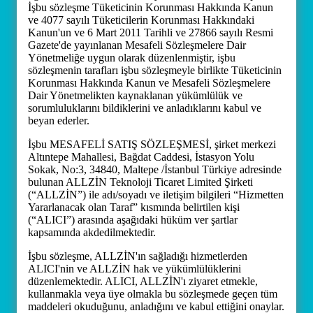
İşbu sözleşme Tüketicinin Korunması Hakkında Kanun
ve 4077 sayılı Tüketicilerin Korunması Hakkındaki
Kanun'un ve 6 Mart 2011 Tarihli ve 27866 sayılı Resmi
Gazete'de yayınlanan Mesafeli Sözleşmelere Dair
Yönetmeliğe uygun olarak düzenlenmiştir, işbu
sözleşmenin tarafları işbu sözleşmeyle birlikte Tüketicinin
Korunması Hakkında Kanun ve Mesafeli Sözleşmelere
Dair Yönetmelikten kaynaklanan yükümlülük ve
sorumluluklarını bildiklerini ve anladıklarını kabul ve
beyan ederler.
İşbu MESAFELİ SATIŞ SÖZLEŞMESİ, şirket merkezi
Altıntepe Mahallesi, Bağdat Caddesi, İstasyon Yolu
Sokak, No:3, 34840, Maltepe /İstanbul Türkiye adresinde
bulunan ALLZİN Teknoloji Ticaret Limited Şirketi
(“ALLZİN”) ile adı/soyadı ve iletişim bilgileri “Hizmetten
Yararlanacak olan Taraf” kısmında belirtilen kişi
(“ALICI”) arasında aşağıdaki hüküm ver şartlar
kapsamında akdedilmektedir.
İşbu sözleşme, ALLZİN'ın sağladığı hizmetlerden
ALICI'nin ve ALLZİN hak ve yükümlülüklerini
düzenlemektedir. ALICI, ALLZİN'ı ziyaret etmekle,
kullanmakla veya üye olmakla bu sözleşmede geçen tüm
maddeleri okuduğunu, anladığını ve kabul ettiğini onaylar.