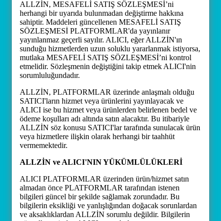
ALLZİN, MESAFELİ SATIŞ SÖZLEŞMESİ’ni
herhangi bir uyarıda bulunmadan değiştirme hakkına
sahiptir. Maddeleri güncellenen MESAFELİ SATIŞ
SÖZLEŞMESİ PLATFORMLAR'da yayınlanır
yayınlanmaz geçerli sayılır. ALICI, eğer ALLZİN'ın
sunduğu hizmetlerden uzun soluklu yararlanmak istiyorsa,
mutlaka MESAFELİ SATIŞ SÖZLEŞMESİ’ni kontrol
etmelidir. Sözleşmenin değiştiğini takip etmek ALICI'nin
sorumluluğundadır.
ALLZİN, PLATFORMLAR üzerinde anlaşmalı olduğu
SATICI'ların hizmet veya ürünlerini yayınlayacak ve
ALICI ise bu hizmet veya ürünlerden belirlenen bedel ve
ödeme koşulları adı altında satın alacaktır. Bu itibariyle
ALLZİN söz konusu SATICI'lar tarafında sunulacak ürün
veya hizmetlere ilişkin olarak herhangi bir taahhüt
vermemektedir.
ALLZİN ve ALICI'NIN YÜKÜMLÜLÜKLERİ
ALICI PLATFORMLAR üzerinden ürün/hizmet satın
almadan önce PLATFORMLAR tarafından istenen
bilgileri güncel bir şekilde sağlamak zorundadır. Bu
bilgilerin eksikliği ve yanlışlığından doğacak sorunlardan
ve aksaklıklardan ALLZİN sorumlu değildir. Bilgilerin