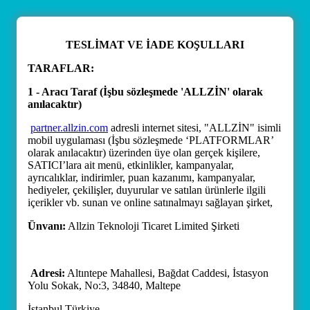
TESLİMAT VE İADE KOŞULLARI
TARAFLAR:
1 - Aracı Taraf (İşbu sözleşmede 'ALLZİN' olarak
anılacaktır)
partner.allzin.com
adresli internet sitesi, "ALLZİN" isimli
mobil uygulaması (İşbu sözleşmede ‘PLATFORMLAR’
olarak anılacaktır) üzerinden üye olan gerçek kişilere,
SATICI’lara ait menü, etkinlikler, kampanyalar,
ayrıcalıklar, indirimler, puan kazanımı, kampanyalar,
hediyeler, çekilişler, duyurular ve satılan ürünlerle ilgili
içerikler vb. sunan ve online satınalmayı sağlayan şirket,
Ünvanı:
Allzin Teknoloji Ticaret Limited Şirketi
Adresi:
Altıntepe Mahallesi, Bağdat Caddesi, İstasyon
Yolu Sokak, No:3, 34840, Maltepe
İstanbul Türkiye