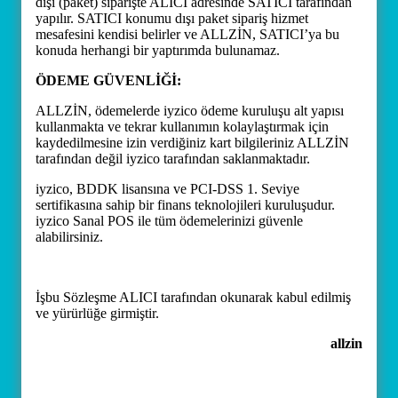
dışı (paket) siparişte ALICI adresinde SATICI tarafından
yapılır. SATICI konumu dışı paket sipariş hizmet
mesafesini kendisi belirler ve ALLZİN, SATICI’ya bu
konuda herhangi bir yaptırımda bulunamaz.
ÖDEME GÜVENLİĞİ:
ALLZİN, ödemelerde iyzico ödeme kuruluşu alt yapısı
kullanmakta ve tekrar kullanımın kolaylaştırmak için
kaydedilmesine izin verdiğiniz kart bilgileriniz ALLZİN
tarafından değil iyzico tarafından saklanmaktadır.
iyzico, BDDK lisansına ve PCI-DSS 1. Seviye
sertifikasına sahip bir finans teknolojileri kuruluşudur.
iyzico Sanal POS ile tüm ödemelerinizi güvenle
alabilirsiniz.
İşbu Sözleşme ALICI tarafından okunarak kabul edilmiş
ve yürürlüğe girmiştir.
allzin