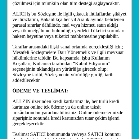
çözülmesi için mümkün olan tüm desteği sağlayacaktır.
ALICI iş bu Sözleşme ile ilgili çıkacak ihtilaflarda; şikâyet
ve itirazlarını, Bakanlıkça her yıl Aralık ayında belirlenen
parasal sınırlar dâhilinde, mal veya hizmeti satın aldığı
veya ikametgâhının bulunduğu yerdeki Tüketici sorunları
hakem heyetine veya tüketici mahkemesine yapılabilir.
Taraflar arasındaki ilişki sanal ortamda gerçekleştiği için;
Mesafeli Sözleşmelere Dair Yönetmelik ve ilgili mevzuat
hükümlerine tabidir. Bu kapsamda, işbu Kullanım
Koşulları, Kullanıcı tarafından “Kabul Ediyorum”
seçeneğinin tıklandığı an yürürlüğe girecek olup;
Sözleşme tarihi, Sözleşmenin yürürlüğe girdiği tarih
addedilecektir.
ÖDEME VE TESLİMAT:
ALLZİN üzerinden kredi kartlarınız ile, her türlü kredi
kartınıza online tek ödeme ya da online taksit
imkânlarından yararlanabilirsiniz. Online ödemelerinizde
siparişiniz sonunda kredi kartınızdan tutar çekim işlemi
gerçekleşecektir.
Teslimat SATICI konumunda ve/veya SATICI konumu