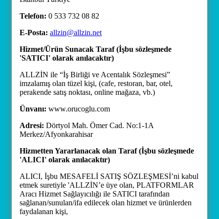
Telefon:
0 533 732 08 82
E-Posta:
allzin@allzin.net
Hizmet/Ürün Sunacak Taraf (İşbu sözleşmede
'SATICI' olarak anılacaktır)
ALLZİN ile “İş Birliği ve Acentalık Sözleşmesi”
imzalamış olan tüzel kişi, (cafe, restoran, bar, otel,
perakende satış noktası, online mağaza, vb.)
Ünvanı:
www.orucoglu.com
Adresi:
Dörtyol Mah. Ömer Cad. No:1-1A
Merkez/Afyonkarahisar
Hizmetten Yararlanacak olan Taraf (İşbu sözleşmede
'ALICI' olarak anılacaktır)
ALICI, İşbu MESAFELİ SATIŞ SÖZLEŞMESİ’ni kabul
etmek suretiyle 'ALLZİN’e üye olan, PLATFORMLAR
Aracı Hizmet Sağlayıcılığı ile SATICI tarafından
sağlanan/sunulan/ifa edilecek olan hizmet ve ürünlerden
faydalanan kişi,