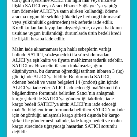
dört) gün içerisinde ALICI’nın ilgili mal veya hizmete
ilişkin SATICI veya Aracı Hizmet Sağlayıcı’ya yaptığı
tüm ödemeler ALICI’ya satın alırken kullandığı ödeme
aracına uygun bir şekilde (tüketiciye herhangi bir masraf
veya yükümlülük getirmeden) tek seferde iade edilir.
Kredi kullanılarak yapılan alışverişlerde, cayma hakkının
usulüne uygun kullanıldığı durumlarda ürün bedeli kredi
ile ilişkili hesaba iade edilir.
Malın iade alınamaması için haklı sebeplerin varlığı
halinde SATICI, sözleşmedeki ifa süresi dolmadan
ALICI’ya eşit kalite ve fiyatta mal/hizmet tedarik edebilir.
SATICI mal/hizmetin ifasının imkânsızlaştığını
düşünüyorsa, bu durumu öğrendiği tarihten itibaren 3 (üç)
gün içinde ALICI’ya bildirir. Bu durumda SATICI,
ödenen bedeli ve varsa belgeleri 14 (ondört) gün içinde
ALICI’ya iade eder. ALICI iade edeceği mal/hizmeti ön
bilgilendirme formunda belirtilen Satıcı’nın anlaşmalı
kargo şirketi ile SATICI’ya gönderdiği takdirde, iade
kargo bedeli SATICI’ya aittir. ALICI’nın iade edeceği
malı ön bilgilendirme formunda belirtilen SATICI’nın iade
için öngördüğü anlaşmalı kargo şirketi dışında bir kargo
şirketi ile göndermesi halinde, iade kargo bedeli ve malın
kargo sürecinde uğrayacağı hasardan SATICI sorumlu
değildir.