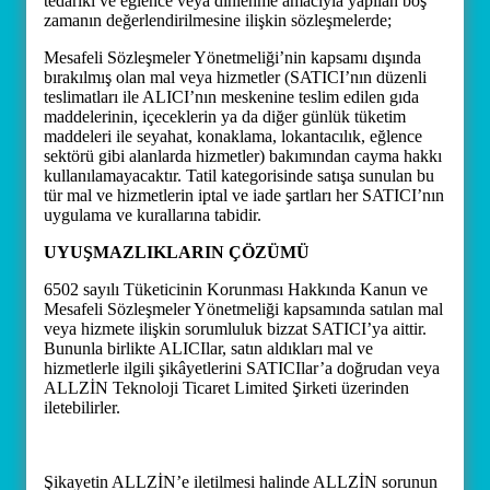
tedariki ve eğlence veya dinlenme amacıyla yapılan boş
zamanın değerlendirilmesine ilişkin sözleşmelerde;
Mesafeli Sözleşmeler Yönetmeliği’nin kapsamı dışında
bırakılmış olan mal veya hizmetler (SATICI’nın düzenli
teslimatları ile ALICI’nın meskenine teslim edilen gıda
maddelerinin, içeceklerin ya da diğer günlük tüketim
maddeleri ile seyahat, konaklama, lokantacılık, eğlence
sektörü gibi alanlarda hizmetler) bakımından cayma hakkı
kullanılamayacaktır. Tatil kategorisinde satışa sunulan bu
tür mal ve hizmetlerin iptal ve iade şartları her SATICI’nın
uygulama ve kurallarına tabidir.
UYUŞMAZLIKLARIN ÇÖZÜMÜ
6502 sayılı Tüketicinin Korunması Hakkında Kanun ve
Mesafeli Sözleşmeler Yönetmeliği kapsamında satılan mal
veya hizmete ilişkin sorumluluk bizzat SATICI’ya aittir.
Bununla birlikte ALICIlar, satın aldıkları mal ve
hizmetlerle ilgili şikâyetlerini SATICIlar’a doğrudan veya
ALLZİN Teknoloji Ticaret Limited Şirketi üzerinden
iletebilirler.
Şikayetin ALLZİN’e iletilmesi halinde ALLZİN sorunun