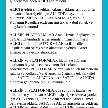
güncellemesinden ALICI sorumludur.
ALICI istediği an üyelikten çıkma hakkına sahiptir. Eğer
kullanıcı tekrar üyelik için ALLZİN'e başvuruda
bulunursa, MESAFELİ SATIŞ SÖZLEŞMESİ’ni
Kullanım Koşulları sözleşmesini tekrar kabul etmek ve
onaylamak zorundadır.
ALLZİN, PLATFORMLAR Aracı Hizmet Sağlayıcılığı
ile SATICI tarafında satışa sunulan hizmet/ürünlerin
ALICI tarafında PLATFORMLAR'da ilan edilen
koşullara tabi olarak satın alınmasına yönelik Aracı
Hizmet Sağlayıcılık etmektedir.
ALLZİN ve PLATFORMLAR hiçbir SATICI'nın
markanın bayisi, acentası ve temsilcisi olarak
addedilemez. PLATFORMLAR'da ilan edilen hizmetlerin
satıcısı ve Kullanıcı'ya Hizmet'i sağlamakla tek mükellef
ilgili SATICI’dır. ALLZİN sadece SATICI ile ALICI'yi
bir araya getirmekle olduğu bilinmelidir.
ALLZİN'in PLATFORMLAR'da sunduğu hizmet ve
ürünlerden yararlanan ALICI'lar sipariş ve rezervasyonlar
için ALLZİN'ın ilgili ürün ve hizmet için Aracı Hizmet
Sağlayıcısı olduğu SATICI ve ALICI arasında gerçekleşir.
ALLZİN bu sürece dahil olmaz. ALLZİN, rezervasyon