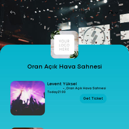
EN
Oran Açık Hava Sahnesi
Levent Yüksel
-
Concert
Oran Açık Hava Sahnesi
Today
21:00
Get Ticket