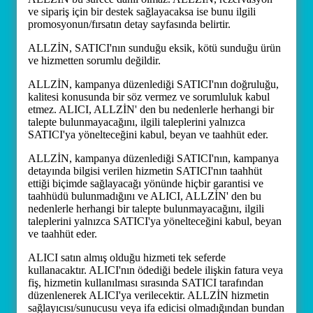
ve sipariş için bir destek sağlayacaksa ise bunu ilgili
promosyonun/fırsatın detay sayfasında belirtir.
ALLZİN, SATICI'nın sunduğu eksik, kötü sunduğu ürün
ve hizmetten sorumlu değildir.
ALLZİN, kampanya düzenlediği SATICI'nın doğruluğu,
kalitesi konusunda bir söz vermez ve sorumluluk kabul
etmez. ALICI, ALLZİN' den bu nedenlerle herhangi bir
talepte bulunmayacağını, ilgili taleplerini yalnızca
SATICI'ya yönelteceğini kabul, beyan ve taahhüt eder.
ALLZİN, kampanya düzenlediği SATICI'nın, kampanya
detayında bilgisi verilen hizmetin SATICI'nın taahhüt
ettiği biçimde sağlayacağı yönünde hiçbir garantisi ve
taahhüdü bulunmadığını ve ALICI, ALLZİN' den bu
nedenlerle herhangi bir talepte bulunmayacağını, ilgili
taleplerini yalnızca SATICI'ya yönelteceğini kabul, beyan
ve taahhüt eder.
ALICI satın almış olduğu hizmeti tek seferde
kullanacaktır. ALICI'nın ödediği bedele ilişkin fatura veya
fiş, hizmetin kullanılması sırasında SATICI tarafından
düzenlenerek ALICI'ya verilecektir. ALLZİN hizmetin
sağlayıcısı/sunucusu veya ifa edicisi olmadığından bundan