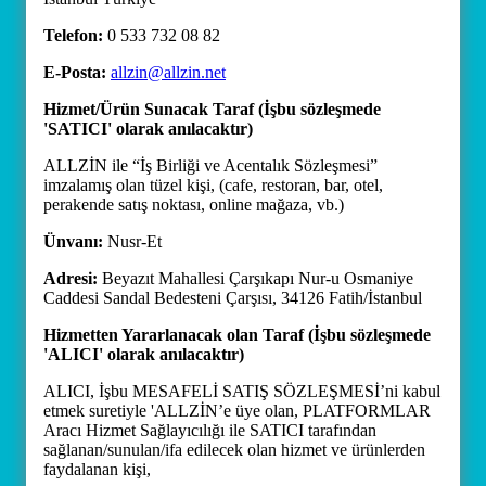
Telefon:
0 533 732 08 82
E-Posta:
allzin@allzin.net
Hizmet/Ürün Sunacak Taraf (İşbu sözleşmede
'SATICI' olarak anılacaktır)
ALLZİN ile “İş Birliği ve Acentalık Sözleşmesi”
imzalamış olan tüzel kişi, (cafe, restoran, bar, otel,
perakende satış noktası, online mağaza, vb.)
Ünvanı:
Nusr-Et
Adresi:
Beyazıt Mahallesi Çarşıkapı Nur-u Osmaniye
Caddesi Sandal Bedesteni Çarşısı, 34126 Fatih/İstanbul
Hizmetten Yararlanacak olan Taraf (İşbu sözleşmede
'ALICI' olarak anılacaktır)
ALICI, İşbu MESAFELİ SATIŞ SÖZLEŞMESİ’ni kabul
etmek suretiyle 'ALLZİN’e üye olan, PLATFORMLAR
Aracı Hizmet Sağlayıcılığı ile SATICI tarafından
sağlanan/sunulan/ifa edilecek olan hizmet ve ürünlerden
faydalanan kişi,