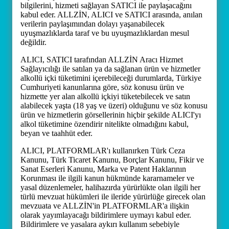
bilgilerini, hizmeti sağlayan SATICI ile paylaşacağını
kabul eder. ALLZİN, ALICI ve SATICI arasında, anılan
verilerin paylaşımından dolayı yaşanabilecek
uyuşmazlıklarda taraf ve bu uyuşmazlıklardan mesul
değildir.
ALICI, SATICI tarafından ALLZİN Aracı Hizmet
Sağlayıcılığı ile satılan ya da sağlanan ürün ve hizmetler
alkollü içki tüketimini içerebileceği durumlarda, Türkiye
Cumhuriyeti kanunlarına göre, söz konusu ürün ve
hizmette yer alan alkollü içkiyi tüketebilecek ve satın
alabilecek yaşta (18 yaş ve üzeri) olduğunu ve söz konusu
ürün ve hizmetlerin görsellerinin hiçbir şekilde ALICI'yı
alkol tüketimine özendirir nitelikte olmadığını kabul,
beyan ve taahhüt eder.
ALICI, PLATFORMLAR'ı kullanırken Türk Ceza
Kanunu, Türk Ticaret Kanunu, Borçlar Kanunu, Fikir ve
Sanat Eserleri Kanunu, Marka ve Patent Haklarının
Korunması ile ilgili kanun hükmünde kararnameler ve
yasal düzenlemeler, halihazırda yürürlükte olan ilgili her
türlü mevzuat hükümleri ile ileride yürürlüğe girecek olan
mevzuata ve ALLZİN'in PLATFORMLAR'a ilişkin
olarak yayımlayacağı bildirimlere uymayı kabul eder.
Bildirimlere ve yasalara aykırı kullanım sebebiyle