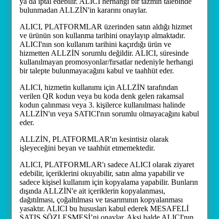
ya da iptal edebilir. ALICI herhangi bir tazmin talebinde
bulunmadan ALLZİN'in kararını onaylar.
ALICI, PLATFORMLAR üzerinden satın aldığı hizmet
ve ürünün son kullanma tarihini onaylayıp almaktadır.
ALICI'nın son kullanım tarihini kaçırdığı ürün ve
hizmetten ALLZİN sorumlu değildir. ALICI, süresinde
kullanılmayan promosyonlar/fırsatlar nedeniyle herhangi
bir talepte bulunmayacağını kabul ve taahhüt eder.
ALICI, hizmetin kullanımı için ALLZİN tarafından
verilen QR kodun veya bu koda denk gelen rakamsal
kodun çalınması veya 3. kişilerce kullanılması halinde
ALLZİN'ın veya SATICI'nın sorumlu olmayacağını kabul
eder.
ALLZİN, PLATFORMLAR'ın kesintisiz olarak
işleyeceğini beyan ve taahhüt etmemektedir.
ALICI, PLATFORMLAR'ı sadece ALICI olarak ziyaret
edebilir, içeriklerini okuyabilir, satın alma yapabilir ve
sadece kişisel kullanım için kopyalama yapabilir. Bunların
dışında ALLZİN'e ait içeriklerin kopyalanması,
dağıtılması, çoğaltılması ve tasarımının kopyalanması
yasaktır. ALICI bu hususları kabul ederek MESAFELİ
SATIŞ SÖZLEŞMESİ’ni onaylar. Aksi halde ALICI'nın