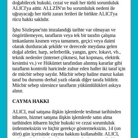
doğabilecek hukuki, cezai ve mali her türlü sorumluluk
ALICI'ya aittir. ALLZİN'ın bu sorumluluk nedeni ile
uğrayacağı her türlü zararı ferileri ile birlikte ALICI'ya
rücu hakkı saklıdır.
İşbu Sözleşme'nin imzalandığı tarihte var olmayan ve
öngörülemeyen, tarafların veya tek bir tarafın çalışma
imkanlarını kısmen veya tamamen, geçici veya daimi
olarak durduracak şekilde ve derecede meydana gelen
doğal afetler, harp, seferberlik, yangın, grev, lokavt, vb.,
teknik nedenler (internet çökmesi, hat kopması, elektrik
kesintisi vs.) ve Hükümet tarafından alınmış kararlar gibi
tarafların kontrolü haricinde zuhur eden haller iki taraf için
de mücbir sebep sayılır. Mücbir sebep haline maruz kalan
taraf bu durumu derhal yazlı olarak diğer tarafa bildirir.
Mücbir sebep süresince tarafların yükümlülükleri askıya
alınır.
CAYMA HAKKI
ALICI, mal satışına ilişkin işlemlerde teslimat tarihinden
itibaren, hizmet satışına ilişkin işlemlerde satın alma
tarihinden itibaren hiçbir hukuki ve cezai sorumluluk
üstlenmeksizin ve hiçbir gerekçe göstermeksizin, 14 (on
dört) gün içerisinde cayma hakkını kullanabilir. ALICI,