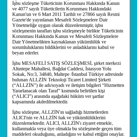
İşbu sözleşme Tüketicinin Korunması Hakkında Kanun
ve 4077 sayılı Tüketicilerin Korunması Hakkındaki
Kanun'un ve 6 Mart 2011 Tarihli ve 27866 sayılı Resmi
Gazete'de yayınlanan Mesafeli Sözleşmelere Dair
Yönetmeliğe uygun olarak düzenlenmiştir, işbu
sözleşmenin tarafları işbu sözleşmeyle birlikte Tüketicinin
Korunması Hakkında Kanun ve Mesafeli Sözleşmelere
Dair Yönetmelikten kaynaklanan yükümlülük ve
sorumluluklarını bildiklerini ve anladıklarını kabul ve
beyan ederler.
İşbu MESAFELİ SATIŞ SÖZLEŞMESİ, şirket merkezi
Altıntepe Mahallesi, Bağdat Caddesi, İstasyon Yolu
Sokak, No:3, 34840, Maltepe /İstanbul Türkiye adresinde
bulunan ALLZİN Teknoloji Ticaret Limited Şirketi
(“ALLZİN”) ile adı/soyadı ve iletişim bilgileri “Hizmetten
Yararlanacak olan Taraf” kısmında belirtilen kişi
(“ALICI”) arasında aşağıdaki hüküm ver şartlar
kapsamında akdedilmektedir.
İşbu sözleşme, ALLZİN'ın sağladığı hizmetlerden
ALICI'nin ve ALLZİN hak ve yükümlülüklerini
düzenlemektedir. ALICI, ALLZİN'ı ziyaret etmekle,
kullanmakla veya üye olmakla bu sözleşmede geçen tüm
maddeleri okuduğunu, anladığını ve kabul ettiğini onaylar.