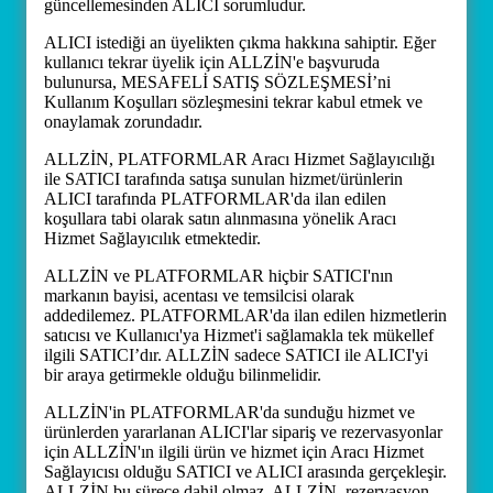
güncellemesinden ALICI sorumludur.
ALICI istediği an üyelikten çıkma hakkına sahiptir. Eğer
kullanıcı tekrar üyelik için ALLZİN'e başvuruda
bulunursa, MESAFELİ SATIŞ SÖZLEŞMESİ’ni
Kullanım Koşulları sözleşmesini tekrar kabul etmek ve
onaylamak zorundadır.
ALLZİN, PLATFORMLAR Aracı Hizmet Sağlayıcılığı
ile SATICI tarafında satışa sunulan hizmet/ürünlerin
ALICI tarafında PLATFORMLAR'da ilan edilen
koşullara tabi olarak satın alınmasına yönelik Aracı
Hizmet Sağlayıcılık etmektedir.
ALLZİN ve PLATFORMLAR hiçbir SATICI'nın
markanın bayisi, acentası ve temsilcisi olarak
addedilemez. PLATFORMLAR'da ilan edilen hizmetlerin
satıcısı ve Kullanıcı'ya Hizmet'i sağlamakla tek mükellef
ilgili SATICI’dır. ALLZİN sadece SATICI ile ALICI'yi
bir araya getirmekle olduğu bilinmelidir.
ALLZİN'in PLATFORMLAR'da sunduğu hizmet ve
ürünlerden yararlanan ALICI'lar sipariş ve rezervasyonlar
için ALLZİN'ın ilgili ürün ve hizmet için Aracı Hizmet
Sağlayıcısı olduğu SATICI ve ALICI arasında gerçekleşir.
ALLZİN bu sürece dahil olmaz. ALLZİN, rezervasyon