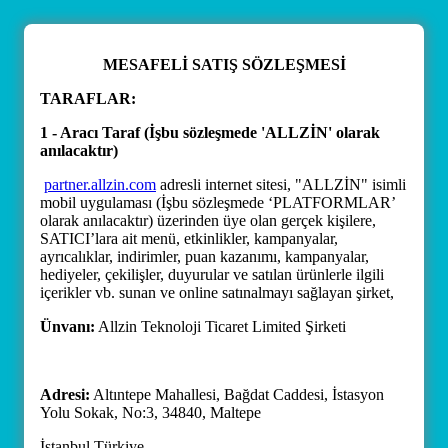
MESAFELİ SATIŞ SÖZLEŞMESİ
TARAFLAR:
1 - Aracı Taraf (İşbu sözleşmede 'ALLZİN' olarak
anılacaktır)
partner.allzin.com
adresli internet sitesi, "ALLZİN" isimli
mobil uygulaması (İşbu sözleşmede ‘PLATFORMLAR’
olarak anılacaktır) üzerinden üye olan gerçek kişilere,
SATICI’lara ait menü, etkinlikler, kampanyalar,
ayrıcalıklar, indirimler, puan kazanımı, kampanyalar,
hediyeler, çekilişler, duyurular ve satılan ürünlerle ilgili
içerikler vb. sunan ve online satınalmayı sağlayan şirket,
Ünvanı:
Allzin Teknoloji Ticaret Limited Şirketi
Adresi:
Altıntepe Mahallesi, Bağdat Caddesi, İstasyon
Yolu Sokak, No:3, 34840, Maltepe
İstanbul Türkiye