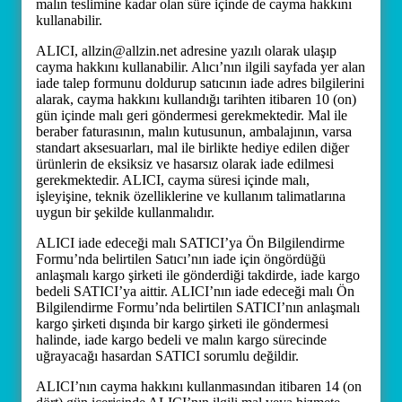
malın teslimine kadar olan süre içinde de cayma hakkını
kullanabilir.
ALICI, allzin@allzin.net adresine yazılı olarak ulaşıp
cayma hakkını kullanabilir. Alıcı’nın ilgili sayfada yer alan
iade talep formunu doldurup satıcının iade adres bilgilerini
alarak, cayma hakkını kullandığı tarihten itibaren 10 (on)
gün içinde malı geri göndermesi gerekmektedir. Mal ile
beraber faturasının, malın kutusunun, ambalajının, varsa
standart aksesuarları, mal ile birlikte hediye edilen diğer
ürünlerin de eksiksiz ve hasarsız olarak iade edilmesi
gerekmektedir. ALICI, cayma süresi içinde malı,
işleyişine, teknik özelliklerine ve kullanım talimatlarına
uygun bir şekilde kullanmalıdır.
ALICI iade edeceği malı SATICI’ya Ön Bilgilendirme
Formu’nda belirtilen Satıcı’nın iade için öngördüğü
anlaşmalı kargo şirketi ile gönderdiği takdirde, iade kargo
bedeli SATICI’ya aittir. ALICI’nın iade edeceği malı Ön
Bilgilendirme Formu’nda belirtilen SATICI’nın anlaşmalı
kargo şirketi dışında bir kargo şirketi ile göndermesi
halinde, iade kargo bedeli ve malın kargo sürecinde
uğrayacağı hasardan SATICI sorumlu değildir.
ALICI’nın cayma hakkını kullanmasından itibaren 14 (on