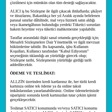
çözülmesi için mümkün olan tüm desteği sağlayacaktır.
ALICI iş bu Sözleşme ile ilgili çıkacak ihtilaflarda; şikâyet
ve itirazlarını, Bakanlıkça her yıl Aralık ayında belirlenen
parasal sınırlar dâhilinde, mal veya hizmeti satın aldığı
veya ikametgâhının bulunduğu yerdeki Tüketici sorunları
hakem heyetine veya tüketici mahkemesine yapılabilir.
Taraflar arasındaki ilişki sanal ortamda gerçekleştiği için;
Mesafeli Sözleşmelere Dair Yönetmelik ve ilgili mevzuat
hükümlerine tabidir. Bu kapsamda, işbu Kullanım
Koşulları, Kullanıcı tarafından “Kabul Ediyorum”
seçeneğinin tıklandığı an yürürlüğe girecek olup;
Sözleşme tarihi, Sözleşmenin yürürlüğe girdiği tarih
addedilecektir.
ÖDEME VE TESLİMAT:
ALLZİN üzerinden kredi kartlarınız ile, her türlü kredi
kartınıza online tek ödeme ya da online taksit
imkânlarından yararlanabilirsiniz. Online ödemelerinizde
siparişiniz sonunda kredi kartınızdan tutar çekim işlemi
gerçekleşecektir.
Teslimat SATICI konumunda ve/veya SATICI konumu