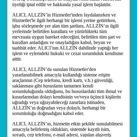
üyeliği iptal edilir ve hakkında yasal işlem başlatılır.
ALICI, ALLZİN’in Hizmetler'inden faydalanırken ve
Hizmetler'le ilgili herhangi bir işlemi yerine getirirken,
işbu sözleşmede yer alan tüm şartlara, ALLZİN’ın ilgili
yerlerinde belirtilen kurallara ve yürürlükteki tüm
mevzuata uygun hareket edeceğini, belirtilen tüm şart ve
kuralları anladığını ve onayladığını kabul, beyan ve
taahhüt eder. ALICI’nın ALLZİN dahilinde yaptığı her
işlem ve eylemdeki hukuki ve cezai sorumluluk kendisine
aittir.
ALICI, ALLZİN’da sunulan Hizmetler'den
yararlanabilmek amacıyla kullandığı sisteme erişim
araçlarının (Cep telefonu, kredi kartı, v.b.) güvenliği,
saklanması gibi hususların tamamen kendi
sorumluluğunda olduğunu, bu hususlardaki tüm ihmal ve
kusurlarından dolayı kendisinin ve/veya üçüncü kişilerin
uğradığı veya uğrayabileceği zararlara istinaden,
ALLZİN’ın doğrudan veya dolaylı, herhangi bir
sorumluluğu doğmadığını kabul eder.
ALICI, ALLZİN’ın, hizmetin etkin şekilde sunulabilmesi
amacıyla belirlemiş oldukları, sistemde kayıtlı isim,
soyadı, cep telefonu, e-mail adresi, yapılan alışveriş