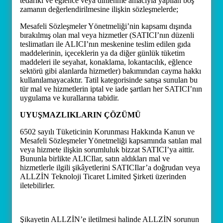
tedariki ve eğlence veya dinlenme amacıyla yapılan boş
zamanın değerlendirilmesine ilişkin sözleşmelerde;
Mesafeli Sözleşmeler Yönetmeliği’nin kapsamı dışında
bırakılmış olan mal veya hizmetler (SATICI’nın düzenli
teslimatları ile ALICI’nın meskenine teslim edilen gıda
maddelerinin, içeceklerin ya da diğer günlük tüketim
maddeleri ile seyahat, konaklama, lokantacılık, eğlence
sektörü gibi alanlarda hizmetler) bakımından cayma hakkı
kullanılamayacaktır. Tatil kategorisinde satışa sunulan bu
tür mal ve hizmetlerin iptal ve iade şartları her SATICI’nın
uygulama ve kurallarına tabidir.
UYUŞMAZLIKLARIN ÇÖZÜMÜ
6502 sayılı Tüketicinin Korunması Hakkında Kanun ve
Mesafeli Sözleşmeler Yönetmeliği kapsamında satılan mal
veya hizmete ilişkin sorumluluk bizzat SATICI’ya aittir.
Bununla birlikte ALICIlar, satın aldıkları mal ve
hizmetlerle ilgili şikâyetlerini SATICIlar’a doğrudan veya
ALLZİN Teknoloji Ticaret Limited Şirketi üzerinden
iletebilirler.
Şikayetin ALLZİN’e iletilmesi halinde ALLZİN sorunun