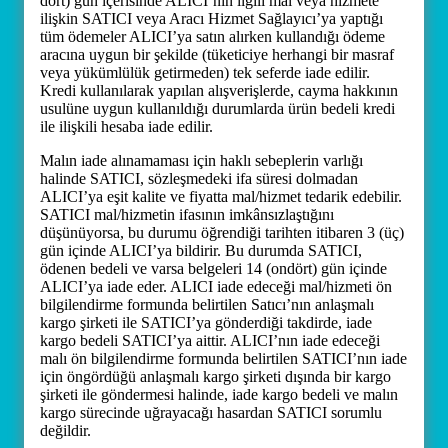
dört) gün içerisinde ALICI’nın ilgili mal veya hizmete
ilişkin SATICI veya Aracı Hizmet Sağlayıcı’ya yaptığı
tüm ödemeler ALICI’ya satın alırken kullandığı ödeme
aracına uygun bir şekilde (tüketiciye herhangi bir masraf
veya yükümlülük getirmeden) tek seferde iade edilir.
Kredi kullanılarak yapılan alışverişlerde, cayma hakkının
usulüne uygun kullanıldığı durumlarda ürün bedeli kredi
ile ilişkili hesaba iade edilir.
Malın iade alınamaması için haklı sebeplerin varlığı
halinde SATICI, sözleşmedeki ifa süresi dolmadan
ALICI’ya eşit kalite ve fiyatta mal/hizmet tedarik edebilir.
SATICI mal/hizmetin ifasının imkânsızlaştığını
düşünüyorsa, bu durumu öğrendiği tarihten itibaren 3 (üç)
gün içinde ALICI’ya bildirir. Bu durumda SATICI,
ödenen bedeli ve varsa belgeleri 14 (ondört) gün içinde
ALICI’ya iade eder. ALICI iade edeceği mal/hizmeti ön
bilgilendirme formunda belirtilen Satıcı’nın anlaşmalı
kargo şirketi ile SATICI’ya gönderdiği takdirde, iade
kargo bedeli SATICI’ya aittir. ALICI’nın iade edeceği
malı ön bilgilendirme formunda belirtilen SATICI’nın iade
için öngördüğü anlaşmalı kargo şirketi dışında bir kargo
şirketi ile göndermesi halinde, iade kargo bedeli ve malın
kargo sürecinde uğrayacağı hasardan SATICI sorumlu
değildir.