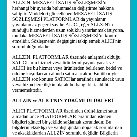
ALLZİN, MESAFELİ SATIŞ SÖZLEŞMESİ’ni
herhangi bir uyarıda bulunmadan değiştirme hakkına
sahiptir. Maddeleri güncellenen MESAFELİ SATIŞ
SÖZLEŞMESİ PLATFORMLAR'da yayınlanır
yayınlanmaz geçerli sayılır. ALICI, eğer ALLZİN'ın
sunduğu hizmetlerden uzun soluklu yararlanmak istiyorsa,
mutlaka MESAFELİ SATIŞ SÖZLEŞMESİ’ni kontrol
etmelidir. Sözleşmenin değiştiğini takip etmek ALICI'nin
sorumluluğundadır.
ALLZİN, PLATFORMLAR üzerinde anlaşmalı olduğu
SATICI'ların hizmet veya ürünlerini yayınlayacak ve
ALICI ise bu hizmet veya ürünlerden belirlenen bedel ve
ödeme koşulları adı altında satın alacaktır. Bu itibariyle
ALLZİN söz konusu SATICI'lar tarafında sunulacak ürün
veya hizmetlere ilişkin olarak herhangi bir taahhüt
vermemektedir.
ALLZİN ve ALICI'NIN YÜKÜMLÜLÜKLERİ
ALICI PLATFORMLAR üzerinden ürün/hizmet satın
almadan önce PLATFORMLAR tarafından istenen
bilgileri güncel bir şekilde sağlamak zorundadır. Bu
bilgilerin eksikliği ve yanlışlığından doğacak sorunlardan
ve aksaklıklardan ALLZİN sorumlu değildir. Bilgilerin