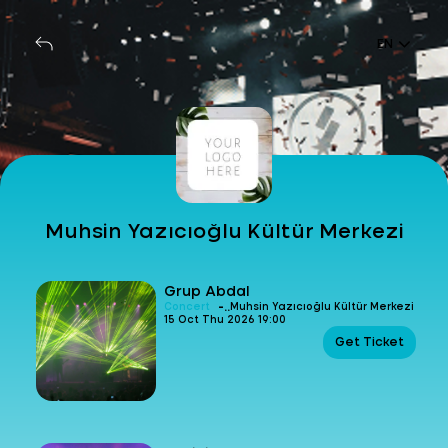
EN
Muhsin Yazıcıoğlu Kültür Merkezi
Grup Abdal
-
Concert
Muhsin Yazıcıoğlu Kültür Merkezi
15 Oct Thu 2026 19:00
Get Ticket