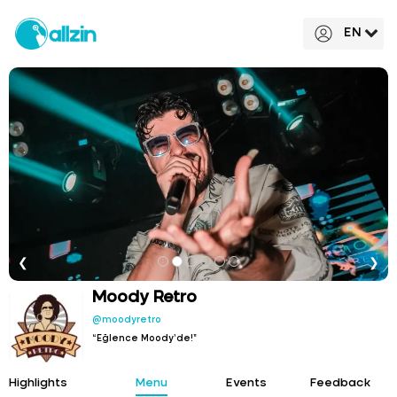
EN
❮
❯
Moody Retro
@moodyretro
“Eğlence Moody’de!”
Highlights
Menu
Events
Feedback