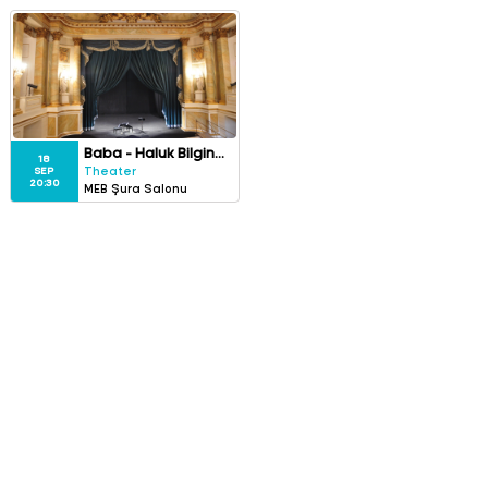
Baba - Haluk Bilginer
18
SEP
Theater
20:30
MEB Şura Salonu