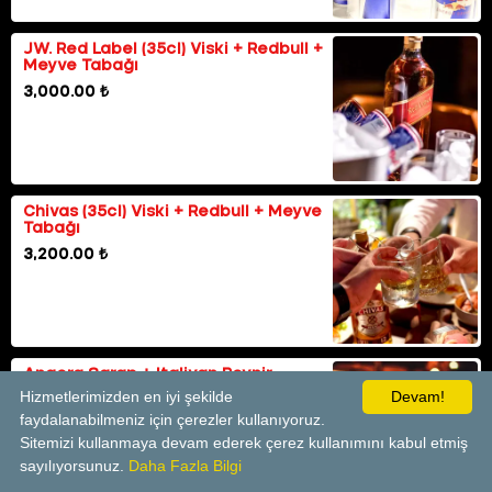
JW. Red Label (35cl) Viski + Redbull +
Meyve Tabağı
3,000.00 ₺
Chivas (35cl) Viski + Redbull + Meyve
Tabağı
3,200.00 ₺
Angora Şarap + Italiyan Peynir
Tabağı
Hizmetlerimizden en iyi şekilde
Devam!
2,200.00 ₺
faydalanabilmeniz için çerezler kullanıyoruz.
Sitemizi kullanmaya devam ederek çerez kullanımını kabul etmiş
sayılıyorsunuz.
Daha Fazla Bilgi