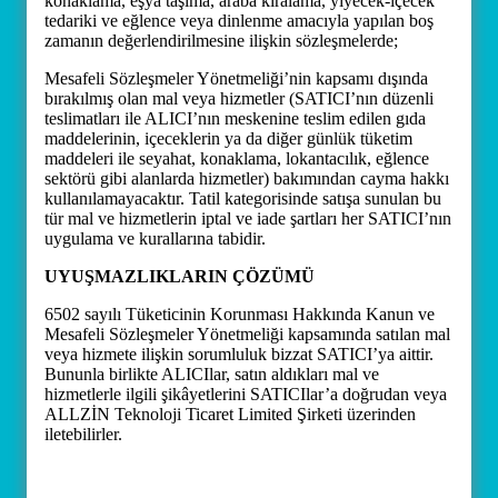
konaklama, eşya taşıma, araba kiralama, yiyecek-içecek
tedariki ve eğlence veya dinlenme amacıyla yapılan boş
zamanın değerlendirilmesine ilişkin sözleşmelerde;
Mesafeli Sözleşmeler Yönetmeliği’nin kapsamı dışında
bırakılmış olan mal veya hizmetler (SATICI’nın düzenli
teslimatları ile ALICI’nın meskenine teslim edilen gıda
maddelerinin, içeceklerin ya da diğer günlük tüketim
maddeleri ile seyahat, konaklama, lokantacılık, eğlence
sektörü gibi alanlarda hizmetler) bakımından cayma hakkı
kullanılamayacaktır. Tatil kategorisinde satışa sunulan bu
tür mal ve hizmetlerin iptal ve iade şartları her SATICI’nın
uygulama ve kurallarına tabidir.
UYUŞMAZLIKLARIN ÇÖZÜMÜ
6502 sayılı Tüketicinin Korunması Hakkında Kanun ve
Mesafeli Sözleşmeler Yönetmeliği kapsamında satılan mal
veya hizmete ilişkin sorumluluk bizzat SATICI’ya aittir.
Bununla birlikte ALICIlar, satın aldıkları mal ve
hizmetlerle ilgili şikâyetlerini SATICIlar’a doğrudan veya
ALLZİN Teknoloji Ticaret Limited Şirketi üzerinden
iletebilirler.