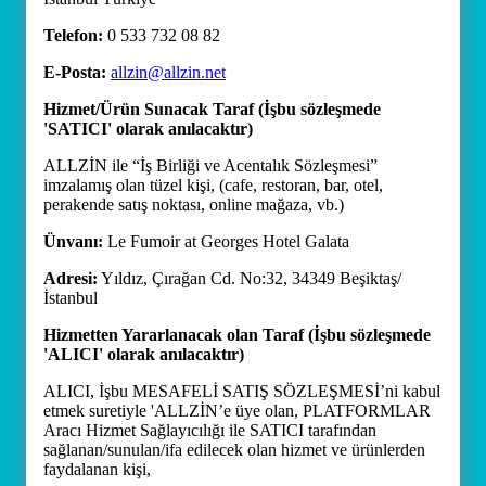
Telefon:
0 533 732 08 82
E-Posta:
allzin@allzin.net
Hizmet/Ürün Sunacak Taraf (İşbu sözleşmede
'SATICI' olarak anılacaktır)
ALLZİN ile “İş Birliği ve Acentalık Sözleşmesi”
imzalamış olan tüzel kişi, (cafe, restoran, bar, otel,
perakende satış noktası, online mağaza, vb.)
Ünvanı:
Le Fumoir at Georges Hotel Galata
Adresi:
Yıldız, Çırağan Cd. No:32, 34349 Beşiktaş/
İstanbul
Hizmetten Yararlanacak olan Taraf (İşbu sözleşmede
'ALICI' olarak anılacaktır)
ALICI, İşbu MESAFELİ SATIŞ SÖZLEŞMESİ’ni kabul
etmek suretiyle 'ALLZİN’e üye olan, PLATFORMLAR
Aracı Hizmet Sağlayıcılığı ile SATICI tarafından
sağlanan/sunulan/ifa edilecek olan hizmet ve ürünlerden
faydalanan kişi,