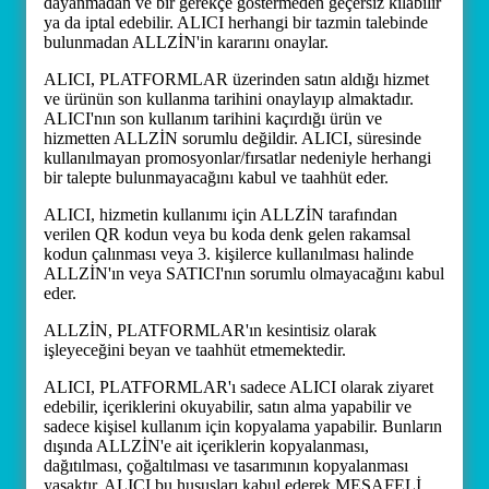
dayanmadan ve bir gerekçe göstermeden geçersiz kılabilir
ya da iptal edebilir. ALICI herhangi bir tazmin talebinde
bulunmadan ALLZİN'in kararını onaylar.
ALICI, PLATFORMLAR üzerinden satın aldığı hizmet
ve ürünün son kullanma tarihini onaylayıp almaktadır.
ALICI'nın son kullanım tarihini kaçırdığı ürün ve
hizmetten ALLZİN sorumlu değildir. ALICI, süresinde
kullanılmayan promosyonlar/fırsatlar nedeniyle herhangi
bir talepte bulunmayacağını kabul ve taahhüt eder.
ALICI, hizmetin kullanımı için ALLZİN tarafından
verilen QR kodun veya bu koda denk gelen rakamsal
kodun çalınması veya 3. kişilerce kullanılması halinde
ALLZİN'ın veya SATICI'nın sorumlu olmayacağını kabul
eder.
ALLZİN, PLATFORMLAR'ın kesintisiz olarak
işleyeceğini beyan ve taahhüt etmemektedir.
ALICI, PLATFORMLAR'ı sadece ALICI olarak ziyaret
edebilir, içeriklerini okuyabilir, satın alma yapabilir ve
sadece kişisel kullanım için kopyalama yapabilir. Bunların
dışında ALLZİN'e ait içeriklerin kopyalanması,
dağıtılması, çoğaltılması ve tasarımının kopyalanması
yasaktır. ALICI bu hususları kabul ederek MESAFELİ