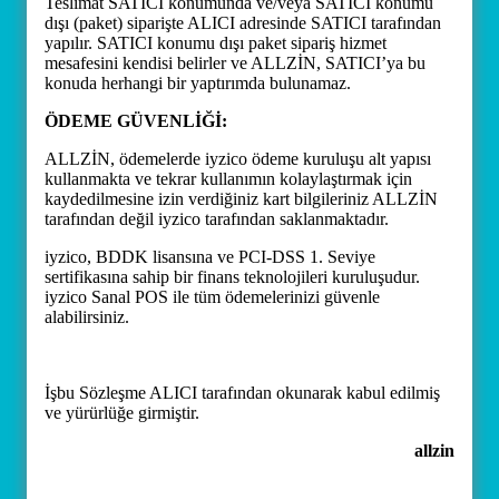
Teslimat SATICI konumunda ve/veya SATICI konumu
dışı (paket) siparişte ALICI adresinde SATICI tarafından
yapılır. SATICI konumu dışı paket sipariş hizmet
mesafesini kendisi belirler ve ALLZİN, SATICI’ya bu
konuda herhangi bir yaptırımda bulunamaz.
ÖDEME GÜVENLİĞİ:
ALLZİN, ödemelerde iyzico ödeme kuruluşu alt yapısı
kullanmakta ve tekrar kullanımın kolaylaştırmak için
kaydedilmesine izin verdiğiniz kart bilgileriniz ALLZİN
tarafından değil iyzico tarafından saklanmaktadır.
iyzico, BDDK lisansına ve PCI-DSS 1. Seviye
sertifikasına sahip bir finans teknolojileri kuruluşudur.
iyzico Sanal POS ile tüm ödemelerinizi güvenle
alabilirsiniz.
İşbu Sözleşme ALICI tarafından okunarak kabul edilmiş
ve yürürlüğe girmiştir.
allzin