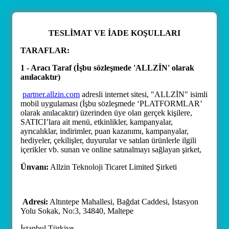
TESLİMAT VE İADE KOŞULLARI
TARAFLAR:
1 - Aracı Taraf (İşbu sözleşmede 'ALLZİN' olarak
anılacaktır)
partner.allzin.com
adresli internet sitesi, "ALLZİN" isimli
mobil uygulaması (İşbu sözleşmede ‘PLATFORMLAR’
olarak anılacaktır) üzerinden üye olan gerçek kişilere,
SATICI’lara ait menü, etkinlikler, kampanyalar,
ayrıcalıklar, indirimler, puan kazanımı, kampanyalar,
hediyeler, çekilişler, duyurular ve satılan ürünlerle ilgili
içerikler vb. sunan ve online satınalmayı sağlayan şirket,
Ünvanı:
Allzin Teknoloji Ticaret Limited Şirketi
Adresi:
Altıntepe Mahallesi, Bağdat Caddesi, İstasyon
Yolu Sokak, No:3, 34840, Maltepe
İstanbul Türkiye