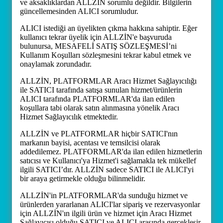
ve aksaklıklardan ALLZİN sorumlu değildir. Bilgilerin
güncellemesinden ALICI sorumludur.
ALICI istediği an üyelikten çıkma hakkına sahiptir. Eğer
kullanıcı tekrar üyelik için ALLZİN'e başvuruda
bulunursa, MESAFELİ SATIŞ SÖZLEŞMESİ’ni
Kullanım Koşulları sözleşmesini tekrar kabul etmek ve
onaylamak zorundadır.
ALLZİN, PLATFORMLAR Aracı Hizmet Sağlayıcılığı
ile SATICI tarafında satışa sunulan hizmet/ürünlerin
ALICI tarafında PLATFORMLAR'da ilan edilen
koşullara tabi olarak satın alınmasına yönelik Aracı
Hizmet Sağlayıcılık etmektedir.
ALLZİN ve PLATFORMLAR hiçbir SATICI'nın
markanın bayisi, acentası ve temsilcisi olarak
addedilemez. PLATFORMLAR'da ilan edilen hizmetlerin
satıcısı ve Kullanıcı'ya Hizmet'i sağlamakla tek mükellef
ilgili SATICI’dır. ALLZİN sadece SATICI ile ALICI'yi
bir araya getirmekle olduğu bilinmelidir.
ALLZİN'in PLATFORMLAR'da sunduğu hizmet ve
ürünlerden yararlanan ALICI'lar sipariş ve rezervasyonlar
için ALLZİN'ın ilgili ürün ve hizmet için Aracı Hizmet
Sağlayıcısı olduğu SATICI ve ALICI arasında gerçekleşir.