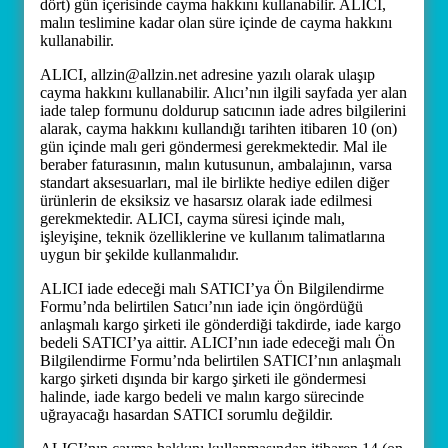
dört) gün içerisinde cayma hakkını kullanabilir. ALICI,
malın teslimine kadar olan süre içinde de cayma hakkını
kullanabilir.
ALICI, allzin@allzin.net adresine yazılı olarak ulaşıp
cayma hakkını kullanabilir. Alıcı’nın ilgili sayfada yer alan
iade talep formunu doldurup satıcının iade adres bilgilerini
alarak, cayma hakkını kullandığı tarihten itibaren 10 (on)
gün içinde malı geri göndermesi gerekmektedir. Mal ile
beraber faturasının, malın kutusunun, ambalajının, varsa
standart aksesuarları, mal ile birlikte hediye edilen diğer
ürünlerin de eksiksiz ve hasarsız olarak iade edilmesi
gerekmektedir. ALICI, cayma süresi içinde malı,
işleyişine, teknik özelliklerine ve kullanım talimatlarına
uygun bir şekilde kullanmalıdır.
ALICI iade edeceği malı SATICI’ya Ön Bilgilendirme
Formu’nda belirtilen Satıcı’nın iade için öngördüğü
anlaşmalı kargo şirketi ile gönderdiği takdirde, iade kargo
bedeli SATICI’ya aittir. ALICI’nın iade edeceği malı Ön
Bilgilendirme Formu’nda belirtilen SATICI’nın anlaşmalı
kargo şirketi dışında bir kargo şirketi ile göndermesi
halinde, iade kargo bedeli ve malın kargo sürecinde
uğrayacağı hasardan SATICI sorumlu değildir.