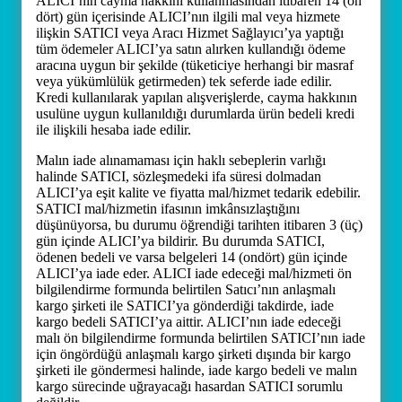
ALICI’nın cayma hakkını kullanmasından itibaren 14 (on
dört) gün içerisinde ALICI’nın ilgili mal veya hizmete
ilişkin SATICI veya Aracı Hizmet Sağlayıcı’ya yaptığı
tüm ödemeler ALICI’ya satın alırken kullandığı ödeme
aracına uygun bir şekilde (tüketiciye herhangi bir masraf
veya yükümlülük getirmeden) tek seferde iade edilir.
Kredi kullanılarak yapılan alışverişlerde, cayma hakkının
usulüne uygun kullanıldığı durumlarda ürün bedeli kredi
ile ilişkili hesaba iade edilir.
Malın iade alınamaması için haklı sebeplerin varlığı
halinde SATICI, sözleşmedeki ifa süresi dolmadan
ALICI’ya eşit kalite ve fiyatta mal/hizmet tedarik edebilir.
SATICI mal/hizmetin ifasının imkânsızlaştığını
düşünüyorsa, bu durumu öğrendiği tarihten itibaren 3 (üç)
gün içinde ALICI’ya bildirir. Bu durumda SATICI,
ödenen bedeli ve varsa belgeleri 14 (ondört) gün içinde
ALICI’ya iade eder. ALICI iade edeceği mal/hizmeti ön
bilgilendirme formunda belirtilen Satıcı’nın anlaşmalı
kargo şirketi ile SATICI’ya gönderdiği takdirde, iade
kargo bedeli SATICI’ya aittir. ALICI’nın iade edeceği
malı ön bilgilendirme formunda belirtilen SATICI’nın iade
için öngördüğü anlaşmalı kargo şirketi dışında bir kargo
şirketi ile göndermesi halinde, iade kargo bedeli ve malın
kargo sürecinde uğrayacağı hasardan SATICI sorumlu