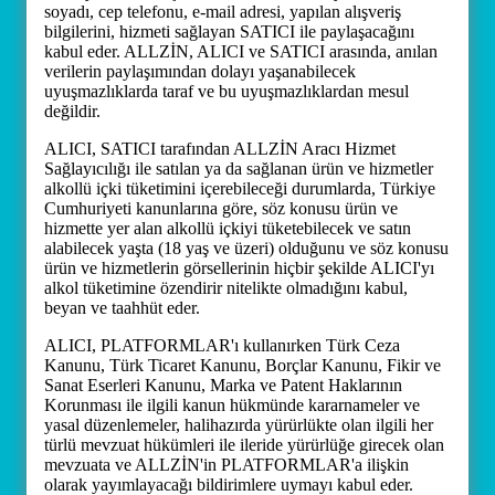
soyadı, cep telefonu, e-mail adresi, yapılan alışveriş
bilgilerini, hizmeti sağlayan SATICI ile paylaşacağını
kabul eder. ALLZİN, ALICI ve SATICI arasında, anılan
verilerin paylaşımından dolayı yaşanabilecek
uyuşmazlıklarda taraf ve bu uyuşmazlıklardan mesul
değildir.
ALICI, SATICI tarafından ALLZİN Aracı Hizmet
Sağlayıcılığı ile satılan ya da sağlanan ürün ve hizmetler
alkollü içki tüketimini içerebileceği durumlarda, Türkiye
Cumhuriyeti kanunlarına göre, söz konusu ürün ve
hizmette yer alan alkollü içkiyi tüketebilecek ve satın
alabilecek yaşta (18 yaş ve üzeri) olduğunu ve söz konusu
ürün ve hizmetlerin görsellerinin hiçbir şekilde ALICI'yı
alkol tüketimine özendirir nitelikte olmadığını kabul,
beyan ve taahhüt eder.
ALICI, PLATFORMLAR'ı kullanırken Türk Ceza
Kanunu, Türk Ticaret Kanunu, Borçlar Kanunu, Fikir ve
Sanat Eserleri Kanunu, Marka ve Patent Haklarının
Korunması ile ilgili kanun hükmünde kararnameler ve
yasal düzenlemeler, halihazırda yürürlükte olan ilgili her
türlü mevzuat hükümleri ile ileride yürürlüğe girecek olan
mevzuata ve ALLZİN'in PLATFORMLAR'a ilişkin
olarak yayımlayacağı bildirimlere uymayı kabul eder.