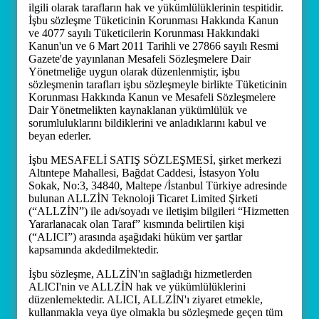
ilgili olarak tarafların hak ve yükümlülüklerinin tespitidir.
İşbu sözleşme Tüketicinin Korunması Hakkında Kanun
ve 4077 sayılı Tüketicilerin Korunması Hakkındaki
Kanun'un ve 6 Mart 2011 Tarihli ve 27866 sayılı Resmi
Gazete'de yayınlanan Mesafeli Sözleşmelere Dair
Yönetmeliğe uygun olarak düzenlenmiştir, işbu
sözleşmenin tarafları işbu sözleşmeyle birlikte Tüketicinin
Korunması Hakkında Kanun ve Mesafeli Sözleşmelere
Dair Yönetmelikten kaynaklanan yükümlülük ve
sorumluluklarını bildiklerini ve anladıklarını kabul ve
beyan ederler.
İşbu MESAFELİ SATIŞ SÖZLEŞMESİ, şirket merkezi
Altıntepe Mahallesi, Bağdat Caddesi, İstasyon Yolu
Sokak, No:3, 34840, Maltepe /İstanbul Türkiye adresinde
bulunan ALLZİN Teknoloji Ticaret Limited Şirketi
(“ALLZİN”) ile adı/soyadı ve iletişim bilgileri “Hizmetten
Yararlanacak olan Taraf” kısmında belirtilen kişi
(“ALICI”) arasında aşağıdaki hüküm ver şartlar
kapsamında akdedilmektedir.
İşbu sözleşme, ALLZİN'ın sağladığı hizmetlerden
ALICI'nin ve ALLZİN hak ve yükümlülüklerini
düzenlemektedir. ALICI, ALLZİN'ı ziyaret etmekle,
kullanmakla veya üye olmakla bu sözleşmede geçen tüm