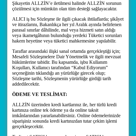
Şikayetin ALLZİN’e iletilmesi halinde ALLZİN sorunun
çözülmesi için mümkün olan tüm desteği sağlayacaktır.
ALICI iş bu Sözleşme ile ilgili çıkacak ihtilaflarda; şikâyet
ve itirazlarını, Bakanlıkça her yıl Aralık ayında belirlenen
parasal sınırlar dâhilinde, mal veya hizmeti satın aldığı
veya ikametgâhının bulunduğu yerdeki Tüketici sorunları
hakem heyetine veya tüketici mahkemesine yapılabilir.
Taraflar arasındaki ilişki sanal ortamda gerçekleştiği için;
Mesafeli Sözleşmelere Dair Yönetmelik ve ilgili mevzuat
hükümlerine tabidir. Bu kapsamda, işbu Kullanım
Koşulları, Kullanıcı tarafından “Kabul Ediyorum”
seçeneğinin tıklandığı an yürürlüğe girecek olup;
Sözleşme tarihi, Sözleşmenin yürürlüğe girdiği tarih
addedilecektir.
ÖDEME VE TESLİMAT:
ALLZİN üzerinden kredi kartlarınız ile, her türlü kredi
kartınıza online tek ödeme ya da online taksit
imkânlarından yararlanabilirsiniz. Online ödemelerinizde
siparişiniz sonunda kredi kartınızdan tutar çekim işlemi
gerçekleşecektir.