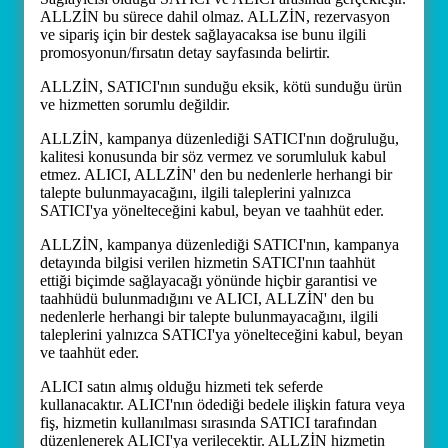
ALLZİN bu sürece dahil olmaz. ALLZİN, rezervasyon
ve sipariş için bir destek sağlayacaksa ise bunu ilgili
promosyonun/fırsatın detay sayfasında belirtir.
ALLZİN, SATICI'nın sunduğu eksik, kötü sunduğu ürün
ve hizmetten sorumlu değildir.
ALLZİN, kampanya düzenlediği SATICI'nın doğruluğu,
kalitesi konusunda bir söz vermez ve sorumluluk kabul
etmez. ALICI, ALLZİN' den bu nedenlerle herhangi bir
talepte bulunmayacağını, ilgili taleplerini yalnızca
SATICI'ya yönelteceğini kabul, beyan ve taahhüt eder.
ALLZİN, kampanya düzenlediği SATICI'nın, kampanya
detayında bilgisi verilen hizmetin SATICI'nın taahhüt
ettiği biçimde sağlayacağı yönünde hiçbir garantisi ve
taahhüdü bulunmadığını ve ALICI, ALLZİN' den bu
nedenlerle herhangi bir talepte bulunmayacağını, ilgili
taleplerini yalnızca SATICI'ya yönelteceğini kabul, beyan
ve taahhüt eder.
ALICI satın almış olduğu hizmeti tek seferde
kullanacaktır. ALICI'nın ödediği bedele ilişkin fatura veya
fiş, hizmetin kullanılması sırasında SATICI tarafından
düzenlenerek ALICI'ya verilecektir. ALLZİN hizmetin