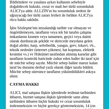
Bildirimlere ve yasalara aykırı kullanım sebebiyle
doğabilecek hukuki, cezai ve mali her türlü sorumluluk
ALICI'ya aittir. ALLZİN'ın bu sorumluluk nedeni ile
uğrayacağı her türlü zararı ferileri ile birlikte ALICI'ya
rücu hakkı saklıdır.
İşbu Sözleşme'nin imzalandığı tarihte var olmayan ve
öngörülemeyen, tarafların veya tek bir tarafın çalışma
imkanlarını kısmen veya tamamen, geçici veya daimi
olarak durduracak şekilde ve derecede meydana gelen
doğal afetler, harp, seferberlik, yangın, grev, lokavt, vb.,
teknik nedenler (internet çökmesi, hat kopması, elektrik
kesintisi vs.) ve Hükümet tarafından alınmış kararlar gibi
tarafların kontrolü haricinde zuhur eden haller iki taraf için
de mücbir sebep sayılır. Mücbir sebep haline maruz kalan
taraf bu durumu derhal yazlı olarak diğer tarafa bildirir.
Mücbir sebep süresince tarafların yükümlülükleri askıya
alınır.
CAYMA HAKKI
ALICI, mal satışına ilişkin işlemlerde teslimat tarihinden
itibaren, hizmet satışına ilişkin işlemlerde satın alma
tarihinden itibaren hiçbir hukuki ve cezai sorumluluk
üstlenmeksizin ve hiçbir gerekçe göstermeksizin, 14 (on