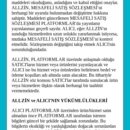
maddeleri okuduğunu, anladığını ve kabul ettiğini onaylar.
ALLZİN, MESAFELİ SATIŞ SÖZLEŞMESİ’ni
herhangi bir uyarıda bulunmadan değiştirme hakkına
sahiptir. Maddeleri güncellenen MESAFELİ SATIŞ
SÖZLEŞMESİ PLATFORMLAR'da yayınlanır
yayınlanmaz geçerli sayılır. ALICI, eğer ALLZİN'ın
sunduğu hizmetlerden uzun soluklu yararlanmak istiyorsa,
mutlaka MESAFELİ SATIŞ SÖZLEŞMESİ’ni kontrol
etmelidir. Sözleşmenin değiştiğini takip etmek ALICI'nin
sorumluluğundadır.
ALLZİN, PLATFORMLAR üzerinde anlaşmalı olduğu
SATICI'ların hizmet veya ürünlerini yayınlayacak ve
ALICI ise bu hizmet veya ürünlerden belirlenen bedel ve
ödeme koşulları adı altında satın alacaktır. Bu itibariyle
ALLZİN söz konusu SATICI'lar tarafında sunulacak ürün
veya hizmetlere ilişkin olarak herhangi bir taahhüt
vermemektedir.
ALLZİN ve ALICI'NIN YÜKÜMLÜLÜKLERİ
ALICI PLATFORMLAR üzerinden ürün/hizmet satın
almadan önce PLATFORMLAR tarafından istenen
bilgileri güncel bir şekilde sağlamak zorundadır. Bu
bilgilerin eksikliği ve yanlışlığından doğacak sorunlardan