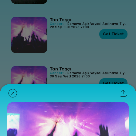
Tan Taşçı
Concert
- Bornova Aşık Veysel Açıkhava Tiyatrosu
29 Sep Tue 2026 21:00
Get Ticket
Tan Taşçı
Concert
- Bornova Aşık Veysel Açıkhava Tiyatrosu
30 Sep Wed 2026 21:00
Get Ticket
Kenan Doğulu
Concert
- Bornova Aşık Veysel Açıkhava Tiyatrosu
30 Oct Fri 2026 21:00
Get Ticket