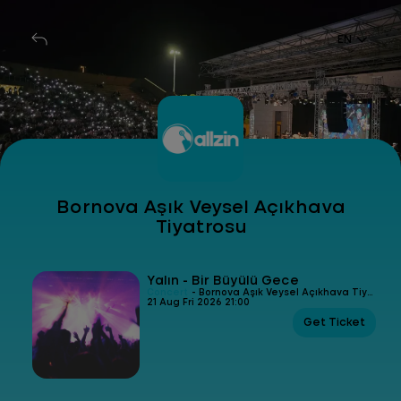
EN
Bornova Aşık Veysel Açıkhava
Tiyatrosu
Yalın - Bir Büyülü Gece
Concert
- Bornova Aşık Veysel Açıkhava Tiyatrosu
21 Aug Fri 2026 21:00
Get Ticket