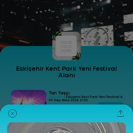
EN
Eskişehir Kent Park Yeni Festival
Alanı
Tan Taşçı
Concert
- Eskişehir Kent Park Yeni Festival Alanı
09 Sep Wed 2026 21:00
Get Ticket