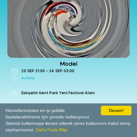
Model
Activity
- Eskişehir Kent Park Yeni Festival Alanı
23 Sep Wed 2026 21:00
Get Ticket
Model
23
SEP
21:00
-
24
SEP
03:00
Activity
Eskişehir Kent Park Yeni Festival Alanı
Hizmetlerimizden en iyi şekilde
Devam!
faydalanabilmeniz için çerezler kullanıyoruz.
Get Ticket
Sitemizi kullanmaya devam ederek çerez kullanımını kabul etmiş
sayılıyorsunuz.
Daha Fazla Bilgi