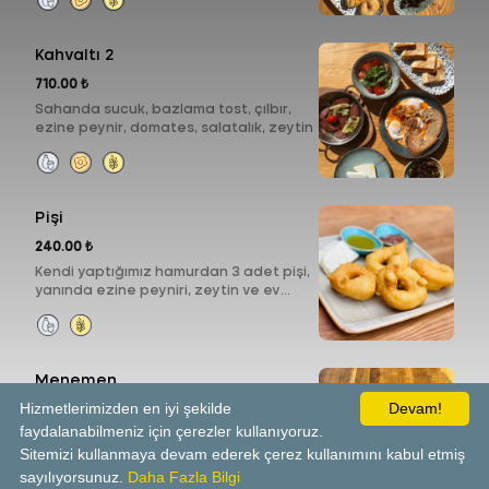
Kahvaltı 2
710.00 ₺
Sahanda sucuk, bazlama tost, çılbır,
ezine peynir, domates, salatalık, zeytin
Pişi
240.00 ₺
Kendi yaptığımız hamurdan 3 adet pişi,
yanında ezine peyniri, zeytin ve ev
yapımı reçel ile
Menemen
Hizmetlerimizden en iyi şekilde
Devam!
260.00 ₺
faydalanabilmeniz için çerezler kullanıyoruz.
Taze domates ve biberlerle,
Sitemizi kullanmaya devam ederek çerez kullanımını kabul etmiş
siparişinize özel hazırlıyoruz
sayılıyorsunuz.
Daha Fazla Bilgi