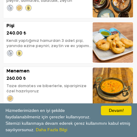
peynir, domates, salatalık, zeytin
Pişi
240.00 ₺
Kendi yaptığımız hamurdan 3 adet pişi,
yanında ezine peyniri, zeytin ve ev yapımı
reçel ile
Menemen
260.00 ₺
Taze domates ve biberlerle, siparişinize
özel hazırlıyoruz
Hizmetlerimizden en iyi şekilde
Devam!
faydalanabilmeniz için çerezler kullanıyoruz.
Pancake
Sitemizi kullanmaya devam ederek çerez kullanımını kabul etmiş
240.00 ₺
sayılıyorsunuz.
Daha Fazla Bilgi
Akçaağaç şurubu, nutella ve meyveler ile