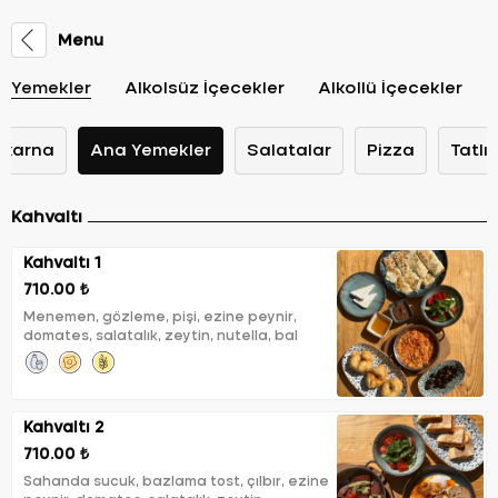
Menu
Yemekler
Alkolsüz İçecekler
Alkollü İçecekler
karna
Ana Yemekler
Salatalar
Pizza
Tatlıl
Kahvaltı
Kahvaltı 1
710.00 ₺
Menemen, gözleme, pişi, ezine peynir,
domates, salatalık, zeytin, nutella, bal
Kahvaltı 2
710.00 ₺
Sahanda sucuk, bazlama tost, çılbır, ezine