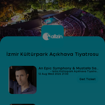
EN
İzmir Kültürpark Açıkhava Tiyatrosu
An Epic Symphony & Mustafa Sandal
Concert
- İzmir Kültürpark Açıkhava Tiyatrosu
12 Aug Wed 2026 21:00
Get Ticket