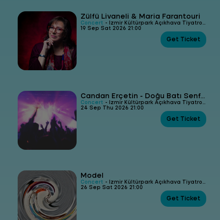
Zülfü Livaneli & Maria Farantouri
Concert
- İzmir Kültürpark Açıkhava Tiyatrosu
19 Sep Sat 2026 21:00
Get Ticket
Candan Erçetin - Doğu Batı Senfonisi - Rengahenk Konser
Concert
- İzmir Kültürpark Açıkhava Tiyatrosu
24 Sep Thu 2026 21:00
Get Ticket
Model
Concert
- İzmir Kültürpark Açıkhava Tiyatrosu
26 Sep Sat 2026 21:00
Get Ticket