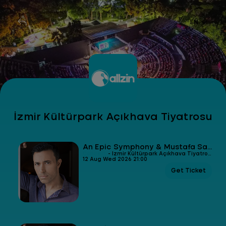
EN
İzmir Kültürpark Açıkhava Tiyatrosu
An Epic Symphony & Mustafa Sandal
Concert
- İzmir Kültürpark Açıkhava Tiyatrosu
12 Aug Wed 2026 21:00
Get Ticket