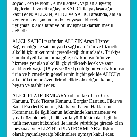
soyadı, cep telefonu, e-mail adresi, yapılan alışveriş
bilgilerini, hizmeti sağlayan SATICI ile paylaşacağını
kabul eder. ALLZİN, ALICI ve SATICI arasında, anılan
verilerin paylaşımından dolayı yaşanabilecek
uyuşmazlıklarda taraf ve bu uyuşmazlıklardan mesul
değildir.
ALICI, SATICI tarafından ALLZİN Aracı Hizmet
Sağlayıcılığı ile satılan ya da sağlanan ürün ve hizmetler
alkollü içki tüketimini içerebileceği durumlarda, Türkiye
Cumhuriyeti kanunlarına göre, söz konusu ürün ve
hizmette yer alan alkollü içkiyi tüketebilecek ve satın
alabilecek yaşta (18 yaş ve üzeri) olduğunu ve söz konusu
ürün ve hizmetlerin görsellerinin hiçbir şekilde ALICI'yı
alkol tüketimine özendirir nitelikte olmadığını kabul,
beyan ve taahhüt eder.
ALICI, PLATFORMLAR'ı kullanırken Türk Ceza
Kanunu, Türk Ticaret Kanunu, Borçlar Kanunu, Fikir ve
Sanat Eserleri Kanunu, Marka ve Patent Haklarının
Korunması ile ilgili kanun hükmünde kararnameler ve
yasal düzenlemeler, halihazırda yürürlükte olan ilgili her
türlü mevzuat hükümleri ile ileride yürürlüğe girecek olan
mevzuata ve ALLZİN'in PLATFORMLAR'a ilişkin
olarak yayımlayacağı bildirimlere uymayı kabul eder.