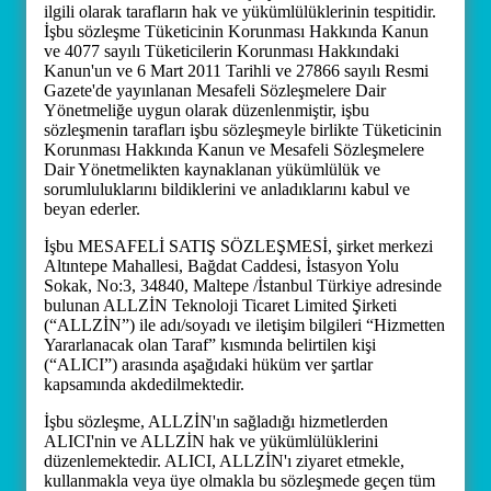
ilgili olarak tarafların hak ve yükümlülüklerinin tespitidir.
İşbu sözleşme Tüketicinin Korunması Hakkında Kanun
ve 4077 sayılı Tüketicilerin Korunması Hakkındaki
Kanun'un ve 6 Mart 2011 Tarihli ve 27866 sayılı Resmi
Gazete'de yayınlanan Mesafeli Sözleşmelere Dair
Yönetmeliğe uygun olarak düzenlenmiştir, işbu
sözleşmenin tarafları işbu sözleşmeyle birlikte Tüketicinin
Korunması Hakkında Kanun ve Mesafeli Sözleşmelere
Dair Yönetmelikten kaynaklanan yükümlülük ve
sorumluluklarını bildiklerini ve anladıklarını kabul ve
beyan ederler.
İşbu MESAFELİ SATIŞ SÖZLEŞMESİ, şirket merkezi
Altıntepe Mahallesi, Bağdat Caddesi, İstasyon Yolu
Sokak, No:3, 34840, Maltepe /İstanbul Türkiye adresinde
bulunan ALLZİN Teknoloji Ticaret Limited Şirketi
(“ALLZİN”) ile adı/soyadı ve iletişim bilgileri “Hizmetten
Yararlanacak olan Taraf” kısmında belirtilen kişi
(“ALICI”) arasında aşağıdaki hüküm ver şartlar
kapsamında akdedilmektedir.
İşbu sözleşme, ALLZİN'ın sağladığı hizmetlerden
ALICI'nin ve ALLZİN hak ve yükümlülüklerini
düzenlemektedir. ALICI, ALLZİN'ı ziyaret etmekle,
kullanmakla veya üye olmakla bu sözleşmede geçen tüm