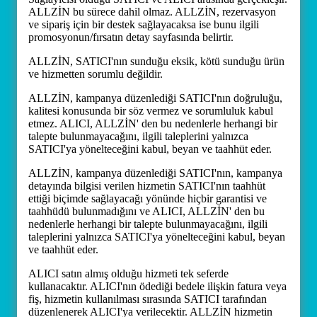
ALLZİN bu sürece dahil olmaz. ALLZİN, rezervasyon
ve sipariş için bir destek sağlayacaksa ise bunu ilgili
promosyonun/fırsatın detay sayfasında belirtir.
ALLZİN, SATICI'nın sunduğu eksik, kötü sunduğu ürün
ve hizmetten sorumlu değildir.
ALLZİN, kampanya düzenlediği SATICI'nın doğruluğu,
kalitesi konusunda bir söz vermez ve sorumluluk kabul
etmez. ALICI, ALLZİN' den bu nedenlerle herhangi bir
talepte bulunmayacağını, ilgili taleplerini yalnızca
SATICI'ya yönelteceğini kabul, beyan ve taahhüt eder.
ALLZİN, kampanya düzenlediği SATICI'nın, kampanya
detayında bilgisi verilen hizmetin SATICI'nın taahhüt
ettiği biçimde sağlayacağı yönünde hiçbir garantisi ve
taahhüdü bulunmadığını ve ALICI, ALLZİN' den bu
nedenlerle herhangi bir talepte bulunmayacağını, ilgili
taleplerini yalnızca SATICI'ya yönelteceğini kabul, beyan
ve taahhüt eder.
ALICI satın almış olduğu hizmeti tek seferde
kullanacaktır. ALICI'nın ödediği bedele ilişkin fatura veya
fiş, hizmetin kullanılması sırasında SATICI tarafından
düzenlenerek ALICI'ya verilecektir. ALLZİN hizmetin