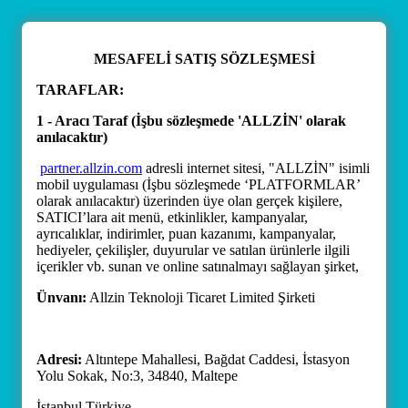
MESAFELİ SATIŞ SÖZLEŞMESİ
TARAFLAR:
1 - Aracı Taraf (İşbu sözleşmede 'ALLZİN' olarak
anılacaktır)
partner.allzin.com
adresli internet sitesi, "ALLZİN" isimli
mobil uygulaması (İşbu sözleşmede ‘PLATFORMLAR’
olarak anılacaktır) üzerinden üye olan gerçek kişilere,
SATICI’lara ait menü, etkinlikler, kampanyalar,
ayrıcalıklar, indirimler, puan kazanımı, kampanyalar,
hediyeler, çekilişler, duyurular ve satılan ürünlerle ilgili
içerikler vb. sunan ve online satınalmayı sağlayan şirket,
Ünvanı:
Allzin Teknoloji Ticaret Limited Şirketi
Adresi:
Altıntepe Mahallesi, Bağdat Caddesi, İstasyon
Yolu Sokak, No:3, 34840, Maltepe
İstanbul Türkiye