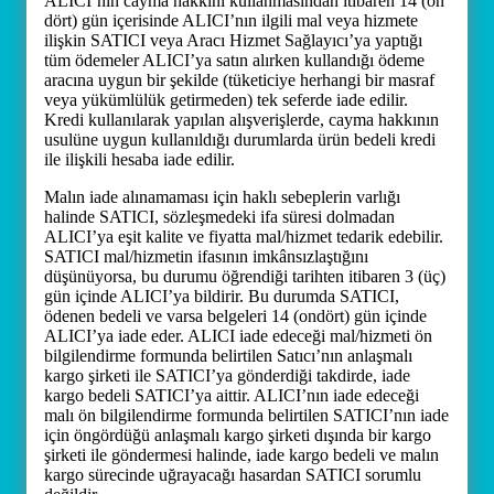
ALICI’nın cayma hakkını kullanmasından itibaren 14 (on
dört) gün içerisinde ALICI’nın ilgili mal veya hizmete
ilişkin SATICI veya Aracı Hizmet Sağlayıcı’ya yaptığı
tüm ödemeler ALICI’ya satın alırken kullandığı ödeme
aracına uygun bir şekilde (tüketiciye herhangi bir masraf
veya yükümlülük getirmeden) tek seferde iade edilir.
Kredi kullanılarak yapılan alışverişlerde, cayma hakkının
usulüne uygun kullanıldığı durumlarda ürün bedeli kredi
ile ilişkili hesaba iade edilir.
Malın iade alınamaması için haklı sebeplerin varlığı
halinde SATICI, sözleşmedeki ifa süresi dolmadan
ALICI’ya eşit kalite ve fiyatta mal/hizmet tedarik edebilir.
SATICI mal/hizmetin ifasının imkânsızlaştığını
düşünüyorsa, bu durumu öğrendiği tarihten itibaren 3 (üç)
gün içinde ALICI’ya bildirir. Bu durumda SATICI,
ödenen bedeli ve varsa belgeleri 14 (ondört) gün içinde
ALICI’ya iade eder. ALICI iade edeceği mal/hizmeti ön
bilgilendirme formunda belirtilen Satıcı’nın anlaşmalı
kargo şirketi ile SATICI’ya gönderdiği takdirde, iade
kargo bedeli SATICI’ya aittir. ALICI’nın iade edeceği
malı ön bilgilendirme formunda belirtilen SATICI’nın iade
için öngördüğü anlaşmalı kargo şirketi dışında bir kargo
şirketi ile göndermesi halinde, iade kargo bedeli ve malın
kargo sürecinde uğrayacağı hasardan SATICI sorumlu