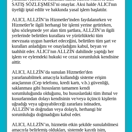
SATIŞ SÖZLEŞMESİ’ni onaylar. Aksi halde ALICI'nın
üyeliği iptal edilir ve hakkında yasal işlem başlatılır.
ALICI, ALLZİN’in Hizmetler'inden faydalanırken ve
Hizmetler'le ilgili herhangi bir işlemi yerine getirirken,
işbu sözleşmede yer alan tüm şartlara, ALLZİN’ın ilgili
yerlerinde belirtilen kurallara ve yürürlükteki tüm
mevzuata uygun hareket edeceğini, belirtilen tüm şart ve
kuralları anladığını ve onayladığını kabul, beyan ve
taahhüt eder. ALICI’nın ALLZİN dahilinde yaptığı her
işlem ve eylemdeki hukuki ve cezai sorumluluk kendisine
aittir.
ALICI, ALLZİN’da sunulan Hizmetler'den
yararlanabilmek amacıyla kullandığı sisteme erişim
araçlarının (Cep telefonu, kredi kartı, v.b.) güvenliği,
saklanması gibi hususların tamamen kendi
sorumluluğunda olduğunu, bu hususlardaki tüm ihmal ve
kusurlarından dolayı kendisinin ve/veya üçüncü kişilerin
uğradığı veya uğrayabileceği zararlara istinaden,
ALLZİN’ın doğrudan veya dolaylı, herhangi bir
sorumluluğu doğmadığını kabul eder.
ALICI, ALLZİN’ın, hizmetin etkin şekilde sunulabilmesi
amacıyla belirlemiş oldukları, sistemde kayıtlı isim,