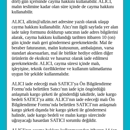
dört) gün içerisinde cayma hakkını kullanabilir. ALICI,
malın teslimine kadar olan süre içinde de cayma hakkını
kullanabilir.
ALICI, allzin@allzin.net adresine yazılı olarak ulaşıp
cayma hakkını kullanabilir. Alıcı’nın ilgili sayfada yer alan
iade talep formunu doldurup satıcının iade adres bilgilerini
alarak, cayma hakkını kullandığı tarihten itibaren 10 (on)
gün içinde malı geri göndermesi gerekmektedir. Mal ile
beraber faturasının, malın kutusunun, ambalajının, varsa
standart aksesuarları, mal ile birlikte hediye edilen diğer
ürünlerin de eksiksiz ve hasarsız olarak iade edilmesi
gerekmektedir. ALICI, cayma süresi içinde malı,
işleyişine, teknik özelliklerine ve kullanım talimatlarına
uygun bir şekilde kullanmalıdır.
ALICI iade edeceği malı SATICI’ya Ön Bilgilendirme
Formu’nda belirtilen Satıcı’nın iade için öngördüğü
anlaşmalı kargo şirketi ile gönderdiği takdirde, iade kargo
bedeli SATICI’ya aittir. ALICI’nın iade edeceği malı Ön
Bilgilendirme Formu’nda belirtilen SATICI’nın anlaşmalı
kargo şirketi dışında bir kargo şirketi ile göndermesi
halinde, iade kargo bedeli ve malın kargo sürecinde
uğrayacağı hasardan SATICI sorumlu değildir.