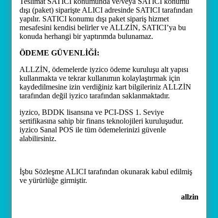
Teslimat SATICI konumunda ve/veya SATICI konumu
dışı (paket) siparişte ALICI adresinde SATICI tarafından
yapılır. SATICI konumu dışı paket sipariş hizmet
mesafesini kendisi belirler ve ALLZİN, SATICI’ya bu
konuda herhangi bir yaptırımda bulunamaz.
ÖDEME GÜVENLİĞİ:
ALLZİN, ödemelerde iyzico ödeme kuruluşu alt yapısı
kullanmakta ve tekrar kullanımın kolaylaştırmak için
kaydedilmesine izin verdiğiniz kart bilgileriniz ALLZİN
tarafından değil iyzico tarafından saklanmaktadır.
iyzico, BDDK lisansına ve PCI-DSS 1. Seviye
sertifikasına sahip bir finans teknolojileri kuruluşudur.
iyzico Sanal POS ile tüm ödemelerinizi güvenle
alabilirsiniz.
İşbu Sözleşme ALICI tarafından okunarak kabul edilmiş
ve yürürlüğe girmiştir.
allzin