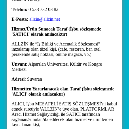
Telefon:
0 533 732 08 82
E-Posta:
allzin@allzin.net
Hizmet/Ürün Sunacak Taraf (İşbu sözleşmede
'SATICI' olarak anılacaktır)
ALLZİN ile “İş Birliği ve Acentalık Sözleşmesi”
imzalamış olan tüzel kişi, (cafe, restoran, bar, otel,
perakende satış noktası, online mağaza, vb.)
Ünvanı:
Alparslan Üniversitesi Kültür ve Kongre
Merkezi
Adresi:
Suvaran
Hizmetten Yararlanacak olan Taraf (İşbu sözleşmede
'ALICI' olarak anılacaktır)
ALICI, İşbu MESAFELİ SATIŞ SÖZLEŞMESİ’ni kabul
etmek suretiyle 'ALLZİN’e üye olan, PLATFORMLAR
Aracı Hizmet Sağlayıcılığı ile SATICI tarafından
sağlanan/sunulan/ifa edilecek olan hizmet ve ürünlerden
faydalanan kişi,