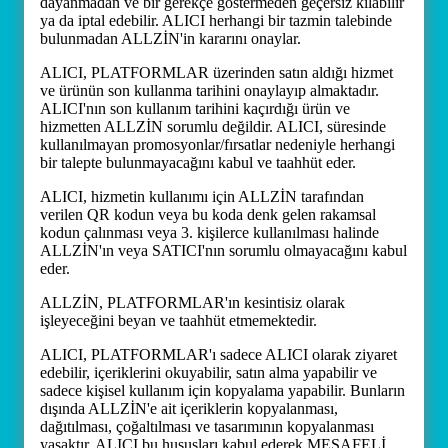
dayanmadan ve bir gerekçe göstermeden geçersiz kılabilir
ya da iptal edebilir. ALICI herhangi bir tazmin talebinde
bulunmadan ALLZİN'in kararını onaylar.
ALICI, PLATFORMLAR üzerinden satın aldığı hizmet
ve ürünün son kullanma tarihini onaylayıp almaktadır.
ALICI'nın son kullanım tarihini kaçırdığı ürün ve
hizmetten ALLZİN sorumlu değildir. ALICI, süresinde
kullanılmayan promosyonlar/fırsatlar nedeniyle herhangi
bir talepte bulunmayacağını kabul ve taahhüt eder.
ALICI, hizmetin kullanımı için ALLZİN tarafından
verilen QR kodun veya bu koda denk gelen rakamsal
kodun çalınması veya 3. kişilerce kullanılması halinde
ALLZİN'ın veya SATICI'nın sorumlu olmayacağını kabul
eder.
ALLZİN, PLATFORMLAR'ın kesintisiz olarak
işleyeceğini beyan ve taahhüt etmemektedir.
ALICI, PLATFORMLAR'ı sadece ALICI olarak ziyaret
edebilir, içeriklerini okuyabilir, satın alma yapabilir ve
sadece kişisel kullanım için kopyalama yapabilir. Bunların
dışında ALLZİN'e ait içeriklerin kopyalanması,
dağıtılması, çoğaltılması ve tasarımının kopyalanması
yasaktır. ALICI bu hususları kabul ederek MESAFELİ