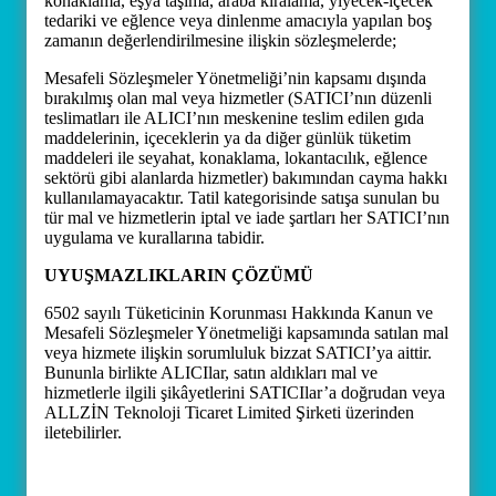
konaklama, eşya taşıma, araba kiralama, yiyecek-içecek
tedariki ve eğlence veya dinlenme amacıyla yapılan boş
zamanın değerlendirilmesine ilişkin sözleşmelerde;
Mesafeli Sözleşmeler Yönetmeliği’nin kapsamı dışında
bırakılmış olan mal veya hizmetler (SATICI’nın düzenli
teslimatları ile ALICI’nın meskenine teslim edilen gıda
maddelerinin, içeceklerin ya da diğer günlük tüketim
maddeleri ile seyahat, konaklama, lokantacılık, eğlence
sektörü gibi alanlarda hizmetler) bakımından cayma hakkı
kullanılamayacaktır. Tatil kategorisinde satışa sunulan bu
tür mal ve hizmetlerin iptal ve iade şartları her SATICI’nın
uygulama ve kurallarına tabidir.
UYUŞMAZLIKLARIN ÇÖZÜMÜ
6502 sayılı Tüketicinin Korunması Hakkında Kanun ve
Mesafeli Sözleşmeler Yönetmeliği kapsamında satılan mal
veya hizmete ilişkin sorumluluk bizzat SATICI’ya aittir.
Bununla birlikte ALICIlar, satın aldıkları mal ve
hizmetlerle ilgili şikâyetlerini SATICIlar’a doğrudan veya
ALLZİN Teknoloji Ticaret Limited Şirketi üzerinden
iletebilirler.