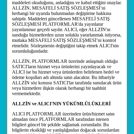
maddeleri okuduğunu, anladığını ve kabul ettiğini onaylar.
ALLZİN, MESAFELİ SATIŞ SÖZLEŞMESİ’ni
herhangi bir uyarıda bulunmadan değiştirme hakkına
sahiptir. Maddeleri güncellenen MESAFELİ SATIŞ
SÖZLEŞMESİ PLATFORMLAR'da yayınlanır
yayınlanmaz geçerli sayılır. ALICI, eğer ALLZİN'ın
sunduğu hizmetlerden uzun soluklu yararlanmak istiyorsa,
mutlaka MESAFELİ SATIŞ SÖZLEŞMESİ’ni kontrol
etmelidir. Sözleşmenin değiştiğini takip etmek ALICI'nin
sorumluluğundadır.
ALLZİN, PLATFORMLAR üzerinde anlaşmalı olduğu
SATICI'ların hizmet veya ürünlerini yayınlayacak ve
ALICI ise bu hizmet veya ürünlerden belirlenen bedel ve
ödeme koşulları adı altında satın alacaktır. Bu itibariyle
ALLZİN söz konusu SATICI'lar tarafında sunulacak ürün
veya hizmetlere ilişkin olarak herhangi bir taahhüt
vermemektedir.
ALLZİN ve ALICI'NIN YÜKÜMLÜLÜKLERİ
ALICI PLATFORMLAR üzerinden ürün/hizmet satın
almadan önce PLATFORMLAR tarafından istenen
bilgileri güncel bir şekilde sağlamak zorundadır. Bu
bilgilerin eksikliği ve yanlışlığından doğacak sorunlardan