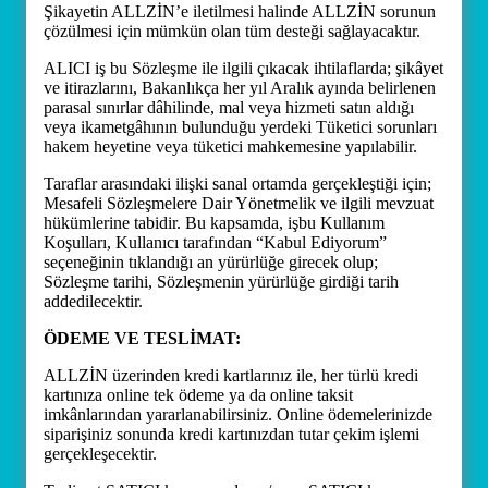
Şikayetin ALLZİN’e iletilmesi halinde ALLZİN sorunun
çözülmesi için mümkün olan tüm desteği sağlayacaktır.
ALICI iş bu Sözleşme ile ilgili çıkacak ihtilaflarda; şikâyet
ve itirazlarını, Bakanlıkça her yıl Aralık ayında belirlenen
parasal sınırlar dâhilinde, mal veya hizmeti satın aldığı
veya ikametgâhının bulunduğu yerdeki Tüketici sorunları
hakem heyetine veya tüketici mahkemesine yapılabilir.
Taraflar arasındaki ilişki sanal ortamda gerçekleştiği için;
Mesafeli Sözleşmelere Dair Yönetmelik ve ilgili mevzuat
hükümlerine tabidir. Bu kapsamda, işbu Kullanım
Koşulları, Kullanıcı tarafından “Kabul Ediyorum”
seçeneğinin tıklandığı an yürürlüğe girecek olup;
Sözleşme tarihi, Sözleşmenin yürürlüğe girdiği tarih
addedilecektir.
ÖDEME VE TESLİMAT:
ALLZİN üzerinden kredi kartlarınız ile, her türlü kredi
kartınıza online tek ödeme ya da online taksit
imkânlarından yararlanabilirsiniz. Online ödemelerinizde
siparişiniz sonunda kredi kartınızdan tutar çekim işlemi
gerçekleşecektir.