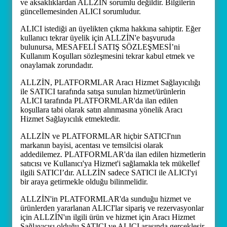
ve aksaklıklardan ALLZİN sorumlu değildir. Bilgilerin
güncellemesinden ALICI sorumludur.
ALICI istediği an üyelikten çıkma hakkına sahiptir. Eğer
kullanıcı tekrar üyelik için ALLZİN'e başvuruda
bulunursa, MESAFELİ SATIŞ SÖZLEŞMESİ’ni
Kullanım Koşulları sözleşmesini tekrar kabul etmek ve
onaylamak zorundadır.
ALLZİN, PLATFORMLAR Aracı Hizmet Sağlayıcılığı
ile SATICI tarafında satışa sunulan hizmet/ürünlerin
ALICI tarafında PLATFORMLAR'da ilan edilen
koşullara tabi olarak satın alınmasına yönelik Aracı
Hizmet Sağlayıcılık etmektedir.
ALLZİN ve PLATFORMLAR hiçbir SATICI'nın
markanın bayisi, acentası ve temsilcisi olarak
addedilemez. PLATFORMLAR'da ilan edilen hizmetlerin
satıcısı ve Kullanıcı'ya Hizmet'i sağlamakla tek mükellef
ilgili SATICI’dır. ALLZİN sadece SATICI ile ALICI'yi
bir araya getirmekle olduğu bilinmelidir.
ALLZİN'in PLATFORMLAR'da sunduğu hizmet ve
ürünlerden yararlanan ALICI'lar sipariş ve rezervasyonlar
için ALLZİN'ın ilgili ürün ve hizmet için Aracı Hizmet
Sağlayıcısı olduğu SATICI ve ALICI arasında gerçekleşir.