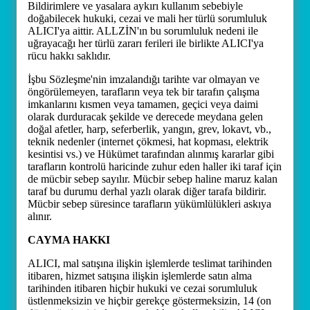
Bildirimlere ve yasalara aykırı kullanım sebebiyle
doğabilecek hukuki, cezai ve mali her türlü sorumluluk
ALICI'ya aittir. ALLZİN'ın bu sorumluluk nedeni ile
uğrayacağı her türlü zararı ferileri ile birlikte ALICI'ya
rücu hakkı saklıdır.
İşbu Sözleşme'nin imzalandığı tarihte var olmayan ve
öngörülemeyen, tarafların veya tek bir tarafın çalışma
imkanlarını kısmen veya tamamen, geçici veya daimi
olarak durduracak şekilde ve derecede meydana gelen
doğal afetler, harp, seferberlik, yangın, grev, lokavt, vb.,
teknik nedenler (internet çökmesi, hat kopması, elektrik
kesintisi vs.) ve Hükümet tarafından alınmış kararlar gibi
tarafların kontrolü haricinde zuhur eden haller iki taraf için
de mücbir sebep sayılır. Mücbir sebep haline maruz kalan
taraf bu durumu derhal yazlı olarak diğer tarafa bildirir.
Mücbir sebep süresince tarafların yükümlülükleri askıya
alınır.
CAYMA HAKKI
ALICI, mal satışına ilişkin işlemlerde teslimat tarihinden
itibaren, hizmet satışına ilişkin işlemlerde satın alma
tarihinden itibaren hiçbir hukuki ve cezai sorumluluk
üstlenmeksizin ve hiçbir gerekçe göstermeksizin, 14 (on