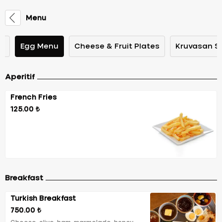
Menu
st
Egg Menu
Cheese & Fruit Plates
Kruvasan 
Aperitif
French Fries
125.00 ₺
Breakfast
Turkish Breakfast
750.00 ₺