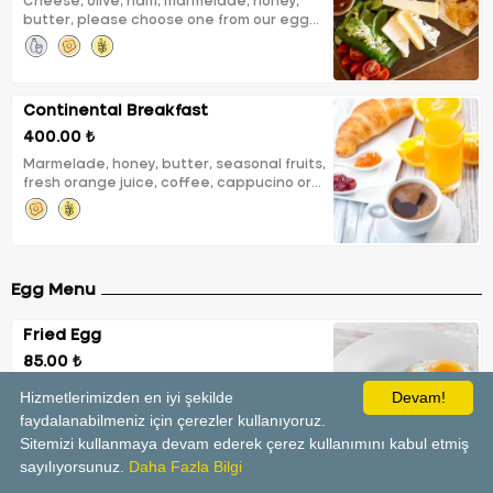
Cheese, olive, ham, marmelade, honey,
butter, please choose one from our egg
menu, seasonal fruits, fresh orange juice,
coffee, cappucino or tea, bakery basket
Continental Breakfast
400.00 ₺
Marmelade, honey, butter, seasonal fruits,
fresh orange juice, coffee, cappucino or
tea, bakery basket
Egg Menu
Fried Egg
85.00 ₺
Hizmetlerimizden en iyi şekilde
Devam!
faydalanabilmeniz için çerezler kullanıyoruz.
Sitemizi kullanmaya devam ederek çerez kullanımını kabul etmiş
sayılıyorsunuz.
Daha Fazla Bilgi