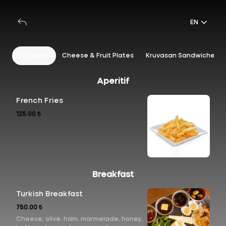
EN
st
Egg Menu
Cheese & Fruit Plates
Kruvasan Sandwiches
Aperitif
French Fries
125.00 ₺
Breakfast
Turkish Breakfast
750.00 ₺
Cheese, olive, ham, marmelade, honey,