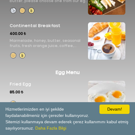
butter, please choose one from our egg
menu, seasonal fruits, fresh orange
juice, coffee, cappucino or tea, bakery
basket
Continental Breakfast
400.00 ₺
Marmelade, honey, butter, seasonal
fruits, fresh orange juice, coffee,
cappucino or tea, bakery basket
Egg Menu
Fried Egg
85.00 ₺
Hizmetlerimizden en iyi şekilde
Devam!
faydalanabilmeniz için çerezler kullanıyoruz.
Sitemizi kullanmaya devam ederek çerez kullanımını kabul etmiş
Plain Omelette
sayılıyorsunuz.
Daha Fazla Bilgi
100.00 ₺