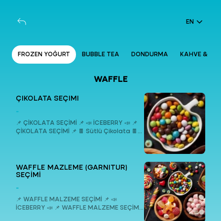
EN
İA
FROZEN YOĞURT
BUBBLE TEA
DONDURMA
KAHVE & SIC
WAFFLE
ÇİKOLATA SEÇİMİ
-
📌 ÇİKOLATA SEÇİMİ 📌 📣 İCEBERRY 📣 📌
ÇİKOLATA SEÇİMİ 📌 🍫 Sütlü Çikolata 🍫
Beyaz Çikolata 🍫 Bitter Çikolata 🍫 Çilek
Çikolata 🍫 Karamel Çikolata 🍫
Frambuaz Çikolata 🍫 Bubble Gum
Çikolata 🍫 Antep Fıstık Çikolata
WAFFLE MAZLEME (GARNİTÜR)
SEÇİMİ
-
📌 WAFFLE MALZEME SEÇİMİ 📌 📣
İCEBERRY 📣 📌 WAFFLE MALZEME SEÇİMİ
📌 1️⃣ Damla Çikolata 2️⃣ Pirinç Patlağı 3️⃣