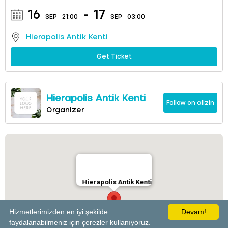
16
-
17
SEP
21:00
SEP
03:00
Hierapolis Antik Kenti
Get Ticket
Hierapolis Antik Kenti
Follow on allzin
Organizer
Hierapolis Antik Kenti
Hizmetlerimizden en iyi şekilde
Devam!
faydalanabilmeniz için çerezler kullanıyoruz.