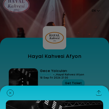
EN
Hayal Kahvesi Afyon
Gece Yolcuları
-
Concert
Hayal Kahvesi Afyon
18 Sep Fri 2026 21:00
Get Ticket