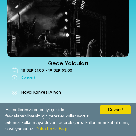
Yung Ouzo
-
Concert
Hayal Kahvesi Afyon
24 Oct Sat 2026 21:00
Get Ticket
Gece Yolcuları
18
SEP
21:00
-
19
SEP
03:00
Concert
Hayal Kahvesi Afyon
Hizmetlerimizden en iyi şekilde
Devam!
faydalanabilmeniz için çerezler kullanıyoruz.
Get Ticket
Sitemizi kullanmaya devam ederek çerez kullanımını kabul etmiş
sayılıyorsunuz.
Daha Fazla Bilgi