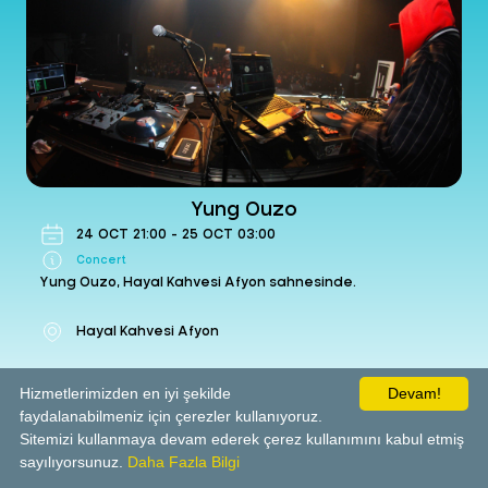
Yung Ouzo
-
Concert
Hayal Kahvesi Afyon
24 Oct Sat 2026 21:00
Get Ticket
Yung Ouzo
24
OCT
21:00
-
25
OCT
03:00
Concert
Yung Ouzo, Hayal Kahvesi Afyon sahnesinde.
Hayal Kahvesi Afyon
Hizmetlerimizden en iyi şekilde
Devam!
faydalanabilmeniz için çerezler kullanıyoruz.
Get Ticket
Sitemizi kullanmaya devam ederek çerez kullanımını kabul etmiş
sayılıyorsunuz.
Daha Fazla Bilgi