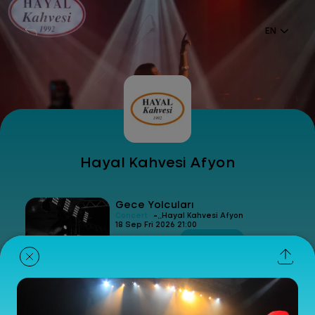
EN
Hayal Kahvesi Afyon
Gece Yolcuları
-
Concert
Hayal Kahvesi Afyon
18 Sep Fri 2026 21:00
Get Ticket