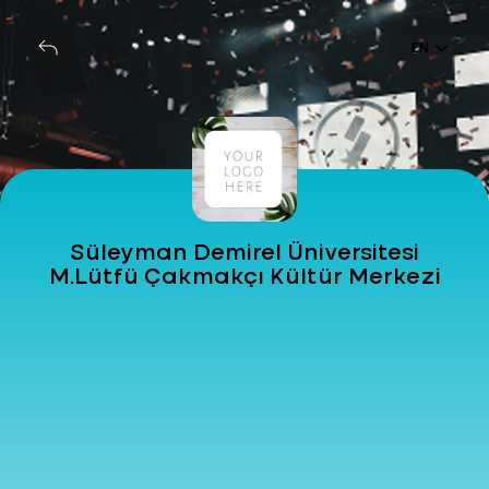
EN
Süleyman Demirel Üniversitesi
M.Lütfü Çakmakçı Kültür Merkezi