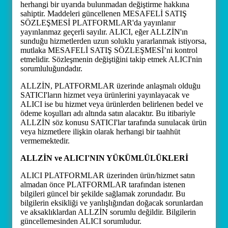
herhangi bir uyarıda bulunmadan değiştirme hakkına
sahiptir. Maddeleri güncellenen MESAFELİ SATIŞ
SÖZLEŞMESİ PLATFORMLAR'da yayınlanır
yayınlanmaz geçerli sayılır. ALICI, eğer ALLZİN'ın
sunduğu hizmetlerden uzun soluklu yararlanmak istiyorsa,
mutlaka MESAFELİ SATIŞ SÖZLEŞMESİ’ni kontrol
etmelidir. Sözleşmenin değiştiğini takip etmek ALICI'nin
sorumluluğundadır.
ALLZİN, PLATFORMLAR üzerinde anlaşmalı olduğu
SATICI'ların hizmet veya ürünlerini yayınlayacak ve
ALICI ise bu hizmet veya ürünlerden belirlenen bedel ve
ödeme koşulları adı altında satın alacaktır. Bu itibariyle
ALLZİN söz konusu SATICI'lar tarafında sunulacak ürün
veya hizmetlere ilişkin olarak herhangi bir taahhüt
vermemektedir.
ALLZİN ve ALICI'NIN YÜKÜMLÜLÜKLERİ
ALICI PLATFORMLAR üzerinden ürün/hizmet satın
almadan önce PLATFORMLAR tarafından istenen
bilgileri güncel bir şekilde sağlamak zorundadır. Bu
bilgilerin eksikliği ve yanlışlığından doğacak sorunlardan
ve aksaklıklardan ALLZİN sorumlu değildir. Bilgilerin
güncellemesinden ALICI sorumludur.