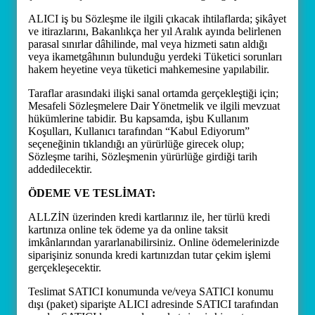
ALICI iş bu Sözleşme ile ilgili çıkacak ihtilaflarda; şikâyet
ve itirazlarını, Bakanlıkça her yıl Aralık ayında belirlenen
parasal sınırlar dâhilinde, mal veya hizmeti satın aldığı
veya ikametgâhının bulunduğu yerdeki Tüketici sorunları
hakem heyetine veya tüketici mahkemesine yapılabilir.
Taraflar arasındaki ilişki sanal ortamda gerçekleştiği için;
Mesafeli Sözleşmelere Dair Yönetmelik ve ilgili mevzuat
hükümlerine tabidir. Bu kapsamda, işbu Kullanım
Koşulları, Kullanıcı tarafından “Kabul Ediyorum”
seçeneğinin tıklandığı an yürürlüğe girecek olup;
Sözleşme tarihi, Sözleşmenin yürürlüğe girdiği tarih
addedilecektir.
ÖDEME VE TESLİMAT:
ALLZİN üzerinden kredi kartlarınız ile, her türlü kredi
kartınıza online tek ödeme ya da online taksit
imkânlarından yararlanabilirsiniz. Online ödemelerinizde
siparişiniz sonunda kredi kartınızdan tutar çekim işlemi
gerçekleşecektir.
Teslimat SATICI konumunda ve/veya SATICI konumu
dışı (paket) siparişte ALICI adresinde SATICI tarafından