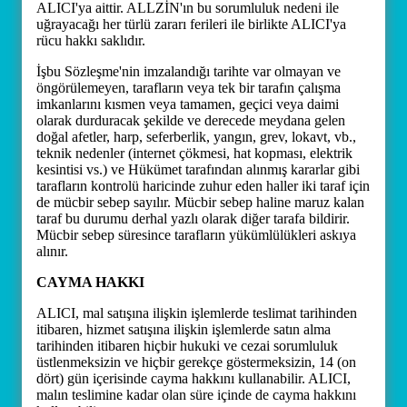
ALICI'ya aittir. ALLZİN'ın bu sorumluluk nedeni ile
uğrayacağı her türlü zararı ferileri ile birlikte ALICI'ya
rücu hakkı saklıdır.
İşbu Sözleşme'nin imzalandığı tarihte var olmayan ve
öngörülemeyen, tarafların veya tek bir tarafın çalışma
imkanlarını kısmen veya tamamen, geçici veya daimi
olarak durduracak şekilde ve derecede meydana gelen
doğal afetler, harp, seferberlik, yangın, grev, lokavt, vb.,
teknik nedenler (internet çökmesi, hat kopması, elektrik
kesintisi vs.) ve Hükümet tarafından alınmış kararlar gibi
tarafların kontrolü haricinde zuhur eden haller iki taraf için
de mücbir sebep sayılır. Mücbir sebep haline maruz kalan
taraf bu durumu derhal yazlı olarak diğer tarafa bildirir.
Mücbir sebep süresince tarafların yükümlülükleri askıya
alınır.
CAYMA HAKKI
ALICI, mal satışına ilişkin işlemlerde teslimat tarihinden
itibaren, hizmet satışına ilişkin işlemlerde satın alma
tarihinden itibaren hiçbir hukuki ve cezai sorumluluk
üstlenmeksizin ve hiçbir gerekçe göstermeksizin, 14 (on
dört) gün içerisinde cayma hakkını kullanabilir. ALICI,
malın teslimine kadar olan süre içinde de cayma hakkını