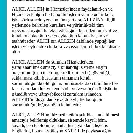
ALICI, ALLZİN’in Hizmetler'inden faydalanırken ve
Hizmetler'le ilgili herhangi bir işlemi yerine getirirken,
işbu sözleşmede yer alan tüm şartlara, ALLZİN’ın ilgili
yerlerinde belirtilen kurallara ve yürürlükteki tüm
mevzuata uygun hareket edeceğini, belirtilen tüm şart ve
kuralları anladığını ve onayladığını kabul, beyan ve
taahhüt eder. ALICI’nın ALLZİN dahilinde yaptığı her
işlem ve eylemdeki hukuki ve cezai sorumluluk kendisine
aittir.
ALICI, ALLZİN’da sunulan Hizmetler'den
yararlanabilmek amacıyla kullandığı sisteme erişim
araçlarının (Cep telefonu, kredi kartı, v.b.) güvenliği,
saklanması gibi hususların tamamen kendi
sorumluluğunda olduğunu, bu hususlardaki tüm ihmal ve
kusurlarından dolayı kendisinin ve/veya üçüncü kişilerin
uğradığı veya uğrayabileceği zararlara istinaden,
ALLZİN’ın doğrudan veya dolaylı, herhangi bir
sorumluluğu doğmadığını kabul eder.
ALICI, ALLZİN’ın, hizmetin etkin şekilde sunulabilmesi
amacıyla belirlemiş oldukları, sistemde kayıtlı isim,
soyadı, cep telefonu, e-mail adresi, yapılan alışveriş
bilgilerini, hizmeti sağlayan SATICI ile paylaşacağını