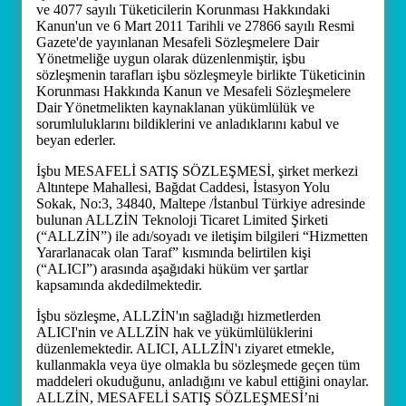
ve 4077 sayılı Tüketicilerin Korunması Hakkındaki
Kanun'un ve 6 Mart 2011 Tarihli ve 27866 sayılı Resmi
Gazete'de yayınlanan Mesafeli Sözleşmelere Dair
Yönetmeliğe uygun olarak düzenlenmiştir, işbu
sözleşmenin tarafları işbu sözleşmeyle birlikte Tüketicinin
Korunması Hakkında Kanun ve Mesafeli Sözleşmelere
Dair Yönetmelikten kaynaklanan yükümlülük ve
sorumluluklarını bildiklerini ve anladıklarını kabul ve
beyan ederler.
İşbu MESAFELİ SATIŞ SÖZLEŞMESİ, şirket merkezi
Altıntepe Mahallesi, Bağdat Caddesi, İstasyon Yolu
Sokak, No:3, 34840, Maltepe /İstanbul Türkiye adresinde
bulunan ALLZİN Teknoloji Ticaret Limited Şirketi
(“ALLZİN”) ile adı/soyadı ve iletişim bilgileri “Hizmetten
Yararlanacak olan Taraf” kısmında belirtilen kişi
(“ALICI”) arasında aşağıdaki hüküm ver şartlar
kapsamında akdedilmektedir.
İşbu sözleşme, ALLZİN'ın sağladığı hizmetlerden
ALICI'nin ve ALLZİN hak ve yükümlülüklerini
düzenlemektedir. ALICI, ALLZİN'ı ziyaret etmekle,
kullanmakla veya üye olmakla bu sözleşmede geçen tüm
maddeleri okuduğunu, anladığını ve kabul ettiğini onaylar.
ALLZİN, MESAFELİ SATIŞ SÖZLEŞMESİ’ni