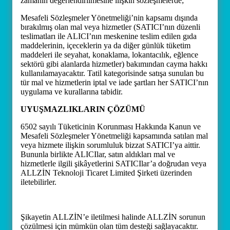
zamanın değerlendirilmesine ilişkin sözleşmelerde;
Mesafeli Sözleşmeler Yönetmeliği’nin kapsamı dışında
bırakılmış olan mal veya hizmetler (SATICI’nın düzenli
teslimatları ile ALICI’nın meskenine teslim edilen gıda
maddelerinin, içeceklerin ya da diğer günlük tüketim
maddeleri ile seyahat, konaklama, lokantacılık, eğlence
sektörü gibi alanlarda hizmetler) bakımından cayma hakkı
kullanılamayacaktır. Tatil kategorisinde satışa sunulan bu
tür mal ve hizmetlerin iptal ve iade şartları her SATICI’nın
uygulama ve kurallarına tabidir.
UYUŞMAZLIKLARIN ÇÖZÜMÜ
6502 sayılı Tüketicinin Korunması Hakkında Kanun ve
Mesafeli Sözleşmeler Yönetmeliği kapsamında satılan mal
veya hizmete ilişkin sorumluluk bizzat SATICI’ya aittir.
Bununla birlikte ALICIlar, satın aldıkları mal ve
hizmetlerle ilgili şikâyetlerini SATICIlar’a doğrudan veya
ALLZİN Teknoloji Ticaret Limited Şirketi üzerinden
iletebilirler.
Şikayetin ALLZİN’e iletilmesi halinde ALLZİN sorunun
çözülmesi için mümkün olan tüm desteği sağlayacaktır.