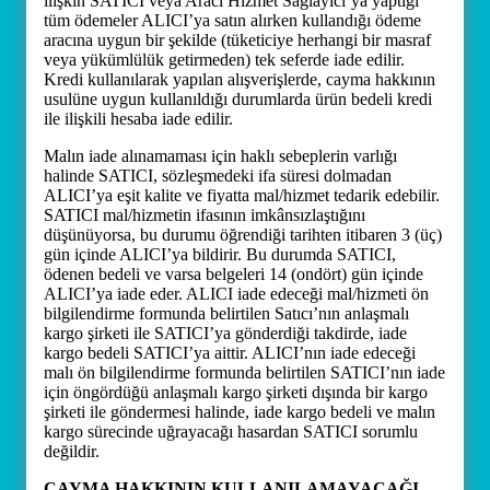
ilişkin SATICI veya Aracı Hizmet Sağlayıcı’ya yaptığı
tüm ödemeler ALICI’ya satın alırken kullandığı ödeme
aracına uygun bir şekilde (tüketiciye herhangi bir masraf
veya yükümlülük getirmeden) tek seferde iade edilir.
Kredi kullanılarak yapılan alışverişlerde, cayma hakkının
usulüne uygun kullanıldığı durumlarda ürün bedeli kredi
ile ilişkili hesaba iade edilir.
Malın iade alınamaması için haklı sebeplerin varlığı
halinde SATICI, sözleşmedeki ifa süresi dolmadan
ALICI’ya eşit kalite ve fiyatta mal/hizmet tedarik edebilir.
SATICI mal/hizmetin ifasının imkânsızlaştığını
düşünüyorsa, bu durumu öğrendiği tarihten itibaren 3 (üç)
gün içinde ALICI’ya bildirir. Bu durumda SATICI,
ödenen bedeli ve varsa belgeleri 14 (ondört) gün içinde
ALICI’ya iade eder. ALICI iade edeceği mal/hizmeti ön
bilgilendirme formunda belirtilen Satıcı’nın anlaşmalı
kargo şirketi ile SATICI’ya gönderdiği takdirde, iade
kargo bedeli SATICI’ya aittir. ALICI’nın iade edeceği
malı ön bilgilendirme formunda belirtilen SATICI’nın iade
için öngördüğü anlaşmalı kargo şirketi dışında bir kargo
şirketi ile göndermesi halinde, iade kargo bedeli ve malın
kargo sürecinde uğrayacağı hasardan SATICI sorumlu
değildir.
CAYMA HAKKININ KULLANILAMAYACAĞI