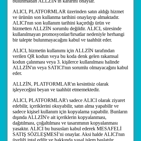
bulunmadan ALLZİN'in kararını onaylar.
ALICI, PLATFORMLAR üzerinden satın aldığı hizmet
ve ürünün son kullanma tarihini onaylayıp almaktadır.
ALICI'nın son kullanım tarihini kaçırdığı ürün ve
hizmetten ALLZİN sorumlu değildir. ALICI, süresinde
kullanılmayan promosyonlar/fırsatlar nedeniyle herhangi
bir talepte bulunmayacağını kabul ve taahhüt eder.
ALICI, hizmetin kullanımı için ALLZİN tarafından
verilen QR kodun veya bu koda denk gelen rakamsal
kodun çalınması veya 3. kişilerce kullanılması halinde
ALLZİN'ın veya SATICI'nın sorumlu olmayacağını kabul
eder.
ALLZİN, PLATFORMLAR'ın kesintisiz olarak
işleyeceğini beyan ve taahhüt etmemektedir.
ALICI, PLATFORMLAR'ı sadece ALICI olarak ziyaret
edebilir, içeriklerini okuyabilir, satın alma yapabilir ve
sadece kişisel kullanım için kopyalama yapabilir. Bunların
dışında ALLZİN'e ait içeriklerin kopyalanması,
dağıtılması, çoğaltılması ve tasarımının kopyalanması
yasaktır. ALICI bu hususları kabul ederek MESAFELİ
SATIŞ SÖZLEŞMESİ’ni onaylar. Aksi halde ALICI'nın
üyeliği iptal edilir ve hakkında yasal işlem başlatılır.