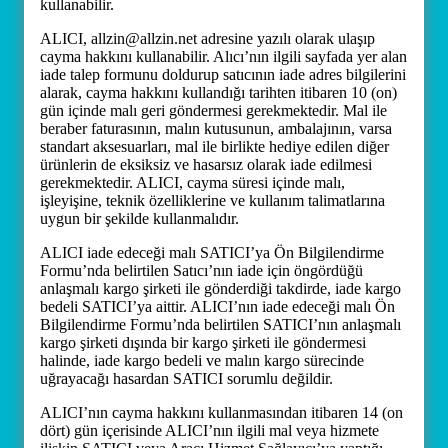
kullanabilir.
ALICI, allzin@allzin.net adresine yazılı olarak ulaşıp
cayma hakkını kullanabilir. Alıcı’nın ilgili sayfada yer alan
iade talep formunu doldurup satıcının iade adres bilgilerini
alarak, cayma hakkını kullandığı tarihten itibaren 10 (on)
gün içinde malı geri göndermesi gerekmektedir. Mal ile
beraber faturasının, malın kutusunun, ambalajının, varsa
standart aksesuarları, mal ile birlikte hediye edilen diğer
ürünlerin de eksiksiz ve hasarsız olarak iade edilmesi
gerekmektedir. ALICI, cayma süresi içinde malı,
işleyişine, teknik özelliklerine ve kullanım talimatlarına
uygun bir şekilde kullanmalıdır.
ALICI iade edeceği malı SATICI’ya Ön Bilgilendirme
Formu’nda belirtilen Satıcı’nın iade için öngördüğü
anlaşmalı kargo şirketi ile gönderdiği takdirde, iade kargo
bedeli SATICI’ya aittir. ALICI’nın iade edeceği malı Ön
Bilgilendirme Formu’nda belirtilen SATICI’nın anlaşmalı
kargo şirketi dışında bir kargo şirketi ile göndermesi
halinde, iade kargo bedeli ve malın kargo sürecinde
uğrayacağı hasardan SATICI sorumlu değildir.
ALICI’nın cayma hakkını kullanmasından itibaren 14 (on
dört) gün içerisinde ALICI’nın ilgili mal veya hizmete