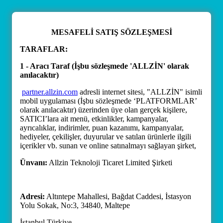
MESAFELİ SATIŞ SÖZLEŞMESİ
TARAFLAR:
1 - Aracı Taraf (İşbu sözleşmede 'ALLZİN' olarak
anılacaktır)
partner.allzin.com
adresli internet sitesi, "ALLZİN" isimli
mobil uygulaması (İşbu sözleşmede ‘PLATFORMLAR’
olarak anılacaktır) üzerinden üye olan gerçek kişilere,
SATICI’lara ait menü, etkinlikler, kampanyalar,
ayrıcalıklar, indirimler, puan kazanımı, kampanyalar,
hediyeler, çekilişler, duyurular ve satılan ürünlerle ilgili
içerikler vb. sunan ve online satınalmayı sağlayan şirket,
Ünvanı:
Allzin Teknoloji Ticaret Limited Şirketi
Adresi:
Altıntepe Mahallesi, Bağdat Caddesi, İstasyon
Yolu Sokak, No:3, 34840, Maltepe
İstanbul Türkiye