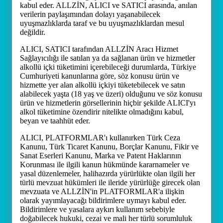
kabul eder. ALLZİN, ALICI ve SATICI arasında, anılan
verilerin paylaşımından dolayı yaşanabilecek
uyuşmazlıklarda taraf ve bu uyuşmazlıklardan mesul
değildir.
ALICI, SATICI tarafından ALLZİN Aracı Hizmet
Sağlayıcılığı ile satılan ya da sağlanan ürün ve hizmetler
alkollü içki tüketimini içerebileceği durumlarda, Türkiye
Cumhuriyeti kanunlarına göre, söz konusu ürün ve
hizmette yer alan alkollü içkiyi tüketebilecek ve satın
alabilecek yaşta (18 yaş ve üzeri) olduğunu ve söz konusu
ürün ve hizmetlerin görsellerinin hiçbir şekilde ALICI'yı
alkol tüketimine özendirir nitelikte olmadığını kabul,
beyan ve taahhüt eder.
ALICI, PLATFORMLAR'ı kullanırken Türk Ceza
Kanunu, Türk Ticaret Kanunu, Borçlar Kanunu, Fikir ve
Sanat Eserleri Kanunu, Marka ve Patent Haklarının
Korunması ile ilgili kanun hükmünde kararnameler ve
yasal düzenlemeler, halihazırda yürürlükte olan ilgili her
türlü mevzuat hükümleri ile ileride yürürlüğe girecek olan
mevzuata ve ALLZİN'in PLATFORMLAR'a ilişkin
olarak yayımlayacağı bildirimlere uymayı kabul eder.
Bildirimlere ve yasalara aykırı kullanım sebebiyle
doğabilecek hukuki, cezai ve mali her türlü sorumluluk