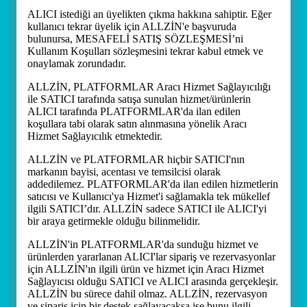
ALICI istediği an üyelikten çıkma hakkına sahiptir. Eğer
kullanıcı tekrar üyelik için ALLZİN'e başvuruda
bulunursa, MESAFELİ SATIŞ SÖZLEŞMESİ’ni
Kullanım Koşulları sözleşmesini tekrar kabul etmek ve
onaylamak zorundadır.
ALLZİN, PLATFORMLAR Aracı Hizmet Sağlayıcılığı
ile SATICI tarafında satışa sunulan hizmet/ürünlerin
ALICI tarafında PLATFORMLAR'da ilan edilen
koşullara tabi olarak satın alınmasına yönelik Aracı
Hizmet Sağlayıcılık etmektedir.
ALLZİN ve PLATFORMLAR hiçbir SATICI'nın
markanın bayisi, acentası ve temsilcisi olarak
addedilemez. PLATFORMLAR'da ilan edilen hizmetlerin
satıcısı ve Kullanıcı'ya Hizmet'i sağlamakla tek mükellef
ilgili SATICI’dır. ALLZİN sadece SATICI ile ALICI'yi
bir araya getirmekle olduğu bilinmelidir.
ALLZİN'in PLATFORMLAR'da sunduğu hizmet ve
ürünlerden yararlanan ALICI'lar sipariş ve rezervasyonlar
için ALLZİN'ın ilgili ürün ve hizmet için Aracı Hizmet
Sağlayıcısı olduğu SATICI ve ALICI arasında gerçekleşir.
ALLZİN bu sürece dahil olmaz. ALLZİN, rezervasyon
ve sipariş için bir destek sağlayacaksa ise bunu ilgili