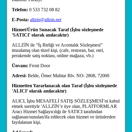
Telefon:
0 533 732 08 82
E-Posta:
allzin@allzin.net
Hizmet/Ürün Sunacak Taraf (İşbu sözleşmede
'SATICI' olarak anılacaktır)
ALLZİN ile “İş Birliği ve Acentalık Sözleşmesi”
imzalamış olan tüzel kişi, (cafe, restoran, bar, otel,
perakende satış noktası, online mağaza, vb.)
Ünvanı:
Front Door
Adresi:
Belde, Ömer Muhtar Blv. NO: 2808, 72000
Hizmetten Yararlanacak olan Taraf (İşbu sözleşmede
'ALICI' olarak anılacaktır)
ALICI, İşbu MESAFELİ SATIŞ SÖZLEŞMESİ’ni kabul
etmek suretiyle 'ALLZİN’e üye olan, PLATFORMLAR
Aracı Hizmet Sağlayıcılığı ile SATICI tarafından
sağlanan/sunulan/ifa edilecek olan hizmet ve ürünlerden
faydalanan kişi,