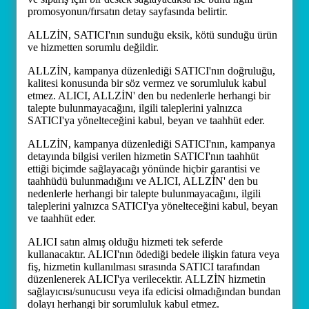
promosyonun/fırsatın detay sayfasında belirtir.
ALLZİN, SATICI'nın sunduğu eksik, kötü sunduğu ürün
ve hizmetten sorumlu değildir.
ALLZİN, kampanya düzenlediği SATICI'nın doğruluğu,
kalitesi konusunda bir söz vermez ve sorumluluk kabul
etmez. ALICI, ALLZİN' den bu nedenlerle herhangi bir
talepte bulunmayacağını, ilgili taleplerini yalnızca
SATICI'ya yönelteceğini kabul, beyan ve taahhüt eder.
ALLZİN, kampanya düzenlediği SATICI'nın, kampanya
detayında bilgisi verilen hizmetin SATICI'nın taahhüt
ettiği biçimde sağlayacağı yönünde hiçbir garantisi ve
taahhüdü bulunmadığını ve ALICI, ALLZİN' den bu
nedenlerle herhangi bir talepte bulunmayacağını, ilgili
taleplerini yalnızca SATICI'ya yönelteceğini kabul, beyan
ve taahhüt eder.
ALICI satın almış olduğu hizmeti tek seferde
kullanacaktır. ALICI'nın ödediği bedele ilişkin fatura veya
fiş, hizmetin kullanılması sırasında SATICI tarafından
düzenlenerek ALICI'ya verilecektir. ALLZİN hizmetin
sağlayıcısı/sunucusu veya ifa edicisi olmadığından bundan
dolayı herhangi bir sorumluluk kabul etmez.