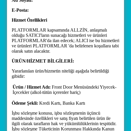
Ad Soyad:
E-Posta:
Hizmet Özellikleri
PLATFORMLAR kapsamında ALLZİN, anlaşmalı
olduğu SATICI'ların sunacağı hizmetleri ve ürünleri
PLATFORMLAR'da ilan edecek; ALICI ise bu hizmetleri
ve ürünleri PLATFORMLAR 'da belirlenen koşullara tabi
olarak satın alacaktır.
ÜRÜN/HİZMET BİLGİLERİ:
Yararlanılan ürün/hizmetin niteliği aşağıda belirtildiği
gibidir:
Ürün / Hizmet Adı:
Front Door Menüsündeki Yiyecek-
İçecekler (alkol-tütün içerenler hariç)
Ödeme Şekli:
Kredi Kartı, Banka Kartı
İşbu sözleşme konusu, işbu sözleşmenin üçüncü
maddesinde özellikleri ve satış fiyatı belirtilen ürün ile
ilgili olarak tarafların hak ve yükümlülüklerinin tespitidir.
İşbu sözleşme Tüketicinin Korunması Hakkında Kanun