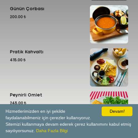
Günün Çorbası
200.00 ₺
Pratik Kahvaltı
415.00 ₺
Peynirli Omlet
245.00 ₺
Hizmetlerimizden en iyi şekilde
Devam!
faydalanabilmeniz için çerezler kullanıyoruz.
Sitemizi kullanmaya devam ederek çerez kullanımını kabul etmiş
sayılıyorsunuz.
Daha Fazla Bilgi