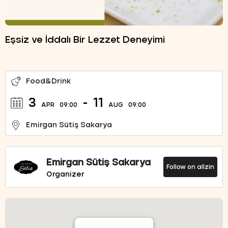
Eşsiz ve İddalı Bir Lezzet Deneyimi
Food&Drink
3
-
11
APR
09:00
AUG
09:00
Emirgan Sütiş Sakarya
Emirgan Sütiş Sakarya
Follow on allzin
Organizer