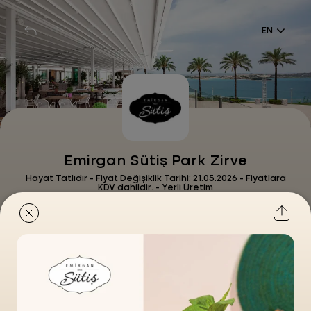
EN
Emirgan Sütiş Park Zirve
Hayat Tatlıdır - Fiyat Değişiklik Tarihi: 21.05.2026 - Fiyatlara
KDV dahildir. - Yerli Üretim
Yaza Tropikal Bir Dokunuş
Food&Drink
- Emirgan Sütiş Park Zirve
Now