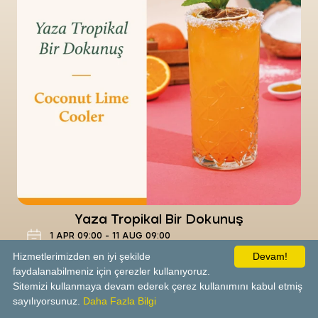
Çıtır, Akışkan ve Serin Bir Tat
Food&Drink
- Emirgan Sütiş Park Zirve
Now
Renkli ve Dengeli Bir Uyum
Food&Drink
- Emirgan Sütiş Park Zirve
Now
Yaza Tropikal Bir Dokunuş
1
APR
09:00
-
11
AUG
09:00
Food&Drink
Hizmetlerimizden en iyi şekilde
Devam!
faydalanabilmeniz için çerezler kullanıyoruz.
Sitemizi kullanmaya devam ederek çerez kullanımını kabul etmiş
Emirgan Sütiş Park Zirve
sayılıyorsunuz.
Daha Fazla Bilgi