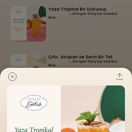
Yaza Tropikal Bir Dokunuş
-
Food&Drink
Emirgan Sütiş Kıyı İstanbul
Now
Çıtır, Akışkan ve Serin Bir Tat
-
Food&Drink
Emirgan Sütiş Kıyı İstanbul
Now
Eşsiz ve İddalı Bir Lezzet Deneyimi
-
Food&Drink
Emirgan Sütiş Kıyı İstanbul
Now