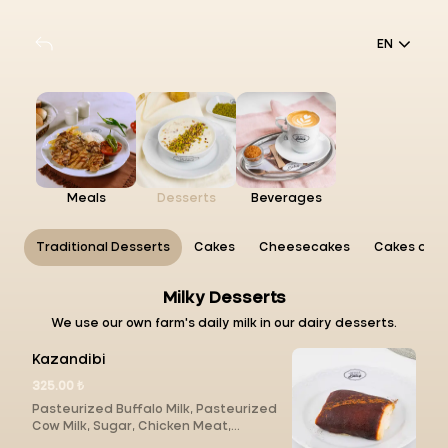
EN
Meals
Desserts
Beverages
ts
Traditional Desserts
Cakes
Cheesecakes
Cakes and 
Milky Desserts
We use our own farm's daily milk in our dairy desserts.
Kazandibi
325.00 ₺
Pasteurized Buffalo Milk, Pasteurized
Cow Milk, Sugar, Chicken Meat,
Cuttlefish (Rice), Salt (165 gr.)