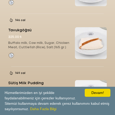
146 cal
Tavukgöğsü
325.00 ₺
Buffalo milk, Cow milk, Sugar, Chicken
Meat, Cuttlefish (Rice), Salt (165 gr.)
149 cal
Sütiş Milk Pudding
325.00 ₺
Hizmetlerimizden en iyi şekilde
Devam!
(Pasteurized Buffalo milk, Pasteurized
faydalanabilmeniz için çerezler kullanıyoruz.
Cow milk, Sugar, Cuttlefish (Rice), Salt
Sitemizi kullanmaya devam ederek çerez kullanımını kabul etmiş
(165 gr.)
sayılıyorsunuz.
Daha Fazla Bilgi