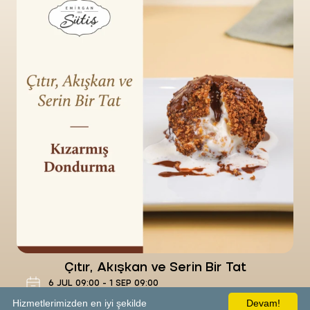
Çıtır, Akışkan ve Serin Bir Tat
-
Food&Drink
Emirgan Sütiş Gaziantep
Now
Renkli ve Dengeli Bir Uyum
-
Food&Drink
Emirgan Sütiş Gaziantep Şehitkam
Now
Eşsiz ve İddalı Bir Lezzet Deneyimi
-
Food&Drink
Emirgan Sütiş Gaziantep Şehitkam
Çıtır, Akışkan ve Serin Bir Tat
Now
6
JUL
09:00
-
1
SEP
09:00
Food&Drink
Hizmetlerimizden en iyi şekilde
Devam!