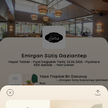
EN
Emirgan Sütiş Gaziantep
Hayat Tatlıdır - Fiyat Değişiklik Tarihi: 22.06.2026 - Fiyatlara
KDV dahildir. - Yerli Üretim
Yaza Tropikal Bir Dokunuş
-
Food&Drink
Emirgan Sütiş Gaziantep Şehitkam
Now