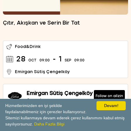
Çıtır, Akışkan ve Serin Bir Tat
Food&Drink
28
-
1
OCT
09:00
SEP
09:00
Emirgan Sütiş Çengelköy
Emirgan Sütiş Çengelköy
Follow on allzin
Organizer
Hizmetlerimizden en iyi şekilde
Devam!
faydalanabilmeniz için çerezler kullanıyoruz.
Sitemizi kullanmaya devam ederek çerez kullanımını kabul etmiş
powered by
sayılıyorsunuz.
Daha Fazla Bilgi