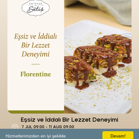
Çıtır, Akışkan ve Serin Bir Tat
-
Food&Drink
Emirgan Sütiş Vega Center
Now
Eşsiz ve İddalı Bir Lezzet Deneyimi
-
Food&Drink
Emirgan Sütiş Vega Center
Now
Renkli ve Dengeli Bir Uyum
-
Food&Drink
Emirgan Sütiş Vega Center
Eşsiz ve İddalı Bir Lezzet Deneyimi
Now
7
JUL
09:00
-
11
AUG
09:00
Food&Drink
Hizmetlerimizden en iyi şekilde
Devam!