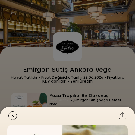
EN
Emirgan Sütiş Ankara Vega
Hayat Tatlıdır - Fiyat Değişiklik Tarihi: 22.06.2026 - Fiyatlara
KDV dahildir. - Yerli Üretim
Yaza Tropikal Bir Dokunuş
-
Food&Drink
Emirgan Sütiş Vega Center
Now