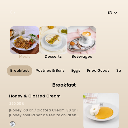
EN
Meals
Desserts
Beverages
Breakfast
Pastries & Buns
Eggs
Fried Goods
Sandw
Breakfast
Honey & Clotted Cream
320.00 ₺
(Honey: 60 gr. / Clotted Cream: 30 gr.)
(Honey should not be fed to children
under 1 year of age.)