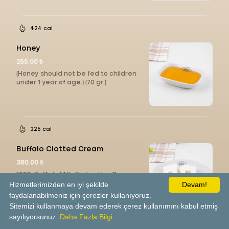
424 cal
Honey
255.00 ₺
(Honey should not be fed to children
under 1 year of age.) (70 gr.)
325 cal
Buffalo Clotted Cream
380.00 ₺
100% Buffalo Milk, Protective Gases
(E290, E941) (70 gr)
Hizmetlerimizden en iyi şekilde
Devam!
faydalanabilmeniz için çerezler kullanıyoruz.
Sitemizi kullanmaya devam ederek çerez kullanımını kabul etmiş
sayılıyorsunuz.
Daha Fazla Bilgi