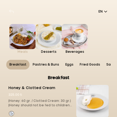
EN
Meals
Desserts
Beverages
Breakfast
Pastries & Buns
Eggs
Fried Goods
Sandw
Breakfast
Honey & Clotted Cream
325.00 ₺
(Honey: 60 gr. / Clotted Cream: 30 gr.)
(Honey should not be fed to children
under 1 year of age.)