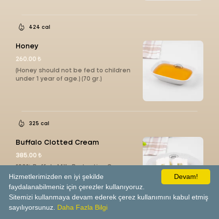
424 cal
Honey
260.00 ₺
(Honey should not be fed to children
under 1 year of age.) (70 gr.)
325 cal
Buffalo Clotted Cream
385.00 ₺
100% Buffalo Milk, Protective Gases
(E290, E941) (70 gr)
Hizmetlerimizden en iyi şekilde
Devam!
faydalanabilmeniz için çerezler kullanıyoruz.
Sitemizi kullanmaya devam ederek çerez kullanımını kabul etmiş
sayılıyorsunuz.
Daha Fazla Bilgi