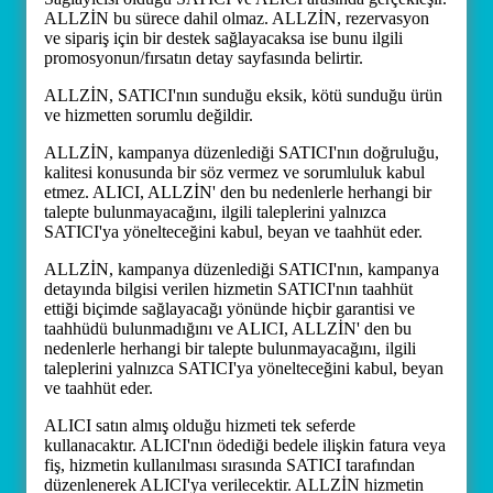
ALLZİN bu sürece dahil olmaz. ALLZİN, rezervasyon
ve sipariş için bir destek sağlayacaksa ise bunu ilgili
promosyonun/fırsatın detay sayfasında belirtir.
ALLZİN, SATICI'nın sunduğu eksik, kötü sunduğu ürün
ve hizmetten sorumlu değildir.
ALLZİN, kampanya düzenlediği SATICI'nın doğruluğu,
kalitesi konusunda bir söz vermez ve sorumluluk kabul
etmez. ALICI, ALLZİN' den bu nedenlerle herhangi bir
talepte bulunmayacağını, ilgili taleplerini yalnızca
SATICI'ya yönelteceğini kabul, beyan ve taahhüt eder.
ALLZİN, kampanya düzenlediği SATICI'nın, kampanya
detayında bilgisi verilen hizmetin SATICI'nın taahhüt
ettiği biçimde sağlayacağı yönünde hiçbir garantisi ve
taahhüdü bulunmadığını ve ALICI, ALLZİN' den bu
nedenlerle herhangi bir talepte bulunmayacağını, ilgili
taleplerini yalnızca SATICI'ya yönelteceğini kabul, beyan
ve taahhüt eder.
ALICI satın almış olduğu hizmeti tek seferde
kullanacaktır. ALICI'nın ödediği bedele ilişkin fatura veya
fiş, hizmetin kullanılması sırasında SATICI tarafından
düzenlenerek ALICI'ya verilecektir. ALLZİN hizmetin