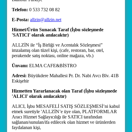
Telefon:
0 533 732 08 82
E-Posta:
allzin@allzin.net
Hizmet/Ürün Sunacak Taraf (İşbu sözleşmede
'SATICI' olarak anılacaktır)
ALLZİN ile “İş Birliği ve Acentalık Sözleşmesi”
imzalamış olan tüzel kişi, (cafe, restoran, bar, otel,
perakende satış noktası, online mağaza, vb.)
Ünvanı:
ELMA CAFE&BİSTRO
Adresi:
Büyükdere Mahallesi Pr. Dr. Nabi Avcı Blv. 41B
Eskişehir
Hizmetten Yararlanacak olan Taraf (İşbu sözleşmede
'ALICI' olarak anılacaktır)
ALICI, İşbu MESAFELİ SATIŞ SÖZLEŞMESİ’ni kabul
etmek suretiyle 'ALLZİN’e üye olan, PLATFORMLAR
Aracı Hizmet Sağlayıcılığı ile SATICI tarafından
sağlanan/sunulan/ifa edilecek olan hizmet ve ürünlerden
faydalanan kişi,