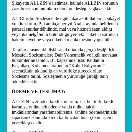
Şikayetin ALLZİN’e iletilmesi halinde ALLZİN sorunun
çözülmesi için mümkün olan tüm desteği sağlayacaktır.
ALICI iş bu Sözleşme ile ilgili çıkacak ihtilaflarda; şikâyet
ve itirazlarını, Bakanlıkça her yıl Aralık ayında belirlenen
parasal sınırlar dâhilinde, mal veya hizmeti satın aldığı
veya ikametgâhının bulunduğu yerdeki Tüketici sorunları
hakem heyetine veya tüketici mahkemesine yapılabilir.
Taraflar arasındaki ilişki sanal ortamda gerçekleştiği için;
Mesafeli Sözleşmelere Dair Yönetmelik ve ilgili mevzuat
hükümlerine tabidir. Bu kapsamda, işbu Kullanım
Koşulları, Kullanıcı tarafından “Kabul Ediyorum”
seçeneğinin tıklandığı an yürürlüğe girecek olup;
Sözleşme tarihi, Sözleşmenin yürürlüğe girdiği tarih
addedilecektir.
ÖDEME VE TESLİMAT:
ALLZİN üzerinden kredi kartlarınız ile, her türlü kredi
kartınıza online tek ödeme ya da online taksit
imkânlarından yararlanabilirsiniz. Online ödemelerinizde
siparişiniz sonunda kredi kartınızdan tutar çekim işlemi
gerçekleşecektir.