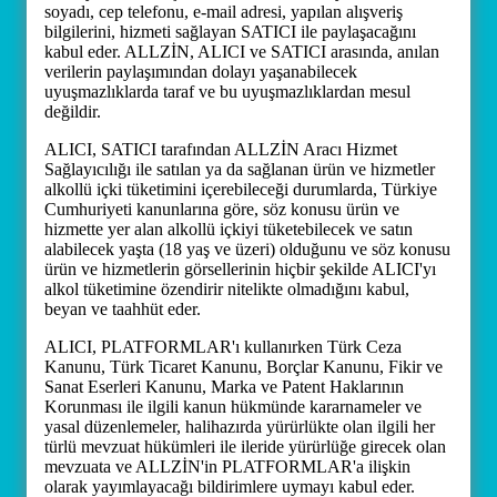
soyadı, cep telefonu, e-mail adresi, yapılan alışveriş
bilgilerini, hizmeti sağlayan SATICI ile paylaşacağını
kabul eder. ALLZİN, ALICI ve SATICI arasında, anılan
verilerin paylaşımından dolayı yaşanabilecek
uyuşmazlıklarda taraf ve bu uyuşmazlıklardan mesul
değildir.
ALICI, SATICI tarafından ALLZİN Aracı Hizmet
Sağlayıcılığı ile satılan ya da sağlanan ürün ve hizmetler
alkollü içki tüketimini içerebileceği durumlarda, Türkiye
Cumhuriyeti kanunlarına göre, söz konusu ürün ve
hizmette yer alan alkollü içkiyi tüketebilecek ve satın
alabilecek yaşta (18 yaş ve üzeri) olduğunu ve söz konusu
ürün ve hizmetlerin görsellerinin hiçbir şekilde ALICI'yı
alkol tüketimine özendirir nitelikte olmadığını kabul,
beyan ve taahhüt eder.
ALICI, PLATFORMLAR'ı kullanırken Türk Ceza
Kanunu, Türk Ticaret Kanunu, Borçlar Kanunu, Fikir ve
Sanat Eserleri Kanunu, Marka ve Patent Haklarının
Korunması ile ilgili kanun hükmünde kararnameler ve
yasal düzenlemeler, halihazırda yürürlükte olan ilgili her
türlü mevzuat hükümleri ile ileride yürürlüğe girecek olan
mevzuata ve ALLZİN'in PLATFORMLAR'a ilişkin
olarak yayımlayacağı bildirimlere uymayı kabul eder.