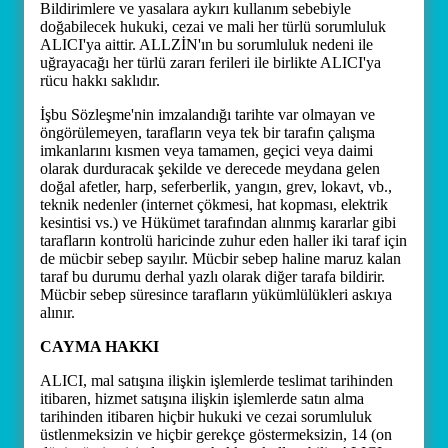
Bildirimlere ve yasalara aykırı kullanım sebebiyle
doğabilecek hukuki, cezai ve mali her türlü sorumluluk
ALICI'ya aittir. ALLZİN'ın bu sorumluluk nedeni ile
uğrayacağı her türlü zararı ferileri ile birlikte ALICI'ya
rücu hakkı saklıdır.
İşbu Sözleşme'nin imzalandığı tarihte var olmayan ve
öngörülemeyen, tarafların veya tek bir tarafın çalışma
imkanlarını kısmen veya tamamen, geçici veya daimi
olarak durduracak şekilde ve derecede meydana gelen
doğal afetler, harp, seferberlik, yangın, grev, lokavt, vb.,
teknik nedenler (internet çökmesi, hat kopması, elektrik
kesintisi vs.) ve Hükümet tarafından alınmış kararlar gibi
tarafların kontrolü haricinde zuhur eden haller iki taraf için
de mücbir sebep sayılır. Mücbir sebep haline maruz kalan
taraf bu durumu derhal yazlı olarak diğer tarafa bildirir.
Mücbir sebep süresince tarafların yükümlülükleri askıya
alınır.
CAYMA HAKKI
ALICI, mal satışına ilişkin işlemlerde teslimat tarihinden
itibaren, hizmet satışına ilişkin işlemlerde satın alma
tarihinden itibaren hiçbir hukuki ve cezai sorumluluk
üstlenmeksizin ve hiçbir gerekçe göstermeksizin, 14 (on