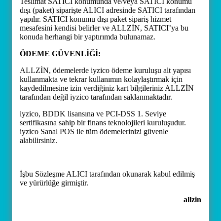
Teslimat SATICI konumunda ve/veya SATICI konumu
dışı (paket) siparişte ALICI adresinde SATICI tarafından
yapılır. SATICI konumu dışı paket sipariş hizmet
mesafesini kendisi belirler ve ALLZİN, SATICI’ya bu
konuda herhangi bir yaptırımda bulunamaz.
ÖDEME GÜVENLİĞİ:
ALLZİN, ödemelerde iyzico ödeme kuruluşu alt yapısı
kullanmakta ve tekrar kullanımın kolaylaştırmak için
kaydedilmesine izin verdiğiniz kart bilgileriniz ALLZİN
tarafından değil iyzico tarafından saklanmaktadır.
iyzico, BDDK lisansına ve PCI-DSS 1. Seviye
sertifikasına sahip bir finans teknolojileri kuruluşudur.
iyzico Sanal POS ile tüm ödemelerinizi güvenle
alabilirsiniz.
İşbu Sözleşme ALICI tarafından okunarak kabul edilmiş
ve yürürlüğe girmiştir.
allzin