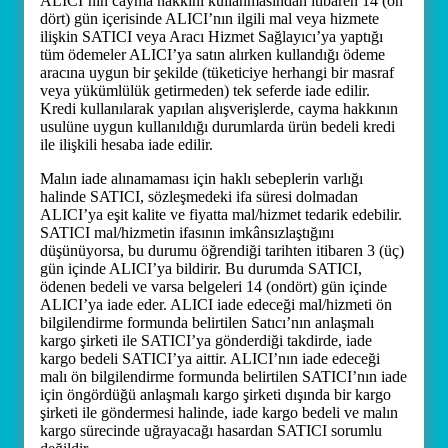
ALICI’nın cayma hakkını kullanmasından itibaren 14 (on
dört) gün içerisinde ALICI’nın ilgili mal veya hizmete
ilişkin SATICI veya Aracı Hizmet Sağlayıcı’ya yaptığı
tüm ödemeler ALICI’ya satın alırken kullandığı ödeme
aracına uygun bir şekilde (tüketiciye herhangi bir masraf
veya yükümlülük getirmeden) tek seferde iade edilir.
Kredi kullanılarak yapılan alışverişlerde, cayma hakkının
usulüne uygun kullanıldığı durumlarda ürün bedeli kredi
ile ilişkili hesaba iade edilir.
Malın iade alınamaması için haklı sebeplerin varlığı
halinde SATICI, sözleşmedeki ifa süresi dolmadan
ALICI’ya eşit kalite ve fiyatta mal/hizmet tedarik edebilir.
SATICI mal/hizmetin ifasının imkânsızlaştığını
düşünüyorsa, bu durumu öğrendiği tarihten itibaren 3 (üç)
gün içinde ALICI’ya bildirir. Bu durumda SATICI,
ödenen bedeli ve varsa belgeleri 14 (ondört) gün içinde
ALICI’ya iade eder. ALICI iade edeceği mal/hizmeti ön
bilgilendirme formunda belirtilen Satıcı’nın anlaşmalı
kargo şirketi ile SATICI’ya gönderdiği takdirde, iade
kargo bedeli SATICI’ya aittir. ALICI’nın iade edeceği
malı ön bilgilendirme formunda belirtilen SATICI’nın iade
için öngördüğü anlaşmalı kargo şirketi dışında bir kargo
şirketi ile göndermesi halinde, iade kargo bedeli ve malın
kargo sürecinde uğrayacağı hasardan SATICI sorumlu