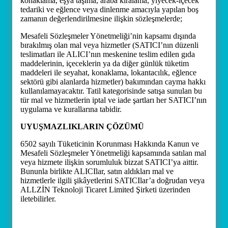
konaklama, eşya taşıma, araba kiralama, yiyecek-içecek
tedariki ve eğlence veya dinlenme amacıyla yapılan boş
zamanın değerlendirilmesine ilişkin sözleşmelerde;
Mesafeli Sözleşmeler Yönetmeliği’nin kapsamı dışında
bırakılmış olan mal veya hizmetler (SATICI’nın düzenli
teslimatları ile ALICI’nın meskenine teslim edilen gıda
maddelerinin, içeceklerin ya da diğer günlük tüketim
maddeleri ile seyahat, konaklama, lokantacılık, eğlence
sektörü gibi alanlarda hizmetler) bakımından cayma hakkı
kullanılamayacaktır. Tatil kategorisinde satışa sunulan bu
tür mal ve hizmetlerin iptal ve iade şartları her SATICI’nın
uygulama ve kurallarına tabidir.
UYUŞMAZLIKLARIN ÇÖZÜMÜ
6502 sayılı Tüketicinin Korunması Hakkında Kanun ve
Mesafeli Sözleşmeler Yönetmeliği kapsamında satılan mal
veya hizmete ilişkin sorumluluk bizzat SATICI’ya aittir.
Bununla birlikte ALICIlar, satın aldıkları mal ve
hizmetlerle ilgili şikâyetlerini SATICIlar’a doğrudan veya
ALLZİN Teknoloji Ticaret Limited Şirketi üzerinden
iletebilirler.