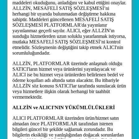
maddeleri okuduğunu, anladığını ve kabul ettiğini onaylar.
ALLZİN, MESAFELİ SATIŞ SÖZLEŞMESİ’ni
herhangi bir uyarıda bulunmadan değiştirme hakkına
sahiptir. Maddeleri güncellenen MESAFELİ SATIŞ
SÖZLEŞMESİ PLATFORMLAR'da yayınlanır
yayınlanmaz geçerli sayılır. ALICI, eğer ALLZİN'ın
sunduğu hizmetlerden uzun soluklu yararlanmak istiyorsa,
mutlaka MESAFELİ SATIŞ SÖZLEŞMESİ’ni kontrol
etmelidir. Sözleşmenin değiştiğini takip etmek ALICI'nin
sorumluluğundadır.
ALLZİN, PLATFORMLAR üzerinde anlaşmalı olduğu
SATICI'ların hizmet veya ürünlerini yayınlayacak ve
ALICI ise bu hizmet veya ürünlerden belirlenen bedel ve
ödeme koşulları adı altında satın alacaktır. Bu itibariyle
ALLZİN söz konusu SATICI'lar tarafında sunulacak ürün
veya hizmetlere ilişkin olarak herhangi bir taahhüt
vermemektedir.
ALLZİN ve ALICI'NIN YÜKÜMLÜLÜKLERİ
ALICI PLATFORMLAR üzerinden ürün/hizmet satın
almadan önce PLATFORMLAR tarafından istenen
bilgileri güncel bir şekilde sağlamak zorundadır. Bu
bilgilerin eksikliği ve yanlışlığından doğacak sorunlardan