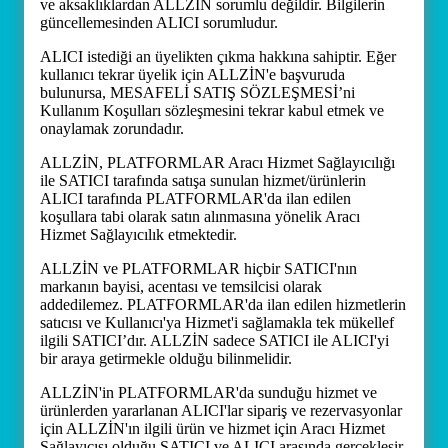
ve aksaklıklardan ALLZİN sorumlu değildir. Bilgilerin
güncellemesinden ALICI sorumludur.
ALICI istediği an üyelikten çıkma hakkına sahiptir. Eğer
kullanıcı tekrar üyelik için ALLZİN'e başvuruda
bulunursa, MESAFELİ SATIŞ SÖZLEŞMESİ’ni
Kullanım Koşulları sözleşmesini tekrar kabul etmek ve
onaylamak zorundadır.
ALLZİN, PLATFORMLAR Aracı Hizmet Sağlayıcılığı
ile SATICI tarafında satışa sunulan hizmet/ürünlerin
ALICI tarafında PLATFORMLAR'da ilan edilen
koşullara tabi olarak satın alınmasına yönelik Aracı
Hizmet Sağlayıcılık etmektedir.
ALLZİN ve PLATFORMLAR hiçbir SATICI'nın
markanın bayisi, acentası ve temsilcisi olarak
addedilemez. PLATFORMLAR'da ilan edilen hizmetlerin
satıcısı ve Kullanıcı'ya Hizmet'i sağlamakla tek mükellef
ilgili SATICI’dır. ALLZİN sadece SATICI ile ALICI'yi
bir araya getirmekle olduğu bilinmelidir.
ALLZİN'in PLATFORMLAR'da sunduğu hizmet ve
ürünlerden yararlanan ALICI'lar sipariş ve rezervasyonlar
için ALLZİN'ın ilgili ürün ve hizmet için Aracı Hizmet
Sağlayıcısı olduğu SATICI ve ALICI arasında gerçekleşir.