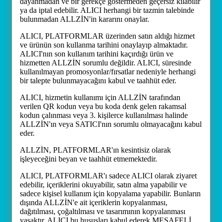
dayanmadan ve bir gerekçe göstermeden geçersiz kılabilir
ya da iptal edebilir. ALICI herhangi bir tazmin talebinde
bulunmadan ALLZİN'in kararını onaylar.
ALICI, PLATFORMLAR üzerinden satın aldığı hizmet
ve ürünün son kullanma tarihini onaylayıp almaktadır.
ALICI'nın son kullanım tarihini kaçırdığı ürün ve
hizmetten ALLZİN sorumlu değildir. ALICI, süresinde
kullanılmayan promosyonlar/fırsatlar nedeniyle herhangi
bir talepte bulunmayacağını kabul ve taahhüt eder.
ALICI, hizmetin kullanımı için ALLZİN tarafından
verilen QR kodun veya bu koda denk gelen rakamsal
kodun çalınması veya 3. kişilerce kullanılması halinde
ALLZİN'ın veya SATICI'nın sorumlu olmayacağını kabul
eder.
ALLZİN, PLATFORMLAR'ın kesintisiz olarak
işleyeceğini beyan ve taahhüt etmemektedir.
ALICI, PLATFORMLAR'ı sadece ALICI olarak ziyaret
edebilir, içeriklerini okuyabilir, satın alma yapabilir ve
sadece kişisel kullanım için kopyalama yapabilir. Bunların
dışında ALLZİN'e ait içeriklerin kopyalanması,
dağıtılması, çoğaltılması ve tasarımının kopyalanması
yasaktır. ALICI bu hususları kabul ederek MESAFELİ