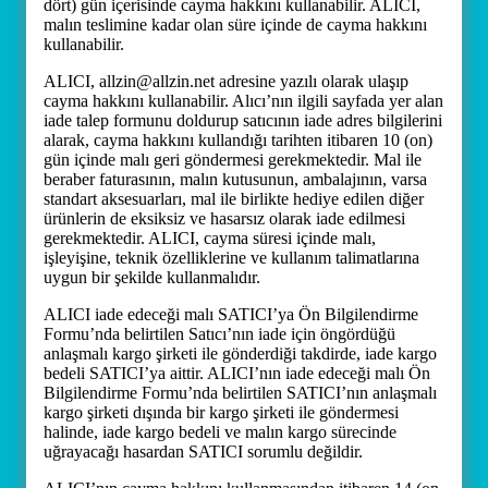
dört) gün içerisinde cayma hakkını kullanabilir. ALICI,
malın teslimine kadar olan süre içinde de cayma hakkını
kullanabilir.
ALICI, allzin@allzin.net adresine yazılı olarak ulaşıp
cayma hakkını kullanabilir. Alıcı’nın ilgili sayfada yer alan
iade talep formunu doldurup satıcının iade adres bilgilerini
alarak, cayma hakkını kullandığı tarihten itibaren 10 (on)
gün içinde malı geri göndermesi gerekmektedir. Mal ile
beraber faturasının, malın kutusunun, ambalajının, varsa
standart aksesuarları, mal ile birlikte hediye edilen diğer
ürünlerin de eksiksiz ve hasarsız olarak iade edilmesi
gerekmektedir. ALICI, cayma süresi içinde malı,
işleyişine, teknik özelliklerine ve kullanım talimatlarına
uygun bir şekilde kullanmalıdır.
ALICI iade edeceği malı SATICI’ya Ön Bilgilendirme
Formu’nda belirtilen Satıcı’nın iade için öngördüğü
anlaşmalı kargo şirketi ile gönderdiği takdirde, iade kargo
bedeli SATICI’ya aittir. ALICI’nın iade edeceği malı Ön
Bilgilendirme Formu’nda belirtilen SATICI’nın anlaşmalı
kargo şirketi dışında bir kargo şirketi ile göndermesi
halinde, iade kargo bedeli ve malın kargo sürecinde
uğrayacağı hasardan SATICI sorumlu değildir.