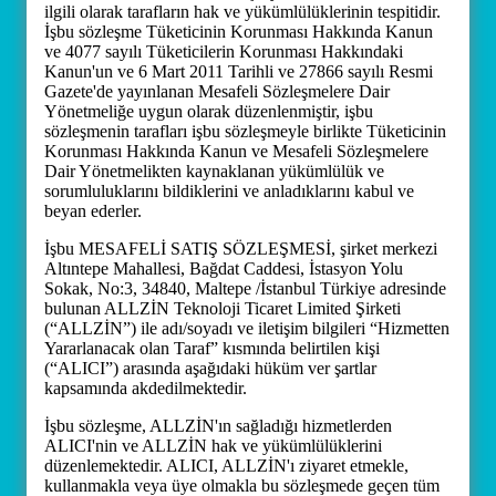
ilgili olarak tarafların hak ve yükümlülüklerinin tespitidir.
İşbu sözleşme Tüketicinin Korunması Hakkında Kanun
ve 4077 sayılı Tüketicilerin Korunması Hakkındaki
Kanun'un ve 6 Mart 2011 Tarihli ve 27866 sayılı Resmi
Gazete'de yayınlanan Mesafeli Sözleşmelere Dair
Yönetmeliğe uygun olarak düzenlenmiştir, işbu
sözleşmenin tarafları işbu sözleşmeyle birlikte Tüketicinin
Korunması Hakkında Kanun ve Mesafeli Sözleşmelere
Dair Yönetmelikten kaynaklanan yükümlülük ve
sorumluluklarını bildiklerini ve anladıklarını kabul ve
beyan ederler.
İşbu MESAFELİ SATIŞ SÖZLEŞMESİ, şirket merkezi
Altıntepe Mahallesi, Bağdat Caddesi, İstasyon Yolu
Sokak, No:3, 34840, Maltepe /İstanbul Türkiye adresinde
bulunan ALLZİN Teknoloji Ticaret Limited Şirketi
(“ALLZİN”) ile adı/soyadı ve iletişim bilgileri “Hizmetten
Yararlanacak olan Taraf” kısmında belirtilen kişi
(“ALICI”) arasında aşağıdaki hüküm ver şartlar
kapsamında akdedilmektedir.
İşbu sözleşme, ALLZİN'ın sağladığı hizmetlerden
ALICI'nin ve ALLZİN hak ve yükümlülüklerini
düzenlemektedir. ALICI, ALLZİN'ı ziyaret etmekle,
kullanmakla veya üye olmakla bu sözleşmede geçen tüm