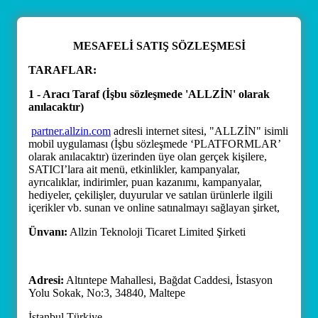
MESAFELİ SATIŞ SÖZLEŞMESİ
TARAFLAR:
1 - Aracı Taraf (İşbu sözleşmede 'ALLZİN' olarak
anılacaktır)
partner.allzin.com
adresli internet sitesi, "ALLZİN" isimli
mobil uygulaması (İşbu sözleşmede ‘PLATFORMLAR’
olarak anılacaktır) üzerinden üye olan gerçek kişilere,
SATICI’lara ait menü, etkinlikler, kampanyalar,
ayrıcalıklar, indirimler, puan kazanımı, kampanyalar,
hediyeler, çekilişler, duyurular ve satılan ürünlerle ilgili
içerikler vb. sunan ve online satınalmayı sağlayan şirket,
Ünvanı:
Allzin Teknoloji Ticaret Limited Şirketi
Adresi:
Altıntepe Mahallesi, Bağdat Caddesi, İstasyon
Yolu Sokak, No:3, 34840, Maltepe
İstanbul Türkiye