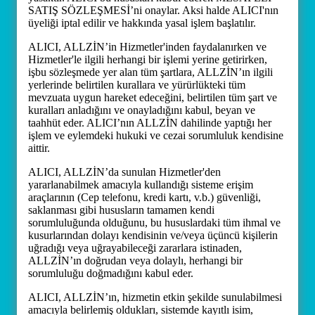
SATIŞ SÖZLEŞMESİ’ni onaylar. Aksi halde ALICI'nın
üyeliği iptal edilir ve hakkında yasal işlem başlatılır.
ALICI, ALLZİN’in Hizmetler'inden faydalanırken ve
Hizmetler'le ilgili herhangi bir işlemi yerine getirirken,
işbu sözleşmede yer alan tüm şartlara, ALLZİN’ın ilgili
yerlerinde belirtilen kurallara ve yürürlükteki tüm
mevzuata uygun hareket edeceğini, belirtilen tüm şart ve
kuralları anladığını ve onayladığını kabul, beyan ve
taahhüt eder. ALICI’nın ALLZİN dahilinde yaptığı her
işlem ve eylemdeki hukuki ve cezai sorumluluk kendisine
aittir.
ALICI, ALLZİN’da sunulan Hizmetler'den
yararlanabilmek amacıyla kullandığı sisteme erişim
araçlarının (Cep telefonu, kredi kartı, v.b.) güvenliği,
saklanması gibi hususların tamamen kendi
sorumluluğunda olduğunu, bu hususlardaki tüm ihmal ve
kusurlarından dolayı kendisinin ve/veya üçüncü kişilerin
uğradığı veya uğrayabileceği zararlara istinaden,
ALLZİN’ın doğrudan veya dolaylı, herhangi bir
sorumluluğu doğmadığını kabul eder.
ALICI, ALLZİN’ın, hizmetin etkin şekilde sunulabilmesi
amacıyla belirlemiş oldukları, sistemde kayıtlı isim,