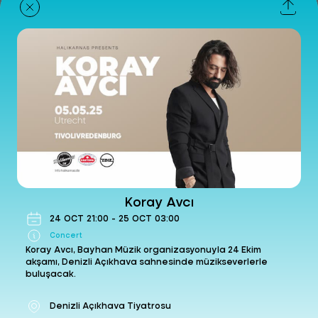
Jekyll & Hyde
Concert
- Denizli Açıkhava Tiyatrosu
07 Oct Wed 2026 21:00
Get Ticket
Koray Avcı
Concert
- Denizli Açıkhava Tiyatrosu
24 Oct Sat 2026 21:00
Koray Avcı
Get Ticket
24
OCT
21:00
-
25
OCT
03:00
Concert
Koray Avcı, Bayhan Müzik organizasyonuyla 24 Ekim
akşamı, Denizli Açıkhava sahnesinde müzikseverlerle
buluşacak.
Teoman
Concert
- Denizli Açıkhava Tiyatrosu
Denizli Açıkhava Tiyatrosu
30 Oct Fri 2026 21:00