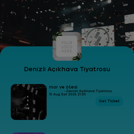
EN
Denizli Açıkhava Tiyatrosu
mor ve ötesi
Concert
- Denizli Açıkhava Tiyatrosu
15 Aug Sat 2026 21:00
Get Ticket