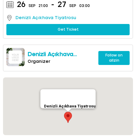
26
-
27
SEP
21:00
SEP
03:00
Denizli Açıkhava Tiyatrosu
Get Ticket
Denizli Açıkhava
Follow on
allzin
Tiyatrosu
Organizer
Denizli Açıkhava Tiyatrosu