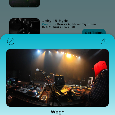
Jekyll & Hyde
Concert
- Denizli Açıkhava Tiyatrosu
07 Oct Wed 2026 21:00
Get Ticket
Koray Avcı
Concert
- Denizli Açıkhava Tiyatrosu
24 Oct Sat 2026 21:00
Get Ticket
Teoman
Concert
- Denizli Açıkhava Tiyatrosu
30 Oct Fri 2026 21:00
Wegh