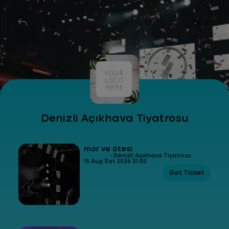
EN
Denizli Açıkhava Tiyatrosu
mor ve ötesi
Concert
- Denizli Açıkhava Tiyatrosu
15 Aug Sat 2026 21:00
Get Ticket