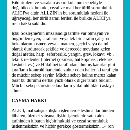
Bildirimlere ve yasalara aykırı kullanım sebebiyle
doğabilecek hukuki, cezai ve mali her türlü sorumluluk
ALICI'ya aittir. ALLZİN'ın bu sorumluluk nedeni ile
uğrayacağı her türlü zararı ferileri ile birlikte ALICI'ya
rücu hakkı saklıdır.
İşbu Sözleşme'nin imzalandığı tarihte var olmayan ve
öngörülemeyen, tarafların veya tek bir tarafın çalışma
imkanlarını kısmen veya tamamen, geçici veya daimi
olarak durduracak şekilde ve derecede meydana gelen
doğal afetler, harp, seferberlik, yangın, grev, lokavt, vb.,
teknik nedenler (internet çökmesi, hat kopması, elektrik
kesintisi vs.) ve Hükümet tarafından alınmış kararlar gibi
tarafların kontrolü haricinde zuhur eden haller iki taraf için
de mücbir sebep sayılır. Mücbir sebep haline maruz kalan
taraf bu durumu derhal yazlı olarak diğer tarafa bildirir.
Mücbir sebep süresince tarafların yükümlülükleri askıya
alınır.
CAYMA HAKKI
ALICI, mal satışına ilişkin işlemlerde teslimat tarihinden
itibaren, hizmet satışına ilişkin işlemlerde satın alma
tarihinden itibaren hiçbir hukuki ve cezai sorumluluk
üstlenmeksizin ve hiçbir gerekçe göstermeksizin, 14 (on