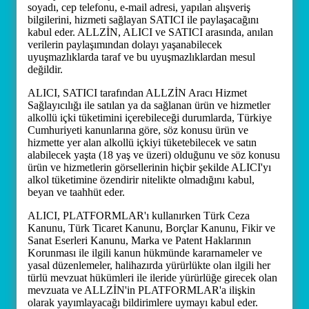
soyadı, cep telefonu, e-mail adresi, yapılan alışveriş
bilgilerini, hizmeti sağlayan SATICI ile paylaşacağını
kabul eder. ALLZİN, ALICI ve SATICI arasında, anılan
verilerin paylaşımından dolayı yaşanabilecek
uyuşmazlıklarda taraf ve bu uyuşmazlıklardan mesul
değildir.
ALICI, SATICI tarafından ALLZİN Aracı Hizmet
Sağlayıcılığı ile satılan ya da sağlanan ürün ve hizmetler
alkollü içki tüketimini içerebileceği durumlarda, Türkiye
Cumhuriyeti kanunlarına göre, söz konusu ürün ve
hizmette yer alan alkollü içkiyi tüketebilecek ve satın
alabilecek yaşta (18 yaş ve üzeri) olduğunu ve söz konusu
ürün ve hizmetlerin görsellerinin hiçbir şekilde ALICI'yı
alkol tüketimine özendirir nitelikte olmadığını kabul,
beyan ve taahhüt eder.
ALICI, PLATFORMLAR'ı kullanırken Türk Ceza
Kanunu, Türk Ticaret Kanunu, Borçlar Kanunu, Fikir ve
Sanat Eserleri Kanunu, Marka ve Patent Haklarının
Korunması ile ilgili kanun hükmünde kararnameler ve
yasal düzenlemeler, halihazırda yürürlükte olan ilgili her
türlü mevzuat hükümleri ile ileride yürürlüğe girecek olan
mevzuata ve ALLZİN'in PLATFORMLAR'a ilişkin
olarak yayımlayacağı bildirimlere uymayı kabul eder.