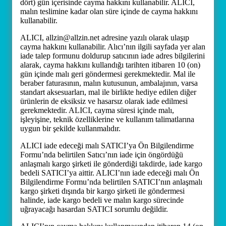
dört) gün içerisinde cayma hakkını kullanabilir. ALICI,
malın teslimine kadar olan süre içinde de cayma hakkını
kullanabilir.
ALICI, allzin@allzin.net adresine yazılı olarak ulaşıp
cayma hakkını kullanabilir. Alıcı’nın ilgili sayfada yer alan
iade talep formunu doldurup satıcının iade adres bilgilerini
alarak, cayma hakkını kullandığı tarihten itibaren 10 (on)
gün içinde malı geri göndermesi gerekmektedir. Mal ile
beraber faturasının, malın kutusunun, ambalajının, varsa
standart aksesuarları, mal ile birlikte hediye edilen diğer
ürünlerin de eksiksiz ve hasarsız olarak iade edilmesi
gerekmektedir. ALICI, cayma süresi içinde malı,
işleyişine, teknik özelliklerine ve kullanım talimatlarına
uygun bir şekilde kullanmalıdır.
ALICI iade edeceği malı SATICI’ya Ön Bilgilendirme
Formu’nda belirtilen Satıcı’nın iade için öngördüğü
anlaşmalı kargo şirketi ile gönderdiği takdirde, iade kargo
bedeli SATICI’ya aittir. ALICI’nın iade edeceği malı Ön
Bilgilendirme Formu’nda belirtilen SATICI’nın anlaşmalı
kargo şirketi dışında bir kargo şirketi ile göndermesi
halinde, iade kargo bedeli ve malın kargo sürecinde
uğrayacağı hasardan SATICI sorumlu değildir.