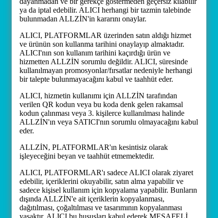
dayanmadan ve bir gerekçe göstermeden geçersiz kılabilir
ya da iptal edebilir. ALICI herhangi bir tazmin talebinde
bulunmadan ALLZİN'in kararını onaylar.
ALICI, PLATFORMLAR üzerinden satın aldığı hizmet
ve ürünün son kullanma tarihini onaylayıp almaktadır.
ALICI'nın son kullanım tarihini kaçırdığı ürün ve
hizmetten ALLZİN sorumlu değildir. ALICI, süresinde
kullanılmayan promosyonlar/fırsatlar nedeniyle herhangi
bir talepte bulunmayacağını kabul ve taahhüt eder.
ALICI, hizmetin kullanımı için ALLZİN tarafından
verilen QR kodun veya bu koda denk gelen rakamsal
kodun çalınması veya 3. kişilerce kullanılması halinde
ALLZİN'ın veya SATICI'nın sorumlu olmayacağını kabul
eder.
ALLZİN, PLATFORMLAR'ın kesintisiz olarak
işleyeceğini beyan ve taahhüt etmemektedir.
ALICI, PLATFORMLAR'ı sadece ALICI olarak ziyaret
edebilir, içeriklerini okuyabilir, satın alma yapabilir ve
sadece kişisel kullanım için kopyalama yapabilir. Bunların
dışında ALLZİN'e ait içeriklerin kopyalanması,
dağıtılması, çoğaltılması ve tasarımının kopyalanması
yasaktır. ALICI bu hususları kabul ederek MESAFELİ