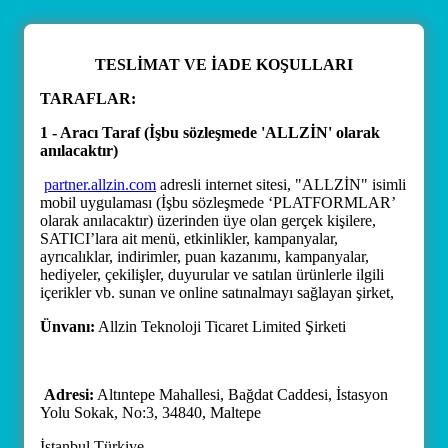
TESLİMAT VE İADE KOŞULLARI
TARAFLAR:
1 - Aracı Taraf (İşbu sözleşmede 'ALLZİN' olarak
anılacaktır)
partner.allzin.com
adresli internet sitesi, "ALLZİN" isimli
mobil uygulaması (İşbu sözleşmede ‘PLATFORMLAR’
olarak anılacaktır) üzerinden üye olan gerçek kişilere,
SATICI’lara ait menü, etkinlikler, kampanyalar,
ayrıcalıklar, indirimler, puan kazanımı, kampanyalar,
hediyeler, çekilişler, duyurular ve satılan ürünlerle ilgili
içerikler vb. sunan ve online satınalmayı sağlayan şirket,
Ünvanı:
Allzin Teknoloji Ticaret Limited Şirketi
Adresi:
Altıntepe Mahallesi, Bağdat Caddesi, İstasyon
Yolu Sokak, No:3, 34840, Maltepe
İstanbul Türkiye