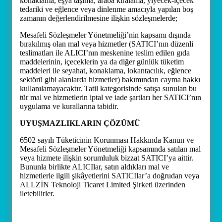
konaklama, eşya taşıma, araba kiralama, yiyecek-içecek
tedariki ve eğlence veya dinlenme amacıyla yapılan boş
zamanın değerlendirilmesine ilişkin sözleşmelerde;
Mesafeli Sözleşmeler Yönetmeliği’nin kapsamı dışında
bırakılmış olan mal veya hizmetler (SATICI’nın düzenli
teslimatları ile ALICI’nın meskenine teslim edilen gıda
maddelerinin, içeceklerin ya da diğer günlük tüketim
maddeleri ile seyahat, konaklama, lokantacılık, eğlence
sektörü gibi alanlarda hizmetler) bakımından cayma hakkı
kullanılamayacaktır. Tatil kategorisinde satışa sunulan bu
tür mal ve hizmetlerin iptal ve iade şartları her SATICI’nın
uygulama ve kurallarına tabidir.
UYUŞMAZLIKLARIN ÇÖZÜMÜ
6502 sayılı Tüketicinin Korunması Hakkında Kanun ve
Mesafeli Sözleşmeler Yönetmeliği kapsamında satılan mal
veya hizmete ilişkin sorumluluk bizzat SATICI’ya aittir.
Bununla birlikte ALICIlar, satın aldıkları mal ve
hizmetlerle ilgili şikâyetlerini SATICIlar’a doğrudan veya
ALLZİN Teknoloji Ticaret Limited Şirketi üzerinden
iletebilirler.