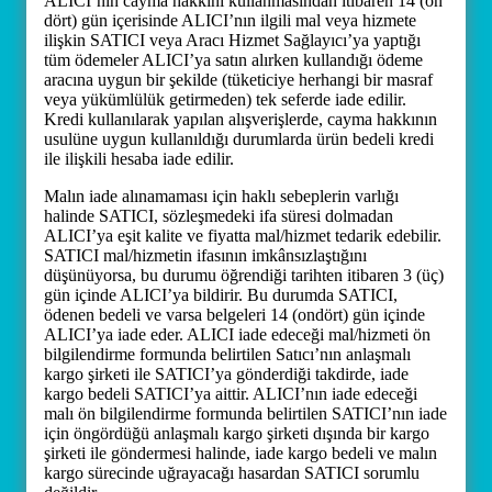
ALICI’nın cayma hakkını kullanmasından itibaren 14 (on
dört) gün içerisinde ALICI’nın ilgili mal veya hizmete
ilişkin SATICI veya Aracı Hizmet Sağlayıcı’ya yaptığı
tüm ödemeler ALICI’ya satın alırken kullandığı ödeme
aracına uygun bir şekilde (tüketiciye herhangi bir masraf
veya yükümlülük getirmeden) tek seferde iade edilir.
Kredi kullanılarak yapılan alışverişlerde, cayma hakkının
usulüne uygun kullanıldığı durumlarda ürün bedeli kredi
ile ilişkili hesaba iade edilir.
Malın iade alınamaması için haklı sebeplerin varlığı
halinde SATICI, sözleşmedeki ifa süresi dolmadan
ALICI’ya eşit kalite ve fiyatta mal/hizmet tedarik edebilir.
SATICI mal/hizmetin ifasının imkânsızlaştığını
düşünüyorsa, bu durumu öğrendiği tarihten itibaren 3 (üç)
gün içinde ALICI’ya bildirir. Bu durumda SATICI,
ödenen bedeli ve varsa belgeleri 14 (ondört) gün içinde
ALICI’ya iade eder. ALICI iade edeceği mal/hizmeti ön
bilgilendirme formunda belirtilen Satıcı’nın anlaşmalı
kargo şirketi ile SATICI’ya gönderdiği takdirde, iade
kargo bedeli SATICI’ya aittir. ALICI’nın iade edeceği
malı ön bilgilendirme formunda belirtilen SATICI’nın iade
için öngördüğü anlaşmalı kargo şirketi dışında bir kargo
şirketi ile göndermesi halinde, iade kargo bedeli ve malın
kargo sürecinde uğrayacağı hasardan SATICI sorumlu