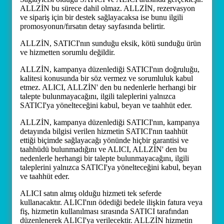
ALLZİN bu sürece dahil olmaz. ALLZİN, rezervasyon
ve sipariş için bir destek sağlayacaksa ise bunu ilgili
promosyonun/fırsatın detay sayfasında belirtir.
ALLZİN, SATICI'nın sunduğu eksik, kötü sunduğu ürün
ve hizmetten sorumlu değildir.
ALLZİN, kampanya düzenlediği SATICI'nın doğruluğu,
kalitesi konusunda bir söz vermez ve sorumluluk kabul
etmez. ALICI, ALLZİN' den bu nedenlerle herhangi bir
talepte bulunmayacağını, ilgili taleplerini yalnızca
SATICI'ya yönelteceğini kabul, beyan ve taahhüt eder.
ALLZİN, kampanya düzenlediği SATICI'nın, kampanya
detayında bilgisi verilen hizmetin SATICI'nın taahhüt
ettiği biçimde sağlayacağı yönünde hiçbir garantisi ve
taahhüdü bulunmadığını ve ALICI, ALLZİN' den bu
nedenlerle herhangi bir talepte bulunmayacağını, ilgili
taleplerini yalnızca SATICI'ya yönelteceğini kabul, beyan
ve taahhüt eder.
ALICI satın almış olduğu hizmeti tek seferde
kullanacaktır. ALICI'nın ödediği bedele ilişkin fatura veya
fiş, hizmetin kullanılması sırasında SATICI tarafından
düzenlenerek ALICI'ya verilecektir. ALLZİN hizmetin