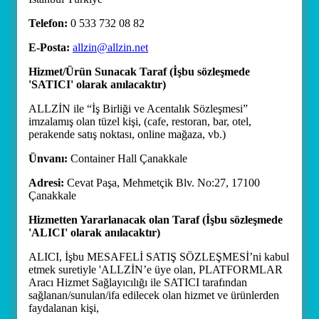
Telefon:
0 533 732 08 82
E-Posta:
allzin@allzin.net
Hizmet/Ürün Sunacak Taraf (İşbu sözleşmede
'SATICI' olarak anılacaktır)
ALLZİN ile “İş Birliği ve Acentalık Sözleşmesi”
imzalamış olan tüzel kişi, (cafe, restoran, bar, otel,
perakende satış noktası, online mağaza, vb.)
Ünvanı:
Container Hall Çanakkale
Adresi:
Cevat Paşa, Mehmetçik Blv. No:27, 17100
Çanakkale
Hizmetten Yararlanacak olan Taraf (İşbu sözleşmede
'ALICI' olarak anılacaktır)
ALICI, İşbu MESAFELİ SATIŞ SÖZLEŞMESİ’ni kabul
etmek suretiyle 'ALLZİN’e üye olan, PLATFORMLAR
Aracı Hizmet Sağlayıcılığı ile SATICI tarafından
sağlanan/sunulan/ifa edilecek olan hizmet ve ürünlerden
faydalanan kişi,