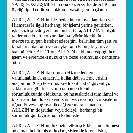
SATIŞ SÖZLEŞMESİ’ni onaylar. Aksi halde ALICI'nın
üyeliği iptal edilir ve hakkında yasal işlem başlatılır.
ALICI, ALLZİN’in Hizmetler'inden faydalanırken ve
Hizmetler'le ilgili herhangi bir işlemi yerine getirirken,
işbu sözleşmede yer alan tüm şartlara, ALLZİN’ın ilgili
yerlerinde belirtilen kurallara ve yürürlükteki tüm
mevzuata uygun hareket edeceğini, belirtilen tüm şart ve
kuralları anladığını ve onayladığını kabul, beyan ve
taahhüt eder. ALICI’nın ALLZİN dahilinde yaptığı her
işlem ve eylemdeki hukuki ve cezai sorumluluk kendisine
aittir.
ALICI, ALLZİN’da sunulan Hizmetler'den
yararlanabilmek amacıyla kullandığı sisteme erişim
araçlarının (Cep telefonu, kredi kartı, v.b.) güvenliği,
saklanması gibi hususların tamamen kendi
sorumluluğunda olduğunu, bu hususlardaki tüm ihmal ve
kusurlarından dolayı kendisinin ve/veya üçüncü kişilerin
uğradığı veya uğrayabileceği zararlara istinaden,
ALLZİN’ın doğrudan veya dolaylı, herhangi bir
sorumluluğu doğmadığını kabul eder.
ALICI, ALLZİN’ın, hizmetin etkin şekilde sunulabilmesi
amacıyla belirlemiş oldukları, sistemde kayıtlı isim,