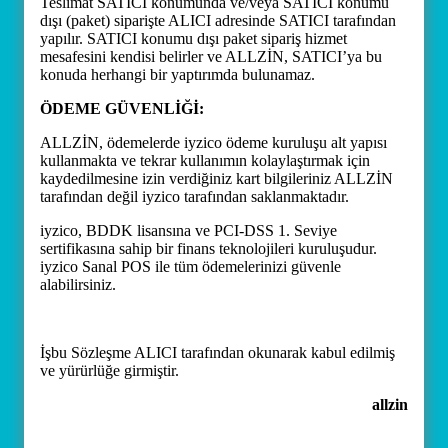
Teslimat SATICI konumunda ve/veya SATICI konumu
dışı (paket) siparişte ALICI adresinde SATICI tarafından
yapılır. SATICI konumu dışı paket sipariş hizmet
mesafesini kendisi belirler ve ALLZİN, SATICI’ya bu
konuda herhangi bir yaptırımda bulunamaz.
ÖDEME GÜVENLİĞİ:
ALLZİN, ödemelerde iyzico ödeme kuruluşu alt yapısı
kullanmakta ve tekrar kullanımın kolaylaştırmak için
kaydedilmesine izin verdiğiniz kart bilgileriniz ALLZİN
tarafından değil iyzico tarafından saklanmaktadır.
iyzico, BDDK lisansına ve PCI-DSS 1. Seviye
sertifikasına sahip bir finans teknolojileri kuruluşudur.
iyzico Sanal POS ile tüm ödemelerinizi güvenle
alabilirsiniz.
İşbu Sözleşme ALICI tarafından okunarak kabul edilmiş
ve yürürlüğe girmiştir.
allzin