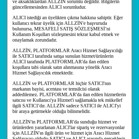
ve aksaklıklardan ALLZİN sorumlu değildir. Bilgilerin
güncellemesinden ALICI sorumludur.
ALICI istediği an üyelikten çıkma hakkına sahiptir. Eğer
kullanıcı tekrar üyelik için ALLZİN'e başvuruda
bulunursa, MESAFELİ SATIŞ SÖZLEŞMESİ’ni
Kullanım Koşulları sözleşmesini tekrar kabul etmek ve
onaylamak zorundadır.
ALLZİN, PLATFORMLAR Aracı Hizmet Sağlayıcılığı
ile SATICI tarafında satışa sunulan hizmet/ürünlerin
ALICI tarafında PLATFORMLAR'da ilan edilen
koşullara tabi olarak satın alınmasına yönelik Aracı
Hizmet Sağlayıcılık etmektedir.
ALLZİN ve PLATFORMLAR hiçbir SATICI'nın
markanın bayisi, acentası ve temsilcisi olarak
addedilemez. PLATFORMLAR'da ilan edilen hizmetlerin
satıcısı ve Kullanıcı'ya Hizmet'i sağlamakla tek mükellef
ilgili SATICI’dır. ALLZİN sadece SATICI ile ALICI'yi
bir araya getirmekle olduğu bilinmelidir.
ALLZİN'in PLATFORMLAR'da sunduğu hizmet ve
ürünlerden yararlanan ALICI'lar sipariş ve rezervasyonlar
için ALLZİN'ın ilgili ürün ve hizmet için Aracı Hizmet
Sağlayıcısı olduğu SATICI ve ALICI arasında gerçekleşir.