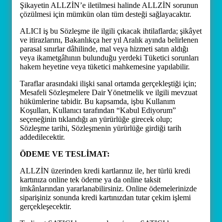
Şikayetin ALLZİN’e iletilmesi halinde ALLZİN sorunun
çözülmesi için mümkün olan tüm desteği sağlayacaktır.
ALICI iş bu Sözleşme ile ilgili çıkacak ihtilaflarda; şikâyet
ve itirazlarını, Bakanlıkça her yıl Aralık ayında belirlenen
parasal sınırlar dâhilinde, mal veya hizmeti satın aldığı
veya ikametgâhının bulunduğu yerdeki Tüketici sorunları
hakem heyetine veya tüketici mahkemesine yapılabilir.
Taraflar arasındaki ilişki sanal ortamda gerçekleştiği için;
Mesafeli Sözleşmelere Dair Yönetmelik ve ilgili mevzuat
hükümlerine tabidir. Bu kapsamda, işbu Kullanım
Koşulları, Kullanıcı tarafından “Kabul Ediyorum”
seçeneğinin tıklandığı an yürürlüğe girecek olup;
Sözleşme tarihi, Sözleşmenin yürürlüğe girdiği tarih
addedilecektir.
ÖDEME VE TESLİMAT:
ALLZİN üzerinden kredi kartlarınız ile, her türlü kredi
kartınıza online tek ödeme ya da online taksit
imkânlarından yararlanabilirsiniz. Online ödemelerinizde
siparişiniz sonunda kredi kartınızdan tutar çekim işlemi
gerçekleşecektir.