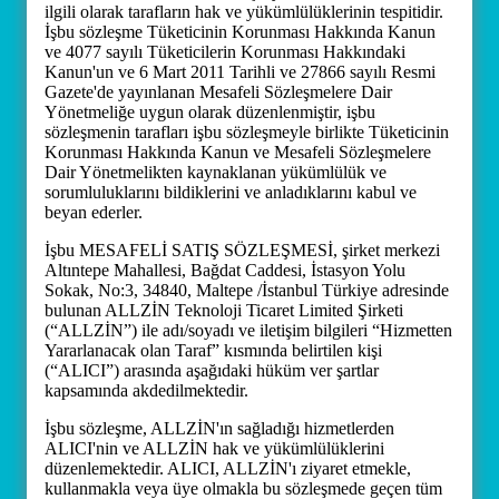
ilgili olarak tarafların hak ve yükümlülüklerinin tespitidir.
İşbu sözleşme Tüketicinin Korunması Hakkında Kanun
ve 4077 sayılı Tüketicilerin Korunması Hakkındaki
Kanun'un ve 6 Mart 2011 Tarihli ve 27866 sayılı Resmi
Gazete'de yayınlanan Mesafeli Sözleşmelere Dair
Yönetmeliğe uygun olarak düzenlenmiştir, işbu
sözleşmenin tarafları işbu sözleşmeyle birlikte Tüketicinin
Korunması Hakkında Kanun ve Mesafeli Sözleşmelere
Dair Yönetmelikten kaynaklanan yükümlülük ve
sorumluluklarını bildiklerini ve anladıklarını kabul ve
beyan ederler.
İşbu MESAFELİ SATIŞ SÖZLEŞMESİ, şirket merkezi
Altıntepe Mahallesi, Bağdat Caddesi, İstasyon Yolu
Sokak, No:3, 34840, Maltepe /İstanbul Türkiye adresinde
bulunan ALLZİN Teknoloji Ticaret Limited Şirketi
(“ALLZİN”) ile adı/soyadı ve iletişim bilgileri “Hizmetten
Yararlanacak olan Taraf” kısmında belirtilen kişi
(“ALICI”) arasında aşağıdaki hüküm ver şartlar
kapsamında akdedilmektedir.
İşbu sözleşme, ALLZİN'ın sağladığı hizmetlerden
ALICI'nin ve ALLZİN hak ve yükümlülüklerini
düzenlemektedir. ALICI, ALLZİN'ı ziyaret etmekle,
kullanmakla veya üye olmakla bu sözleşmede geçen tüm