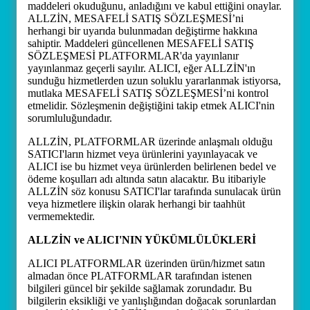
maddeleri okuduğunu, anladığını ve kabul ettiğini onaylar.
ALLZİN, MESAFELİ SATIŞ SÖZLEŞMESİ’ni
herhangi bir uyarıda bulunmadan değiştirme hakkına
sahiptir. Maddeleri güncellenen MESAFELİ SATIŞ
SÖZLEŞMESİ PLATFORMLAR'da yayınlanır
yayınlanmaz geçerli sayılır. ALICI, eğer ALLZİN'ın
sunduğu hizmetlerden uzun soluklu yararlanmak istiyorsa,
mutlaka MESAFELİ SATIŞ SÖZLEŞMESİ’ni kontrol
etmelidir. Sözleşmenin değiştiğini takip etmek ALICI'nin
sorumluluğundadır.
ALLZİN, PLATFORMLAR üzerinde anlaşmalı olduğu
SATICI'ların hizmet veya ürünlerini yayınlayacak ve
ALICI ise bu hizmet veya ürünlerden belirlenen bedel ve
ödeme koşulları adı altında satın alacaktır. Bu itibariyle
ALLZİN söz konusu SATICI'lar tarafında sunulacak ürün
veya hizmetlere ilişkin olarak herhangi bir taahhüt
vermemektedir.
ALLZİN ve ALICI'NIN YÜKÜMLÜLÜKLERİ
ALICI PLATFORMLAR üzerinden ürün/hizmet satın
almadan önce PLATFORMLAR tarafından istenen
bilgileri güncel bir şekilde sağlamak zorundadır. Bu
bilgilerin eksikliği ve yanlışlığından doğacak sorunlardan