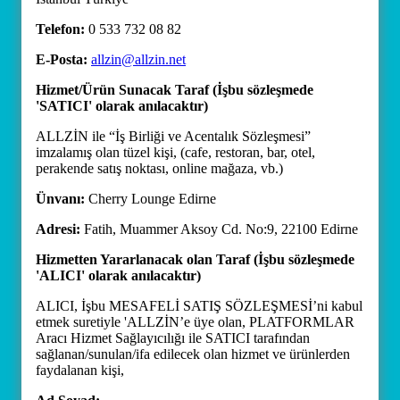
Telefon:
0 533 732 08 82
E-Posta:
allzin@allzin.net
Hizmet/Ürün Sunacak Taraf (İşbu sözleşmede
'SATICI' olarak anılacaktır)
ALLZİN ile “İş Birliği ve Acentalık Sözleşmesi”
imzalamış olan tüzel kişi, (cafe, restoran, bar, otel,
perakende satış noktası, online mağaza, vb.)
Ünvanı:
Cherry Lounge Edirne
Adresi:
Fatih, Muammer Aksoy Cd. No:9, 22100 Edirne
Hizmetten Yararlanacak olan Taraf (İşbu sözleşmede
'ALICI' olarak anılacaktır)
ALICI, İşbu MESAFELİ SATIŞ SÖZLEŞMESİ’ni kabul
etmek suretiyle 'ALLZİN’e üye olan, PLATFORMLAR
Aracı Hizmet Sağlayıcılığı ile SATICI tarafından
sağlanan/sunulan/ifa edilecek olan hizmet ve ürünlerden
faydalanan kişi,