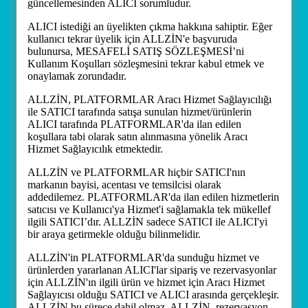
güncellemesinden ALICI sorumludur.
ALICI istediği an üyelikten çıkma hakkına sahiptir. Eğer
kullanıcı tekrar üyelik için ALLZİN'e başvuruda
bulunursa, MESAFELİ SATIŞ SÖZLEŞMESİ’ni
Kullanım Koşulları sözleşmesini tekrar kabul etmek ve
onaylamak zorundadır.
ALLZİN, PLATFORMLAR Aracı Hizmet Sağlayıcılığı
ile SATICI tarafında satışa sunulan hizmet/ürünlerin
ALICI tarafında PLATFORMLAR'da ilan edilen
koşullara tabi olarak satın alınmasına yönelik Aracı
Hizmet Sağlayıcılık etmektedir.
ALLZİN ve PLATFORMLAR hiçbir SATICI'nın
markanın bayisi, acentası ve temsilcisi olarak
addedilemez. PLATFORMLAR'da ilan edilen hizmetlerin
satıcısı ve Kullanıcı'ya Hizmet'i sağlamakla tek mükellef
ilgili SATICI’dır. ALLZİN sadece SATICI ile ALICI'yi
bir araya getirmekle olduğu bilinmelidir.
ALLZİN'in PLATFORMLAR'da sunduğu hizmet ve
ürünlerden yararlanan ALICI'lar sipariş ve rezervasyonlar
için ALLZİN'ın ilgili ürün ve hizmet için Aracı Hizmet
Sağlayıcısı olduğu SATICI ve ALICI arasında gerçekleşir.
ALLZİN bu sürece dahil olmaz. ALLZİN, rezervasyon