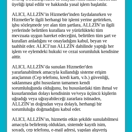
üyeliği iptal edilir ve hakkında yasal işlem başlatılır.
ALICI, ALLZİN’in Hizmetler'inden faydalanırken ve
Hizmetler'le ilgili herhangi bir işlemi yerine getirirken,
işbu sözleşmede yer alan tüm şartlara, ALLZİN’ın ilgili
yerlerinde belirtilen kurallara ve yürürlükteki tüm
mevzuata uygun hareket edeceğini, belirtilen tüm şart ve
kuralları anladığını ve onayladığını kabul, beyan ve
taahhüt eder. ALICI’nın ALLZİN dahilinde yaptığı her
işlem ve eylemdeki hukuki ve cezai sorumluluk kendisine
aittir.
ALICI, ALLZİN’da sunulan Hizmetler'den
yararlanabilmek amacıyla kullandığı sisteme erişim
araçlarının (Cep telefonu, kredi kartı, v.b.) güvenliği,
saklanması gibi hususların tamamen kendi
sorumluluğunda olduğunu, bu hususlardaki tüm ihmal ve
kusurlarından dolayı kendisinin ve/veya üçüncü kişilerin
uğradığı veya uğrayabileceği zararlara istinaden,
ALLZİN’ın doğrudan veya dolaylı, herhangi bir
sorumluluğu doğmadığını kabul eder.
ALICI, ALLZİN’ın, hizmetin etkin şekilde sunulabilmesi
amacıyla belirlemiş oldukları, sistemde kayıtlı isim,
soyadı, cep telefonu, e-mail adresi, yapılan alışveriş