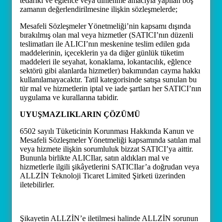
tedariki ve eğlence veya dinlenme amacıyla yapılan boş
zamanın değerlendirilmesine ilişkin sözleşmelerde;
Mesafeli Sözleşmeler Yönetmeliği’nin kapsamı dışında
bırakılmış olan mal veya hizmetler (SATICI’nın düzenli
teslimatları ile ALICI’nın meskenine teslim edilen gıda
maddelerinin, içeceklerin ya da diğer günlük tüketim
maddeleri ile seyahat, konaklama, lokantacılık, eğlence
sektörü gibi alanlarda hizmetler) bakımından cayma hakkı
kullanılamayacaktır. Tatil kategorisinde satışa sunulan bu
tür mal ve hizmetlerin iptal ve iade şartları her SATICI’nın
uygulama ve kurallarına tabidir.
UYUŞMAZLIKLARIN ÇÖZÜMÜ
6502 sayılı Tüketicinin Korunması Hakkında Kanun ve
Mesafeli Sözleşmeler Yönetmeliği kapsamında satılan mal
veya hizmete ilişkin sorumluluk bizzat SATICI’ya aittir.
Bununla birlikte ALICIlar, satın aldıkları mal ve
hizmetlerle ilgili şikâyetlerini SATICIlar’a doğrudan veya
ALLZİN Teknoloji Ticaret Limited Şirketi üzerinden
iletebilirler.
Şikayetin ALLZİN’e iletilmesi halinde ALLZİN sorunun