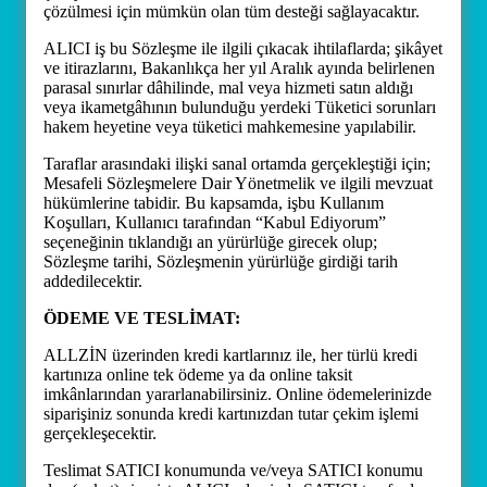
çözülmesi için mümkün olan tüm desteği sağlayacaktır.
ALICI iş bu Sözleşme ile ilgili çıkacak ihtilaflarda; şikâyet
ve itirazlarını, Bakanlıkça her yıl Aralık ayında belirlenen
parasal sınırlar dâhilinde, mal veya hizmeti satın aldığı
veya ikametgâhının bulunduğu yerdeki Tüketici sorunları
hakem heyetine veya tüketici mahkemesine yapılabilir.
Taraflar arasındaki ilişki sanal ortamda gerçekleştiği için;
Mesafeli Sözleşmelere Dair Yönetmelik ve ilgili mevzuat
hükümlerine tabidir. Bu kapsamda, işbu Kullanım
Koşulları, Kullanıcı tarafından “Kabul Ediyorum”
seçeneğinin tıklandığı an yürürlüğe girecek olup;
Sözleşme tarihi, Sözleşmenin yürürlüğe girdiği tarih
addedilecektir.
ÖDEME VE TESLİMAT:
ALLZİN üzerinden kredi kartlarınız ile, her türlü kredi
kartınıza online tek ödeme ya da online taksit
imkânlarından yararlanabilirsiniz. Online ödemelerinizde
siparişiniz sonunda kredi kartınızdan tutar çekim işlemi
gerçekleşecektir.
Teslimat SATICI konumunda ve/veya SATICI konumu