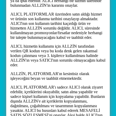
ya da iptal edebilir. ALICI herhangi bir tazmin talebinde
bulunmadan ALLZİN'in kararını onaylar.
ALICI, PLATFORMLAR üzerinden satın aldığı hizmet
ve ürünün son kullanma tarihini onaylayıp almaktadır.
ALICI'nın son kullanım tarihini kaçırdığı ürün ve
hizmetten ALLZİN sorumlu değildir. ALICI, süresinde
kullanılmayan promosyonlar/fırsatlar nedeniyle herhangi
bir talepte bulunmayacağını kabul ve taahhüt eder.
ALICI, hizmetin kullanımı için ALLZİN tarafından
verilen QR kodun veya bu koda denk gelen rakamsal
kodun çalınması veya 3. kişilerce kullanılması halinde
ALLZİN'ın veya SATICI'nın sorumlu olmayacağını kabul
eder.
ALLZİN, PLATFORMLAR'ın kesintisiz olarak
işleyeceğini beyan ve taahhüt etmemektedir.
ALICI, PLATFORMLAR'ı sadece ALICI olarak ziyaret
edebilir, içeriklerini okuyabilir, satın alma yapabilir ve
sadece kişisel kullanım için kopyalama yapabilir. Bunların
dışında ALLZİN'e ait içeriklerin kopyalanması,
dağıtılması, çoğaltılması ve tasarımının kopyalanması
yasaktır. ALICI bu hususları kabul ederek MESAFELİ
SATIŞ SÖZLEŞMESİ’ni onaylar. Aksi halde ALICI'nın