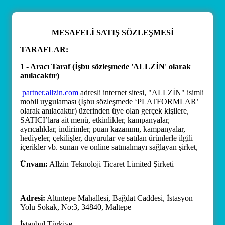
MESAFELİ SATIŞ SÖZLEŞMESİ
TARAFLAR:
1 - Aracı Taraf (İşbu sözleşmede 'ALLZİN' olarak
anılacaktır)
partner.allzin.com
adresli internet sitesi, "ALLZİN" isimli
mobil uygulaması (İşbu sözleşmede ‘PLATFORMLAR’
olarak anılacaktır) üzerinden üye olan gerçek kişilere,
SATICI’lara ait menü, etkinlikler, kampanyalar,
ayrıcalıklar, indirimler, puan kazanımı, kampanyalar,
hediyeler, çekilişler, duyurular ve satılan ürünlerle ilgili
içerikler vb. sunan ve online satınalmayı sağlayan şirket,
Ünvanı:
Allzin Teknoloji Ticaret Limited Şirketi
Adresi:
Altıntepe Mahallesi, Bağdat Caddesi, İstasyon
Yolu Sokak, No:3, 34840, Maltepe
İstanbul Türkiye