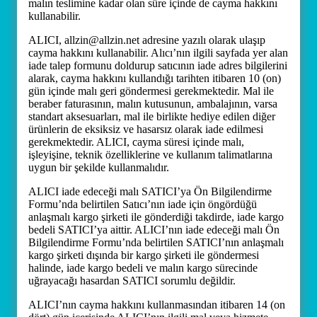
malın teslimine kadar olan süre içinde de cayma hakkını
kullanabilir.
ALICI, allzin@allzin.net adresine yazılı olarak ulaşıp
cayma hakkını kullanabilir. Alıcı’nın ilgili sayfada yer alan
iade talep formunu doldurup satıcının iade adres bilgilerini
alarak, cayma hakkını kullandığı tarihten itibaren 10 (on)
gün içinde malı geri göndermesi gerekmektedir. Mal ile
beraber faturasının, malın kutusunun, ambalajının, varsa
standart aksesuarları, mal ile birlikte hediye edilen diğer
ürünlerin de eksiksiz ve hasarsız olarak iade edilmesi
gerekmektedir. ALICI, cayma süresi içinde malı,
işleyişine, teknik özelliklerine ve kullanım talimatlarına
uygun bir şekilde kullanmalıdır.
ALICI iade edeceği malı SATICI’ya Ön Bilgilendirme
Formu’nda belirtilen Satıcı’nın iade için öngördüğü
anlaşmalı kargo şirketi ile gönderdiği takdirde, iade kargo
bedeli SATICI’ya aittir. ALICI’nın iade edeceği malı Ön
Bilgilendirme Formu’nda belirtilen SATICI’nın anlaşmalı
kargo şirketi dışında bir kargo şirketi ile göndermesi
halinde, iade kargo bedeli ve malın kargo sürecinde
uğrayacağı hasardan SATICI sorumlu değildir.
ALICI’nın cayma hakkını kullanmasından itibaren 14 (on