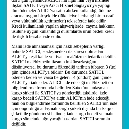
dört) gün içerisinde ALICI’nın ilgili mal veya hizmete
ilişkin SATICI veya Aracı Hizmet Sağlayıcı’ya yaptığı
tüm ödemeler ALICI’ya satın alırken kullandığı ödeme
aracına uygun bir şekilde (tüketiciye herhangi bir masraf
veya yükümlülük getirmeden) tek seferde iade edilir.
Kredi kullanılarak yapılan alışverişlerde, cayma hakkının
usulüne uygun kullanıldığı durumlarda ürün bedeli kredi
ile ilişkili hesaba iade edilir.
Malın iade alınamaması için haklı sebeplerin varlığı
halinde SATICI, sözleşmedeki ifa süresi dolmadan
ALICI’ya eşit kalite ve fiyatta mal/hizmet tedarik edebilir.
SATICI mal/hizmetin ifasının imkânsızlaştığını
düşünüyorsa, bu durumu öğrendiği tarihten itibaren 3 (üç)
gün içinde ALICI’ya bildirir. Bu durumda SATICI,
ödenen bedeli ve varsa belgeleri 14 (ondört) gün içinde
ALICI’ya iade eder. ALICI iade edeceği mal/hizmeti ön
bilgilendirme formunda belirtilen Satıcı’nın anlaşmalı
kargo şirketi ile SATICI’ya gönderdiği takdirde, iade
kargo bedeli SATICI’ya aittir. ALICI’nın iade edeceği
malı ön bilgilendirme formunda belirtilen SATICI’nın iade
için öngördüğü anlaşmalı kargo şirketi dışında bir kargo
şirketi ile göndermesi halinde, iade kargo bedeli ve malın
kargo sürecinde uğrayacağı hasardan SATICI sorumlu
değildir.