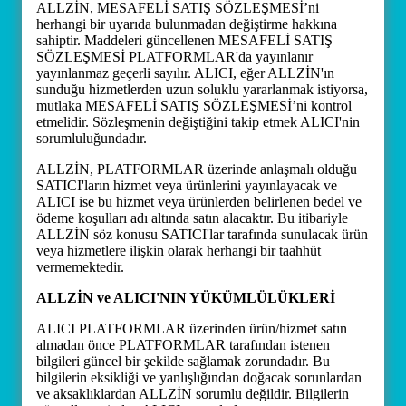
ALLZİN, MESAFELİ SATIŞ SÖZLEŞMESİ’ni
herhangi bir uyarıda bulunmadan değiştirme hakkına
sahiptir. Maddeleri güncellenen MESAFELİ SATIŞ
SÖZLEŞMESİ PLATFORMLAR'da yayınlanır
yayınlanmaz geçerli sayılır. ALICI, eğer ALLZİN'ın
sunduğu hizmetlerden uzun soluklu yararlanmak istiyorsa,
mutlaka MESAFELİ SATIŞ SÖZLEŞMESİ’ni kontrol
etmelidir. Sözleşmenin değiştiğini takip etmek ALICI'nin
sorumluluğundadır.
ALLZİN, PLATFORMLAR üzerinde anlaşmalı olduğu
SATICI'ların hizmet veya ürünlerini yayınlayacak ve
ALICI ise bu hizmet veya ürünlerden belirlenen bedel ve
ödeme koşulları adı altında satın alacaktır. Bu itibariyle
ALLZİN söz konusu SATICI'lar tarafında sunulacak ürün
veya hizmetlere ilişkin olarak herhangi bir taahhüt
vermemektedir.
ALLZİN ve ALICI'NIN YÜKÜMLÜLÜKLERİ
ALICI PLATFORMLAR üzerinden ürün/hizmet satın
almadan önce PLATFORMLAR tarafından istenen
bilgileri güncel bir şekilde sağlamak zorundadır. Bu
bilgilerin eksikliği ve yanlışlığından doğacak sorunlardan
ve aksaklıklardan ALLZİN sorumlu değildir. Bilgilerin