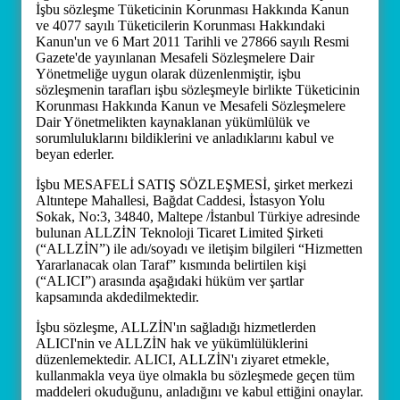
İşbu sözleşme Tüketicinin Korunması Hakkında Kanun
ve 4077 sayılı Tüketicilerin Korunması Hakkındaki
Kanun'un ve 6 Mart 2011 Tarihli ve 27866 sayılı Resmi
Gazete'de yayınlanan Mesafeli Sözleşmelere Dair
Yönetmeliğe uygun olarak düzenlenmiştir, işbu
sözleşmenin tarafları işbu sözleşmeyle birlikte Tüketicinin
Korunması Hakkında Kanun ve Mesafeli Sözleşmelere
Dair Yönetmelikten kaynaklanan yükümlülük ve
sorumluluklarını bildiklerini ve anladıklarını kabul ve
beyan ederler.
İşbu MESAFELİ SATIŞ SÖZLEŞMESİ, şirket merkezi
Altıntepe Mahallesi, Bağdat Caddesi, İstasyon Yolu
Sokak, No:3, 34840, Maltepe /İstanbul Türkiye adresinde
bulunan ALLZİN Teknoloji Ticaret Limited Şirketi
(“ALLZİN”) ile adı/soyadı ve iletişim bilgileri “Hizmetten
Yararlanacak olan Taraf” kısmında belirtilen kişi
(“ALICI”) arasında aşağıdaki hüküm ver şartlar
kapsamında akdedilmektedir.
İşbu sözleşme, ALLZİN'ın sağladığı hizmetlerden
ALICI'nin ve ALLZİN hak ve yükümlülüklerini
düzenlemektedir. ALICI, ALLZİN'ı ziyaret etmekle,
kullanmakla veya üye olmakla bu sözleşmede geçen tüm
maddeleri okuduğunu, anladığını ve kabul ettiğini onaylar.