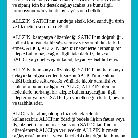
ve sipariş için bir destek sağlayacaksa ise bunu ilgili
promosyonun/fırsatın detay sayfasında belirtir.
ALLZİN, SATICI'nın sunduğu eksik, kötü sunduğu ürün
ve hizmetten sorumlu değildir.
ALLZİN, kampanya düzenlediği SATICI'nın doğruluğu,
kalitesi konusunda bir söz vermez ve sorumluluk kabul
etmez. ALICI, ALLZİN' den bu nedenlerle herhangi bir
talepte bulunmayacağını, ilgili taleplerini yalnızca
SATICI'ya yönelteceğini kabul, beyan ve taahhüt eder.
ALLZİN, kampanya düzenlediği SATICI'nın, kampanya
detayında bilgisi verilen hizmetin SATICI'nın taahhüt
ettiği biçimde sağlayacağı yönünde hiçbir garantisi ve
taahhüdü bulunmadığını ve ALICI, ALLZİN' den bu
nedenlerle herhangi bir talepte bulunmayacağını, ilgili
taleplerini yalnızca SATICI'ya yönelteceğini kabul, beyan
ve taahhüt eder.
ALICI satın almış olduğu hizmeti tek seferde
kullanacaktır. ALICI'nın ödediği bedele ilişkin fatura veya
fiş, hizmetin kullanılması sırasında SATICI tarafından
düzenlenerek ALICI'ya verilecektir. ALLZİN hizmetin
sağlayıcısı/sunucusu veya ifa edicisi olmadığından bundan