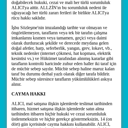
doğabilecek hukuki, cezai ve mali her türlü sorumluluk
ALICI'ya aittir. ALLZİN'ın bu sorumluluk nedeni ile
uğrayacağı her türlü zararı ferileri ile birlikte ALICI'ya
rücu hakkı saklıdır.
İşbu Sözleşme'nin imzalandığı tarihte var olmayan ve
öngörülemeyen, tarafların veya tek bir tarafın çalışma
imkanlarını kısmen veya tamamen, geçici veya daimi
olarak durduracak şekilde ve derecede meydana gelen
doğal afetler, harp, seferberlik, yangın, grev, lokavt, vb.,
teknik nedenler (internet çökmesi, hat kopması, elektrik
kesintisi vs.) ve Hükümet tarafından alınmış kararlar gibi
tarafların kontrolü haricinde zuhur eden haller iki taraf için
de mücbir sebep sayılır. Mücbir sebep haline maruz kalan
taraf bu durumu derhal yazlı olarak diğer tarafa bildirir.
Mücbir sebep süresince tarafların yükümlülükleri askıya
alınır.
CAYMA HAKKI
ALICI, mal satışına ilişkin işlemlerde teslimat tarihinden
itibaren, hizmet satışına ilişkin işlemlerde satın alma
tarihinden itibaren hiçbir hukuki ve cezai sorumluluk
üstlenmeksizin ve hiçbir gerekçe göstermeksizin, 14 (on
dört) gün içerisinde cayma hakkını kullanabilir. ALICI,