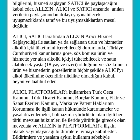
bilgilerini, hizmeti sağlayan SATICI ile paylaşacağını
kabul eder. ALLZİN, ALICI ve SATICI arasında, anılan
verilerin paylaşımından dolayı yaşanabilecek
uyuşmazlıklarda taraf ve bu uyuşmazlıklardan mesul
değildir.
ALICI, SATICI tarafından ALLZİN Aracı Hizmet
Sağlayıcılığı ile satılan ya da sağlanan ürün ve hizmetler
alkollü içki tüketimini içerebileceği durumlarda, Türkiye
Cumhuriyeti kanunlarına göre, söz konusu ürün ve
hizmette yer alan alkollü içkiyi tüketebilecek ve satın
alabilecek yaşta (18 yaş ve üzeri) olduğunu ve söz konusu
ürün ve hizmetlerin görsellerinin hiçbir şekilde ALICI'yı
alkol tüketimine özendirir nitelikte olmadığını kabul,
beyan ve taahhüt eder.
ALICI, PLATFORMLAR'ı kullanırken Türk Ceza
Kanunu, Türk Ticaret Kanunu, Borçlar Kanunu, Fikir ve
Sanat Eserleri Kanunu, Marka ve Patent Haklarının
Korunması ile ilgili kanun hükmünde kararnameler ve
yasal düzenlemeler, halihazırda yürürlükte olan ilgili her
türlü mevzuat hükümleri ile ileride yürürlüğe girecek olan
mevzuata ve ALLZİN'in PLATFORMLAR'a ilişkin
olarak yayımlayacağı bildirimlere uymayı kabul eder.
Bildirimlere ve yasalara aykırı kullanım sebebiyle