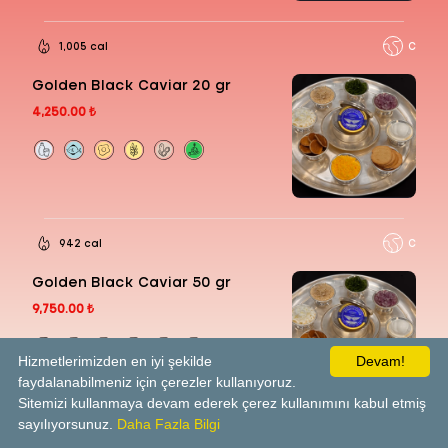
1,005 cal
C
Golden Black Caviar 20 gr
4,250.00 ₺
942 cal
C
Golden Black Caviar 50 gr
9,750.00 ₺
Hizmetlerimizden en iyi şekilde
Devam!
faydalanabilmeniz için çerezler kullanıyoruz.
Sitemizi kullanmaya devam ederek çerez kullanımını kabul etmiş
sayılıyorsunuz.
Daha Fazla Bilgi
1,006 cal
C