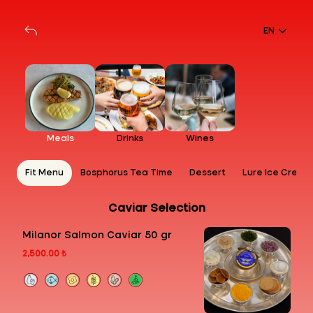
EN
Meals
Drinks
Wines
as
Fit Menu
Bosphorus Tea Time
Dessert
Lure Ice Cream
Caviar Selection
Milanor Salmon Caviar 50 gr
2,500.00 ₺