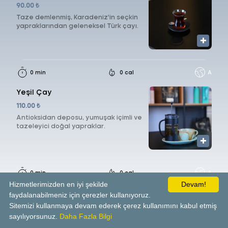
90.00 ₺
Taze demlenmiş, Karadeniz’in seçkin
yapraklarından geleneksel Türk çayı.
0 min
0 cal
A
Yeşil Çay
110.00 ₺
Antioksidan deposu, yumuşak içimli ve
tazeleyici doğal yapraklar.
0 min
0 cal
A
Hizmetlerimizden en iyi şekilde
Devam!
Kuşburnu Çayı
faydalanabilmeniz için çerezler kullanıyoruz.
Sitemizi kullanmaya devam ederek çerez kullanımını kabul etmiş
110.00 ₺
sayılıyorsunuz.
Daha Fazla Bilgi
Doğal C vitamini kaynağı, hafif mayhoş
tadıyla enerji veren lezzet.