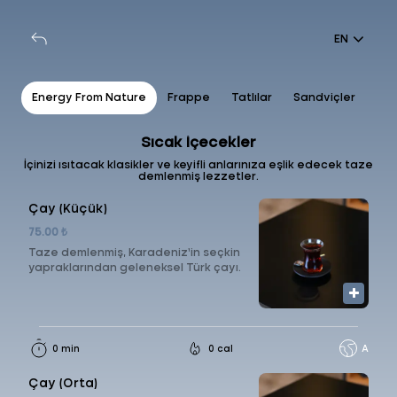
EN
ls
Energy From Nature
Frappe
Tatlılar
Sandviçler
İla
Sıcak İçecekler
İçinizi ısıtacak klasikler ve keyifli anlarınıza eşlik edecek taze
demlenmiş lezzetler.
Çay (Küçük)
75.00 ₺
Taze demlenmiş, Karadeniz’in seçkin
yapraklarından geleneksel Türk çayı.
0 min
0 cal
A
Çay (Orta)