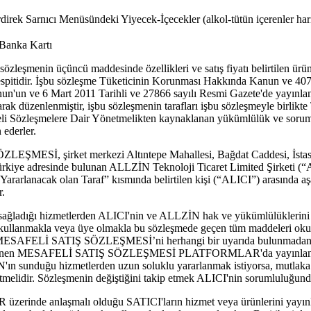
direk Sarnıcı Menüsündeki Yiyecek-İçecekler (alkol-tütün içerenler har
 Banka Kartı
zleşmenin üçüncü maddesinde özellikleri ve satış fiyatı belirtilen ürün il
spitidir. İşbu sözleşme Tüketicinin Korunması Hakkında Kanun ve 4077 
'un ve 6 Mart 2011 Tarihli ve 27866 sayılı Resmi Gazete'de yayınla
ak düzenlenmiştir, işbu sözleşmenin tarafları işbu sözleşmeyle birlikt
 Sözleşmelere Dair Yönetmelikten kaynaklanan yükümlülük ve sorumlul
 ederler.
ŞMESİ, şirket merkezi Altıntepe Mahallesi, Bağdat Caddesi, İstas
ürkiye adresinde bulunan ALLZİN Teknoloji Ticaret Limited Şirketi (“
n Yararlanacak olan Taraf” kısmında belirtilen kişi (“ALICI”) arasında a
r.
sağladığı hizmetlerden ALICI'nin ve ALLZİN hak ve yükümlülüklerini
kullanmakla veya üye olmakla bu sözleşmede geçen tüm maddeleri oku
, MESAFELİ SATIŞ SÖZLEŞMESİ’ni herhangi bir uyarıda bulunmadan 
cellenen MESAFELİ SATIŞ SÖZLEŞMESİ PLATFORMLAR'da yayınlanır
İN'ın sunduğu hizmetlerden uzun soluklu yararlanmak istiyorsa, mut
lidir. Sözleşmenin değiştiğini takip etmek ALICI'nin sorumluluğund
inde anlaşmalı olduğu SATICI'ların hizmet veya ürünlerini yayınl