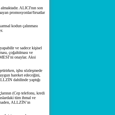
almaktadır. ALICI'nın son
mayan promosyonlar/fırsatlar
kamsal kodun çalınması
r.
apabilir ve sadece kişisel
ması, çoğaltılması ve
ESİ’ni onaylar. Aksi
etirirken, işbu sözleşmede
a uygun hareket edeceğini,
 ALLZİN dahilinde yaptığı
arının (Cep telefonu, kredi
uslardaki tüm ihmal ve
stinaden, ALLZİN’ın