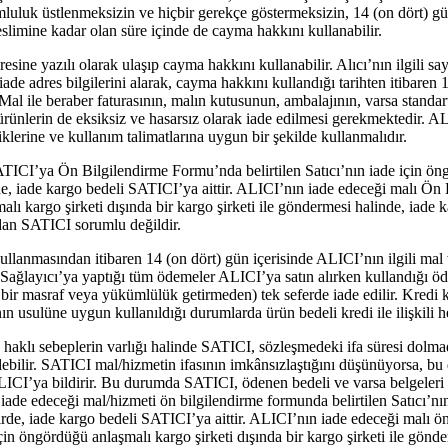
mluluk üstlenmeksizin ve hiçbir gerekçe göstermeksizin, 14 (on dört) g
eslimine kadar olan süre içinde de cayma hakkını kullanabilir.
sine yazılı olarak ulaşıp cayma hakkını kullanabilir. Alıcı’nın ilgili sa
ade adres bilgilerini alarak, cayma hakkını kullandığı tarihten itibaren 
l ile beraber faturasının, malın kutusunun, ambalajının, varsa standart 
 ürünlerin de eksiksiz ve hasarsız olarak iade edilmesi gerekmektedir. A
liklerine ve kullanım talimatlarına uygun bir şekilde kullanmalıdır.
TICI’ya Ön Bilgilendirme Formu’nda belirtilen Satıcı’nın iade için ön
irde, iade kargo bedeli SATICI’ya aittir. ALICI’nın iade edeceği malı Ö
alı kargo şirketi dışında bir kargo şirketi ile göndermesi halinde, iade
dan SATICI sorumlu değildir.
lanmasından itibaren 14 (on dört) gün içerisinde ALICI’nın ilgili mal 
ağlayıcı’ya yaptığı tüm ödemeler ALICI’ya satın alırken kullandığı ö
 bir masraf veya yükümlülük getirmeden) tek seferde iade edilir. Kredi k
ın usulüne uygun kullanıldığı durumlarda ürün bedeli kredi ile ilişkili he
 haklı sebeplerin varlığı halinde SATICI, sözleşmedeki ifa süresi dolma
edebilir. SATICI mal/hizmetin ifasının imkânsızlaştığını düşünüyorsa, bu
ALICI’ya bildirir. Bu durumda SATICI, ödenen bedeli ve varsa belgeleri
de edeceği mal/hizmeti ön bilgilendirme formunda belirtilen Satıcı’nın 
de, iade kargo bedeli SATICI’ya aittir. ALICI’nın iade edeceği malı ö
çin öngördüğü anlaşmalı kargo şirketi dışında bir kargo şirketi ile gönd