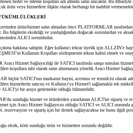
rlenen bedel ve ödeme koşulları adı altında satın alacaktır. Bu itibari
cak ürün veya hizmetlere ilişkin olarak herhangi bir taahhüt vermemekte
N YÜKÜMLÜLÜKLERİ
den ürün/hizmet satın almadan önce PLATFORMLAR tarafından iste
. Bu bilgilerin eksikliği ve yanlışlığından doğacak sorunlardan ve ak
lemesinden ALICI sorumludur.
 çıkma hakkına sahiptir. Eğer kullanıcı tekrar üyelik için ALLZİN'e ba
İ’ni Kullanım Koşulları sözleşmesini tekrar kabul etmek ve onay
 Hizmet Sağlayıcılığı ile SATICI tarafında satışa sunulan hizmet/
 koşullara tabi olarak satın alınmasına yönelik Aracı Hizmet Sağlayı
bir SATICI'nın markanın bayisi, acentası ve temsilcisi olarak ad
hizmetlerin satıcısı ve Kullanıcı'ya Hizmet'i sağlamakla tek mükelle
LICI'yi bir araya getirmekle olduğu bilinmelidir.
sunduğu hizmet ve ürünlerden yararlanan ALICI'lar sipariş ve rez
izmet için Aracı Hizmet Sağlayıcısı olduğu SATICI ve ALICI arasında
 rezervasyon ve sipariş için bir destek sağlayacaksa ise bunu ilgili pr
u eksik, kötü sunduğu ürün ve hizmetten sorumlu değildir.