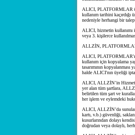
ALICI, PLATFORMLAR üzerin
kullanım tarihini kaçırdığı
nedeniyle herhangi bir tale
ALICI, hizmetin kullanımı 
veya 3. kişilerce kullanıl
ALLZİN, PLATFORMLAR'ın ke
ALICI, PLATFORMLAR'ı sadece
kullanım için kopyalama yap
tasarımının kopyalanması 
halde ALICI'nın üyeliği iptal
ALICI, ALLZİN’in Hizmetler'
yer alan tüm şartlara, ALLZİ
belirtilen tüm şart ve kura
her işlem ve eylemdeki huku
ALICI, ALLZİN’da sunulan H
kartı, v.b.) güvenliği, sak
kusurlarından dolayı kendis
doğrudan veya dolaylı, her