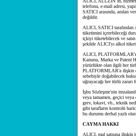
ALICI, ALLZİN’ın, hizmetin 
telefonu, e-mail adresi, yap
SATICI arasında, anılan ver
değildir.
ALICI, SATICI tarafından AL
tüketimini içerebileceği du
içkiyi tüketebilecek ve satı
şekilde ALICI'yı alkol tüket
ALICI, PLATFORMLAR'ı kull
Kanunu, Marka ve Patent Ha
yürürlükte olan ilgili her 
PLATFORMLAR'a ilişkin olar
sebebiyle doğabilecek hukuk
uğrayacağı her türlü zararı f
İşbu Sözleşme'nin imzalandı
veya tamamen, geçici veya d
grev, lokavt, vb., teknik ne
gibi tarafların kontrolü har
bu durumu derhal yazlı olara
CAYMA HAKKI
ALICI, mal satışına ilişkin i