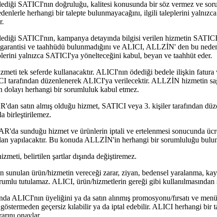
iği SATICI'nın doğruluğu, kalitesi konusunda bir söz vermez ve sor
lerle herhangi bir talepte bulunmayacağını, ilgili taleplerini yalnızc
r.
ği SATICI'nın, kampanya detayında bilgisi verilen hizmetin SATICI'n
 garantisi ve taahhüdü bulunmadığını ve ALICI, ALLZİN' den bu nedenle
plerini yalnızca SATICI'ya yönelteceğini kabul, beyan ve taahhüt eder.
meti tek seferde kullanacaktır. ALICI'nın ödediği bedele ilişkin fatura 
CI tarafından düzenlenerek ALICI'ya verilecektir. ALLZİN hizmetin sağ
n dolayı herhangi bir sorumluluk kabul etmez.
 satın almış olduğu hizmet, SATICI veya 3. kişiler tarafından düze
 birleştirilemez.
unduğu hizmet ve ürünlerin iptali ve ertelenmesi sonucunda ücretin
an yapılacaktır. Bu konuda ALLZİN'in herhangi bir sorumluluğu bulu
zmeti, belirtilen şartlar dışında değiştiremez.
sunulan ürün/hizmetin vereceği zarar, ziyan, bedensel yaralanma, kay
sorumlu tutulamaz. ALICI, ürün/hizmetlerin gereği gibi kullanılmasından
a ALICI'nın üyeliğini ya da satın alınmış promosyonu/fırsatı ve menü
östermeden geçersiz kılabilir ya da iptal edebilir. ALICI herhangi bir 
rını onaylar.