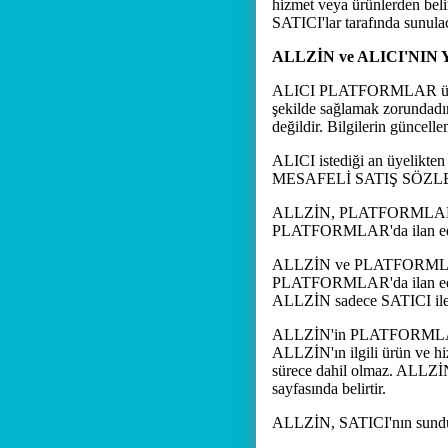
hizmet veya ürünlerden beli
SATICI'lar tarafında sunula
ALLZİN ve ALICI'NI
ALICI PLATFORMLAR üzerin
şekilde sağlamak zorundadır
değildir. Bilgilerin güncel
ALICI istediği an üyelikten
MESAFELİ SATIŞ SÖZLEŞMES
ALLZİN, PLATFORMLAR Aracı
PLATFORMLAR'da ilan edilen
ALLZİN ve PLATFORMLAR hiç
PLATFORMLAR'da ilan edilen 
ALLZİN sadece SATICI ile A
ALLZİN'in PLATFORMLAR'da 
ALLZİN'ın ilgili ürün ve h
sürece dahil olmaz. ALLZİN,
sayfasında belirtir.
ALLZİN, SATICI'nın sunduğ