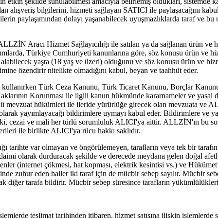
etkin şekilde sunulabilmesi amacıyla belirlemiş oldukları, sistemde kay
ılan alışveriş bilgilerini, hizmeti sağlayan SATICI ile paylaşacağını k
ilerin paylaşımından dolayı yaşanabilecek uyuşmazlıklarda taraf ve bu
LZİN Aracı Hizmet Sağlayıcılığı ile satılan ya da sağlanan ürün ve hi
rumlarda, Türkiye Cumhuriyeti kanunlarına göre, söz konusu ürün ve hiz
n alabilecek yaşta (18 yaş ve üzeri) olduğunu ve söz konusu ürün ve hizm
imine özendirir nitelikte olmadığını kabul, beyan ve taahhüt eder.
anırken Türk Ceza Kanunu, Türk Ticaret Kanunu, Borçlar Kanunu, F
klarının Korunması ile ilgili kanun hükmünde kararnameler ve yasal d
türlü mevzuat hükümleri ile ileride yürürlüğe girecek olan mevzuata ve 
ak yayımlayacağı bildirimlere uymayı kabul eder. Bildirimlere ve yas
i, cezai ve mali her türlü sorumluluk ALICI'ya aittir. ALLZİN'ın bu so
erileri ile birlikte ALICI'ya rücu hakkı saklıdır.
ğı tarihte var olmayan ve öngörülemeyen, tarafların veya tek bir tarafı
aimi olarak durduracak şekilde ve derecede meydana gelen doğal afetler
denler (internet çökmesi, hat kopması, elektrik kesintisi vs.) ve Hükümet
icinde zuhur eden haller iki taraf için de mücbir sebep sayılır. Mücbir se
k diğer tarafa bildirir. Mücbir sebep süresince tarafların yükümlülükleri 
şlemlerde teslimat tarihinden itibaren, hizmet satışına ilişkin işlemlerde 