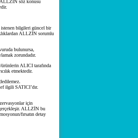
yle ALLZİN söz konusu
dir.
nen bilgileri güncel bir
saklıklardan ALLZİN sorumlu
şvuruda bulunursa,
lamak zorundadır.
ürünlerin ALICI tarafında
cılık etmektedir.
dedilemez.
f ilgili SATICI’dır.
ervasyonlar için
 gerçekleşir. ALLZİN bu
omosyonun/fırsatın detay