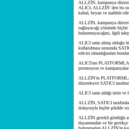
ALLZİN, kampanya düzenled
ALICI, ALLZİN' den bu neden
kabul, beyan ve taahhüt ede
ALLZİN, kampanya düzenledi
sağlayacağı yönünde hiçbir
bulunmayacağını, ilgili tale
ALICI satın almış olduğu hiz
kullanılması sırasında SATI
edicisi olmadığından bunda
ALICI'nın PLATFORMLAR'dan
promosyon ve kampanyalarla
ALLZİN'in PLATFORMLAR'da s
düzenleyen SATICI tarafınd
ALICI satın aldığı ürün ve hi
ALLZİN, SATICI tarafından 
dolayısıyla hiçbir şekilde 
ALLZİN gerekli gördüğü and
dayanmadan ve bir gerekçe g
bulunmadan ALLZİN'in kara