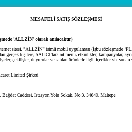
MESAFELİ SATIŞ SÖZLEŞMESİ
leşmede 'ALLZİN' olarak anılacaktır)
internet sitesi, "ALLZİN" isimli mobil uygulaması (İşbu sözleşmede
lan gerçek kişilere, SATICI’lara ait menü, etkinlikler, kampanyalar, ayrıc
ler, çekilişler, duyurular ve satılan ürünlerle ilgili içerikler vb. sunan
caret Limited Şirketi
i, Bağdat Caddesi, İstasyon Yolu Sokak, No:3, 34840, Maltepe