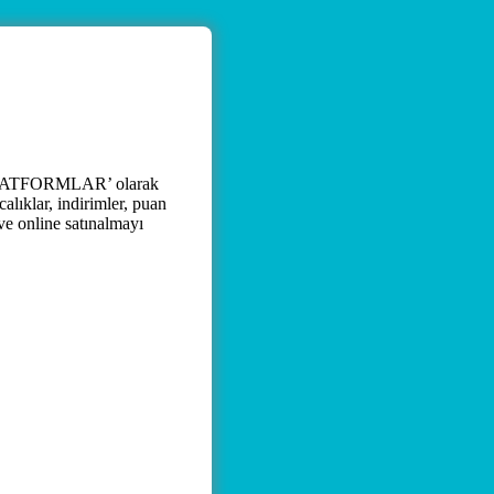
 ‘PLATFORMLAR’ olarak
alıklar, indirimler, puan
 ve online satınalmayı