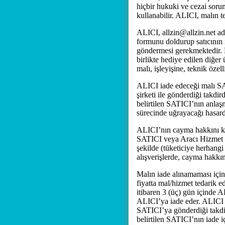
hiçbir hukuki ve cezai soru
kullanabilir. ALICI, malın t
ALICI, allzin@allzin.net adre
formunu doldurup satıcının i
göndermesi gerekmektedir. Ma
birlikte hediye edilen diğer
malı, işleyişine, teknik özel
ALICI iade edeceği malı SA
şirketi ile gönderdiği takd
belirtilen SATICI’nın anlaşm
sürecinde uğrayacağı hasar
ALICI’nın cayma hakkını kul
SATICI veya Aracı Hizmet S
şekilde (tüketiciye herhangi
alışverişlerde, cayma hakkın
Malın iade alınamaması için
fiyatta mal/hizmet tedarik 
itibaren 3 (üç) gün içinde 
ALICI’ya iade eder. ALICI ia
SATICI’ya gönderdiği takdir
belirtilen SATICI’nın iade i