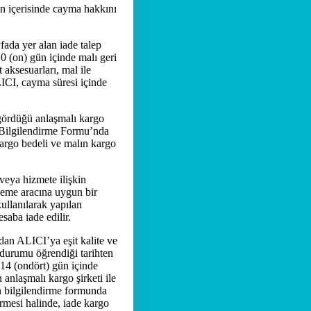
ün içerisinde cayma hakkını
yfada yer alan iade talep
10 (on) gün içinde malı geri
aksesuarları, mal ile
LICI, cayma süresi içinde
gördüğü anlaşmalı kargo
n Bilgilendirme Formu’nda
 kargo bedeli ve malın kargo
veya hizmete ilişkin
deme aracına uygun bir
ullanılarak yapılan
saba iade edilir.
dan ALICI’ya eşit kalite ve
 durumu öğrendiği tarihten
 14 (ondört) gün içinde
anlaşmalı kargo şirketi ile
n bilgilendirme formunda
ermesi halinde, iade kargo