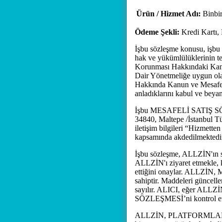
Ürün / Hizmet Adı:
Binbir
Ödeme Şekli:
Kredi Kartı,
İşbu sözleşme konusu, işbu sö
hak ve yükümlülüklerinin te
Korunması Hakkındaki Kanun
Dair Yönetmeliğe uygun olar
Hakkında Kanun ve Mesafeli
anladıklarını kabul ve beyan
İşbu MESAFELİ SATIŞ SÖZLE
34840, Maltepe /İstanbul T
iletişim bilgileri “Hizmette
kapsamında akdedilmektedi
İşbu sözleşme, ALLZİN'ın 
ALLZİN'ı ziyaret etmekle, 
ettiğini onaylar. ALLZİN
sahiptir. Maddeleri gün
sayılır. ALICI, eğer ALLZ
SÖZLEŞMESİ’ni kontrol etme
ALLZİN, PLATFORMLAR üzer