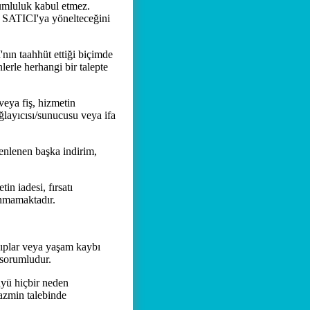
umluluk kabul etmez.
a SATICI'ya yönelteceğini
ın taahhüt ettiği biçimde
rle herhangi bir talepte
veya fiş, hizmetin
layıcısı/sunucusu veya ifa
nlenen başka indirim,
 iadesi, fırsatı
nmamaktadır.
ıplar veya yaşam kaybı
 sorumludur.
yü hiçbir neden
tazmin talebinde