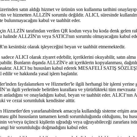
den satın aldığı hizmet ve ürünün son kullanma tarihini onaylayıp 
 ürün ve hizmetten ALLZİN sorumlu değildir. ALICI, süresinde kullanıl
pte bulunmayacağını kabul ve taahhüt eder.
için ALLZİN tarafından verilen QR kodun veya bu koda denk gelen ra
ması halinde ALLZİN'ın veya SATICI'nın sorumlu olmayacağını kabul ede
sintisiz olarak işleyeceğini beyan ve taahhüt etmemektedir.
 ALICI olarak ziyaret edebilir, içeriklerini okuyabilir, satın alma y
abilir. Bunların dışında ALLZİN'e ait içeriklerin kopyalanması, dağıtıl
yasaktır. ALICI bu hususları kabul ederek MESAFELİ SATIŞ SÖZLEŞM
 edilir ve hakkında yasal işlem başlatılır.
inden faydalanırken ve Hizmetler'le ilgili herhangi bir işlemi yerine g
N’ın ilgili yerlerinde belirtilen kurallara ve yürürlükteki tüm mevzuat
lları anladığını ve onayladığını kabul, beyan ve taahhüt eder. ALICI’nın
ki ve cezai sorumluluk kendisine aittir.
izmetler'den yararlanabilmek amacıyla kullandığı sisteme erişim araçl
lanması gibi hususların tamamen kendi sorumluluğunda olduğunu, bu hus
inin ve/veya üçüncü kişilerin uğradığı veya uğrayabileceği zararlara i
hangi bir sorumluluğu doğmadığını kabul eder.