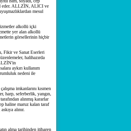
ıtlı isim, soyadı, cep
abul eder. ALLZİN, ALICI ve
 uyuşmazlıklardan mesul
zmetler alkollü içki
mette yer alan alkollü
etlerin görsellerinin hiçbir
ikir ve Sanat Eserleri
üzenlemeler, halihazırda
ALLZİN'in
alara aykırı kullanım
rumluluk nedeni ile
n çalışma imkanlarını kısmen
, harp, seferberlik, yangın,
 tarafından alınmış kararlar
bep haline maruz kalan taraf
askıya alınır.
satın alma tarihinden itibaren