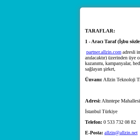
TARAFLAR:
1 - Aracı Taraf (İşbu söz
partner.allzin.com
adresli 
anılacaktır) üzerinden üye o
kazanımı, kampanyalar, hediye
sağlayan şirket,
Ünvanı:
Allzin Teknoloji Ti
Adresi:
Altıntepe Mahalles
İstanbul Türkiye
Telefon:
0 533 732 08 82
E-Posta:
allzin@allzin.net