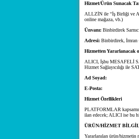
Hizmet/Ürün Sunacak Tara
ALLZİN ile “İş Birliği ve Ac
online mağaza, vb.)
Ünvanı:
Binbirdirek Sarnıc
Adresi:
Binbirdirek, İmran
Hizmetten Yararlanacak ol
ALICI, İşbu MESAFELİ SA
Hizmet Sağlayıcılığı ile SA
Ad Soyad:
E-Posta:
Hizmet Özellikleri
PLATFORMLAR kapsamında 
ilan edecek; ALICI ise bu h
ÜRÜN/HİZMET BİLGİL
Yararlanılan ürün/hizmetin ni