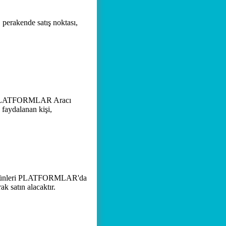
, perakende satış noktası,
, PLATFORMLAR Aracı
 faydalanan kişi,
 ürünleri PLATFORMLAR'da
k satın alacaktır.