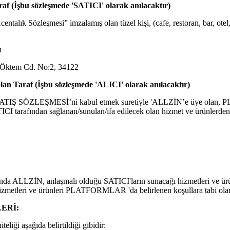
f (İşbu sözleşmede 'SATICI' olarak anılacaktır)
entalık Sözleşmesi” imzalamış olan tüzel kişi, (cafe, restoran, bar, otel
ı
 Öktem Cd. No:2, 34122
an Taraf (İşbu sözleşmede 'ALICI' olarak anılacaktır)
TIŞ SÖZLEŞMESİ’ni kabul etmek suretiyle 'ALLZİN’e üye olan
TICI tarafından sağlanan/sunulan/ifa edilecek olan hizmet ve ürünlerden
ALLZİN, anlaşmalı olduğu SATICI'ların sunacağı hizmetleri ve
izmetleri ve ürünleri PLATFORMLAR 'da belirlenen koşullara tabi olara
ERİ:
teliği aşağıda belirtildiği gibidir: