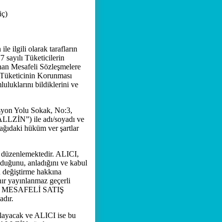
iç)
e ilgili olarak tarafların
sayılı Tüketicilerin
nan Mesafeli Sözleşmelere
e Tüketicinin Korunması
uklarını bildiklerini ve
yon Yolu Sokak, No:3,
ALLZİN”) ile adı/soyadı ve
şağıdaki hüküm ver şartlar
 düzenlemektedir. ALICI,
duğunu, anladığını ve kabul
değiştirme hakkına
 yayınlanmaz geçerli
laka MESAFELİ SATIŞ
adır.
ayacak ve ALICI ise bu