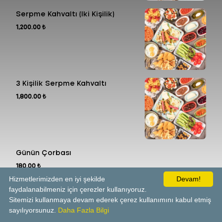
Serpme Kahvaltı (İki Kişilik)
1,200.00 ₺
3 Kişilik Serpme Kahvaltı
1,800.00 ₺
Günün Çorbası
180.00 ₺
Hizmetlerimizden en iyi şekilde
Devam!
faydalanabilmeniz için çerezler kullanıyoruz.
Kruvasan Kahvaltı
Sitemizi kullanmaya devam ederek çerez kullanımını kabul etmiş
430.00 ₺
sayılıyorsunuz.
Daha Fazla Bilgi
Kruvasan, Göz Yumurta, Beyaz Peynir,