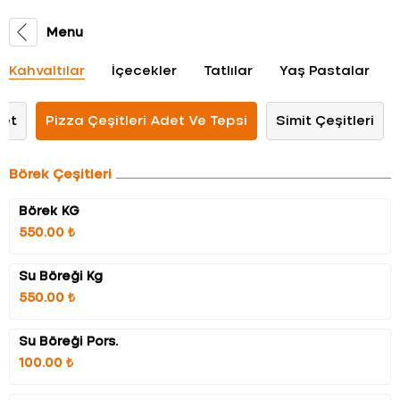
Menu
Kahvaltılar
İçecekler
Tatlılar
Yaş Pastalar
det
Pizza Çeşitleri Adet Ve Tepsi
Simit Çeşitleri
Börek Çeşitleri
Börek KG
550.00 ₺
Su Böreği Kg
550.00 ₺
Su Böreği Pors.
100.00 ₺