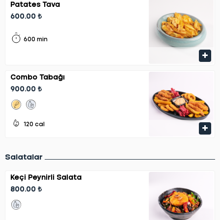
Patates Tava
600.00 ₺
600 min
Combo Tabağı
900.00 ₺
120 cal
Salatalar
Keçi Peynirli Salata
800.00 ₺