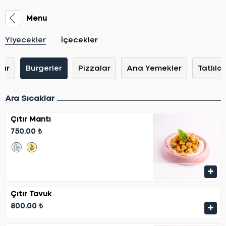
Menu
Yiyecekler
İçecekler
lar
Burgerler
Pizzalar
Ana Yemekler
Tatlılar
Ara Sıcaklar
Çıtır Mantı
750.00 ₺
Çıtır Tavuk
800.00 ₺